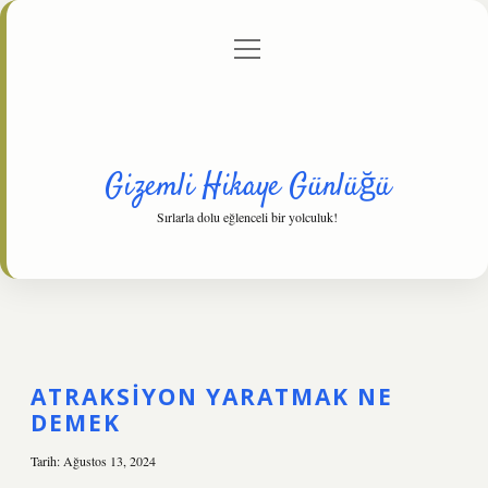
menüyü
Anasayfa
Gizlilik Politikası
Yasal Uyarı
aç
Hakkımızda
Gizemli Hikaye Günlüğü
Sırlarla dolu eğlenceli bir yolculuk!
GIZEMLI
HIKAYE
ATRAKSIYON YARATMAK NE
DEMEK
GÜNLÜĞÜ
YAZILAR
Tarih: Ağustos 13, 2024