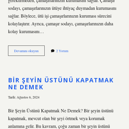
gerektirmeden, çamaşırlarınızın kurumasını sağlar. Çamaşır
sodayı, çamaşırlarınızın ütüye ihtiyaç duymadan kurumasını
sağlar. Böylece, ütü işi çamaşırlarınızın kuruması sürecini
kolaylaştırır. Ayrıca, çamaşır sodayı, çamaşırlarınızın daha
kolay kurumasını…
Çamaşır
Devamını okuyun
2 Yorum
sodası
nedir
ne
işe
yarar
BIR ŞEYIN ÜSTÜNÜ KAPATMAK
NE DEMEK
Tarih: Ağustos 6, 2024
Bir Şeyin Üstünü Kapatmak Ne Demek? Bir şeyin üstünü
kapatmak, mevcut olan bir şeyi örtmek veya korumak
anlamına gelir. Bu kavram, çoğu zaman bir şeyin üstünü