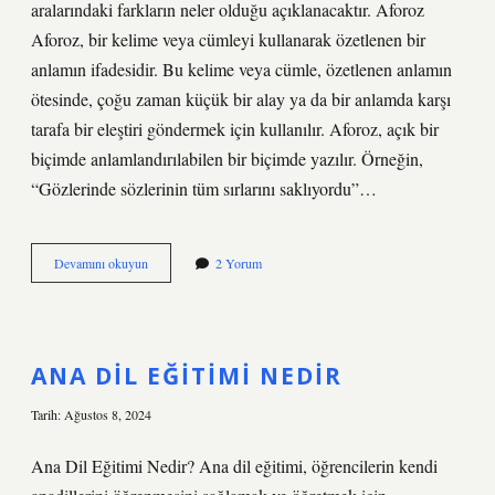
aralarındaki farkların neler olduğu açıklanacaktır. Aforoz
Aforoz, bir kelime veya cümleyi kullanarak özetlenen bir
anlamın ifadesidir. Bu kelime veya cümle, özetlenen anlamın
ötesinde, çoğu zaman küçük bir alay ya da bir anlamda karşı
tarafa bir eleştiri göndermek için kullanılır. Aforoz, açık bir
biçimde anlamlandırılabilen bir biçimde yazılır. Örneğin,
“Gözlerinde sözlerinin tüm sırlarını saklıyordu”…
Aforoz
Devamını okuyun
2 Yorum
ve
Enterdi
ne
demek
ANA DIL EĞITIMI NEDIR
Tarih: Ağustos 8, 2024
Ana Dil Eğitimi Nedir? Ana dil eğitimi, öğrencilerin kendi