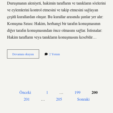
Duruşmanın aleniyeti, hakimin tarafların ve tanıkların sözlerini
ve eylemlerini kontrol etmesini ve takip etmesini sağlayan
çeşitli kurallardan oluşur. Bu kurallar arasında şunlar yer alır:
Konuşma Sırası: Hakim, herhangi bir tarafın konuşmasının
diğer tarafın konuşmasından önce olmasını sağlar. İstisnalar:
Hakim tarafların veya tanıkların konuşmasını kesebilir…
Duruşmanın
Devamını okuyun
2 Yorum
aleniyeti
nedir
YAZI
200
Önceki
1
…
199
SAYFALAMASI
201
…
205
Sonraki