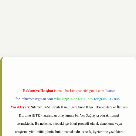
/
Reklam ve İletişim:
E-mail:
backlinkpaneli@gmail.com
Teams:
forumhizmeti@gmail.com
Whatsapp: 0262 606 0 726
Telegram: @karabul
Yasal Uyarı:
Sitemiz, 5651 Sayılı Kanun gereğince Bilgi Teknolojileri ve İletişim
Kurumu (BTK) tarafından onaylanmış bir Yer Sağlayıcı olarak hizmet
vermektedir. Bu nedenle, sitedeki içerikleri proaktif olarak denetleme veya
araştırma yükümlülüğümüz bulunmamaktadır. Ancak, üyelerimiz yazdıkları