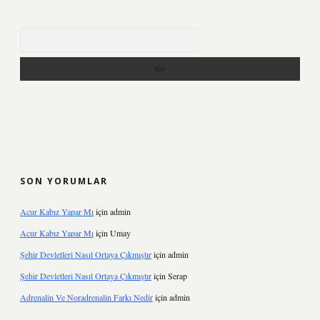
Arama
SON YORUMLAR
Acur Kabız Yapar Mı
için
admin
Acur Kabız Yapar Mı
için
Umay
Şehir Devletleri Nasıl Ortaya Çıkmıştır
için
admin
Şehir Devletleri Nasıl Ortaya Çıkmıştır
için
Serap
Adrenalin Ve Noradrenalin Farkı Nedir
için
admin