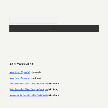
Arama
SON YORUMLAR
Acur Kabız Yapar Mı
için
admin
Acur Kabız Yapar Mı
için
Umay
Şehir Devletleri Nasıl Ortaya Çıkmıştır
için
admin
Şehir Devletleri Nasıl Ortaya Çıkmıştır
için
Serap
Adrenalin Ve Noradrenalin Farkı Nedir
için
admin