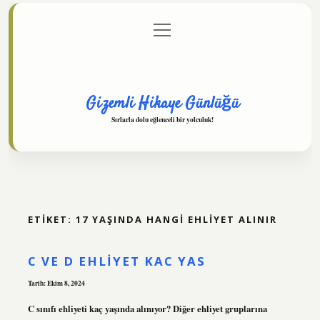
menüyü
Anasayfa
Gizlilik Politikası
Yasal Uyarı
aç
Hakkımızda
Gizemli Hikaye Günlüğü
Sırlarla dolu eğlenceli bir yolculuk!
ETIKET:
17 YAŞINDA HANGI EHLIYET ALINIR
C VE D EHLIYET KAC YAS
Tarih: Ekim 8, 2024
C sınıfı ehliyeti kaç yaşında alınıyor? Diğer ehliyet gruplarına