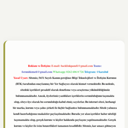
tonbet
https://www.tulipbet.online/
Reklam ve İletişim:
E-mail:
backlinkpaneli@gmail.com
Teams:
forumhizmeti@gmail.com
Whatsapp: 0262 606 0 726
Telegram: @karabul
Yasal Uyarı:
Sitemiz, 5651 Sayılı Kanun gereğince Bilgi Teknolojileri ve İletişim Kurumu
(BTK) tarafından onaylanmış bir Yer Sağlayıcı olarak hizmet vermektedir. Bu nedenle,
sitedeki içerikleri proaktif olarak denetleme veya araştırma yükümlülüğümüz
bulunmamaktadır. Ancak, üyelerimiz yazdıkları içeriklerin sorumluluğunu taşımakta
olup, siteye üye olarak bu sorumluluğu kabul etmiş sayılırlar. Bu internet sitesi, herhangi
bir marka, kurum veya şahıs şirketi ile hiçbir bağlantısı bulunmamaktadır. Sitede yalnızca
kendi hazırladığımız makaleler paylaşılmaktadır. Burada yer alan içerikler haber niteliği
taşımamakta olup, gerçek kurum ve kişiler hakkında paylaşım yapılmamaktadır. Gerçek
kurum ve kişiler ile isim benzerlikleri tamamen tesadüfidir. Sitemiz, kar amacı gütmeyen