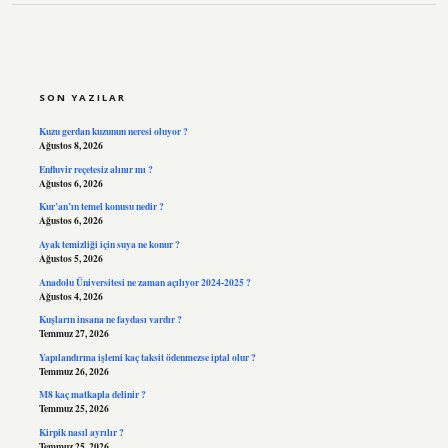
SIDEBAR
SON YAZILAR
Kuzu gerdan kuzunun neresi oluyor ?
Ağustos 8, 2026
Enfluvir reçetesiz alınır mı ?
Ağustos 6, 2026
Kur’an’ın temel konusu nedir ?
Ağustos 6, 2026
Ayak temizliği için suya ne konur ?
Ağustos 5, 2026
Anadolu Üniversitesi ne zaman açılıyor 2024-2025 ?
Ağustos 4, 2026
Kuşların insana ne faydası vardır ?
Temmuz 27, 2026
Yapılandırma işlemi kaç taksit ödenmezse iptal olur ?
Temmuz 26, 2026
M8 kaç matkapla delinir ?
Temmuz 25, 2026
Kirpik nasıl ayrılır ?
Temmuz 25, 2026