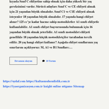
kıyasla Sınıf C ehliyetine sahip olmak için daha yüksek bir yaş
gereksinimi vardır. Sürücü adayları Sınıf C ve CE ehliyeti almak
için 21 yaşından büyük olmalıdır. Sınıf C1 ve C1E ehliyeti almak
isteyenler 18 yaşından büyük olmalıdır. 17 yaşında hangi ehliyet
alınır? 125 cc’ye kadar hacme sahip motosikletler A1 sınıfı ehliyetle
kullanılabilir. A1 sınıfı ehliyet başvurusunda bulunmak için 16
yaşından büyük olmak yeterlidir. A1 sınıfı motosiklet ehliyeti
genellikle 18 yaşından küçük motosikletçiler tarafından tercih
edilir. 20 yaş hangi ehliyet kullanır? Aşağıda ehliyet sınıflarının yaş
sınırlarını açıklıyoruz: M, A1 ve B1 Sınıfları:…
C
Devamını okuyun
10 Yorum
Ve
D
Ehliyet
Kac
Yas
https://oydaf.com
https://kultasmuhendislik.com.tr
https://iyaorganizasyon.com.tr
knight online
nttgame
Sitemap