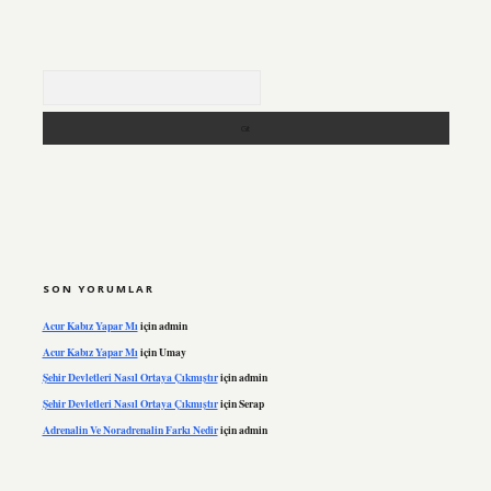
Arama
SON YORUMLAR
Acur Kabız Yapar Mı
için
admin
Acur Kabız Yapar Mı
için
Umay
Şehir Devletleri Nasıl Ortaya Çıkmıştır
için
admin
Şehir Devletleri Nasıl Ortaya Çıkmıştır
için
Serap
Adrenalin Ve Noradrenalin Farkı Nedir
için
admin