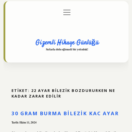
menüyü
Anasayfa
Gizlilik Politikası
Yasal Uyarı
aç
Hakkımızda
Gizemli Hikaye Günlüğü
Sırlarla dolu eğlenceli bir yolculuk!
ETIKET:
22 AYAR BILEZIK BOZDURURKEN NE
KADAR ZARAR EDILIR
30 GRAM BURMA BILEZIK KAC AYAR
Tarih: Ekim 11, 2024