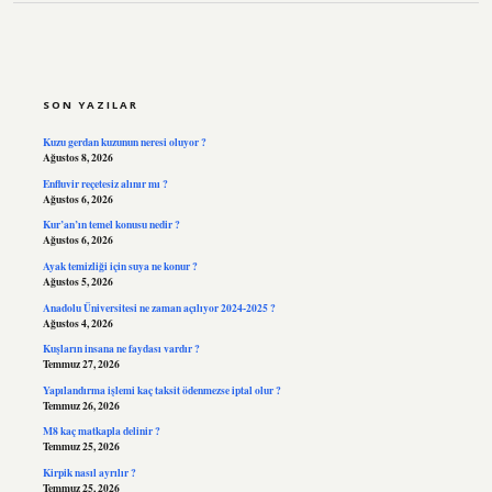
SIDEBAR
SON YAZILAR
Kuzu gerdan kuzunun neresi oluyor ?
Ağustos 8, 2026
Enfluvir reçetesiz alınır mı ?
Ağustos 6, 2026
Kur’an’ın temel konusu nedir ?
Ağustos 6, 2026
Ayak temizliği için suya ne konur ?
Ağustos 5, 2026
Anadolu Üniversitesi ne zaman açılıyor 2024-2025 ?
Ağustos 4, 2026
Kuşların insana ne faydası vardır ?
Temmuz 27, 2026
Yapılandırma işlemi kaç taksit ödenmezse iptal olur ?
Temmuz 26, 2026
M8 kaç matkapla delinir ?
Temmuz 25, 2026
Kirpik nasıl ayrılır ?
Temmuz 25, 2026