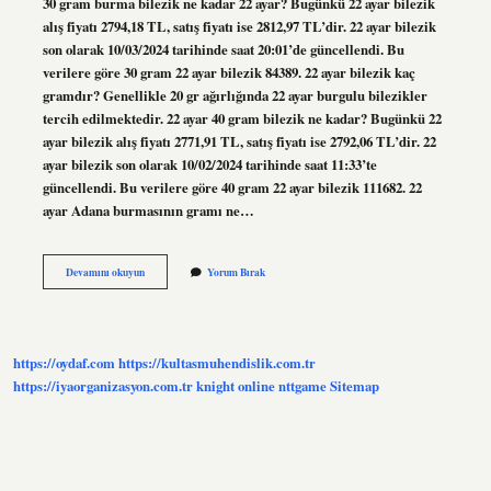
30 gram burma bilezik ne kadar 22 ayar? Bugünkü 22 ayar bilezik
alış fiyatı 2794,18 TL, satış fiyatı ise 2812,97 TL’dir. 22 ayar bilezik
son olarak 10/03/2024 tarihinde saat 20:01’de güncellendi. Bu
verilere göre 30 gram 22 ayar bilezik 84389. 22 ayar bilezik kaç
gramdır? Genellikle 20 gr ağırlığında 22 ayar burgulu bilezikler
tercih edilmektedir. 22 ayar 40 gram bilezik ne kadar? Bugünkü 22
ayar bilezik alış fiyatı 2771,91 TL, satış fiyatı ise 2792,06 TL’dir. 22
ayar bilezik son olarak 10/02/2024 tarihinde saat 11:33’te
güncellendi. Bu verilere göre 40 gram 22 ayar bilezik 111682. 22
ayar Adana burmasının gramı ne…
30
Devamını okuyun
Yorum Bırak
Gram
Burma
Bilezik
Kac
Ayar
https://oydaf.com
https://kultasmuhendislik.com.tr
https://iyaorganizasyon.com.tr
knight online
nttgame
Sitemap