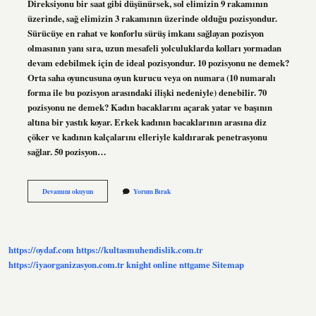
Direksiyonu bir saat gibi düşünürsek, sol elimizin 9 rakamının
üzerinde, sağ elimizin 3 rakamının üzerinde olduğu pozisyondur.
Sürücüye en rahat ve konforlu sürüş imkanı sağlayan pozisyon
olmasının yanı sıra, uzun mesafeli yolculuklarda kolları yormadan
devam edebilmek için de ideal pozisyondur. 10 pozisyonu ne demek?
Orta saha oyuncusuna oyun kurucu veya on numara (10 numaralı
forma ile bu pozisyon arasındaki ilişki nedeniyle) denebilir. 70
pozisyonu ne demek? Kadın bacaklarını açarak yatar ve başının
altına bir yastık koyar. Erkek kadının bacaklarının arasına diz
çöker ve kadının kalçalarını elleriyle kaldırarak penetrasyonu
sağlar. 50 pozisyon…
15
Devamını okuyun
Yorum Bırak
Pozisyonu
Nedir
https://oydaf.com
https://kultasmuhendislik.com.tr
https://iyaorganizasyon.com.tr
knight online
nttgame
Sitemap