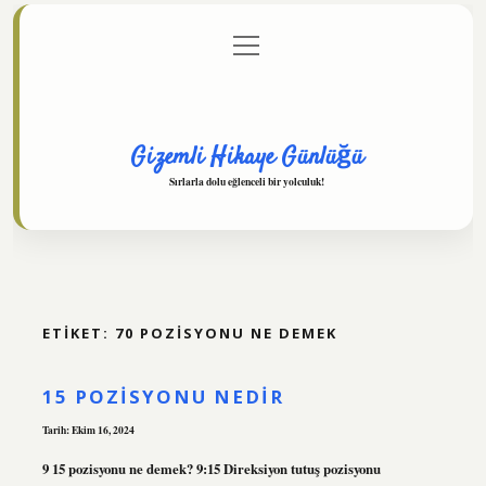
menüyü
Anasayfa
Gizlilik Politikası
Yasal Uyarı
aç
Hakkımızda
Gizemli Hikaye Günlüğü
Sırlarla dolu eğlenceli bir yolculuk!
ETIKET:
70 POZISYONU NE DEMEK
15 POZISYONU NEDIR
Tarih: Ekim 16, 2024
9 15 pozisyonu ne demek? 9:15 Direksiyon tutuş pozisyonu