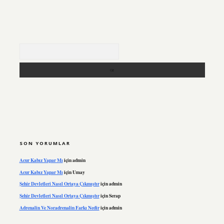
Arama
SON YORUMLAR
Acur Kabız Yapar Mı
için
admin
Acur Kabız Yapar Mı
için
Umay
Şehir Devletleri Nasıl Ortaya Çıkmıştır
için
admin
Şehir Devletleri Nasıl Ortaya Çıkmıştır
için
Serap
Adrenalin Ve Noradrenalin Farkı Nedir
için
admin