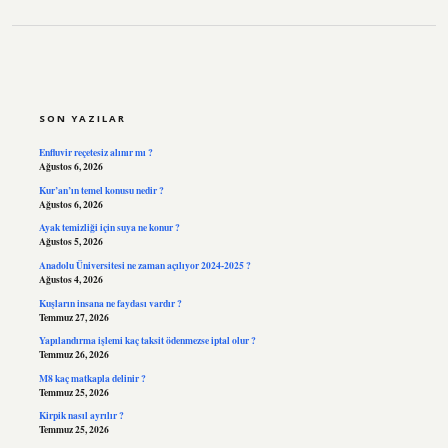
SIDEBAR
SON YAZILAR
Enfluvir reçetesiz alınır mı ?
Ağustos 6, 2026
Kur’an’ın temel konusu nedir ?
Ağustos 6, 2026
Ayak temizliği için suya ne konur ?
Ağustos 5, 2026
Anadolu Üniversitesi ne zaman açılıyor 2024-2025 ?
Ağustos 4, 2026
Kuşların insana ne faydası vardır ?
Temmuz 27, 2026
Yapılandırma işlemi kaç taksit ödenmezse iptal olur ?
Temmuz 26, 2026
M8 kaç matkapla delinir ?
Temmuz 25, 2026
Kirpik nasıl ayrılır ?
Temmuz 25, 2026