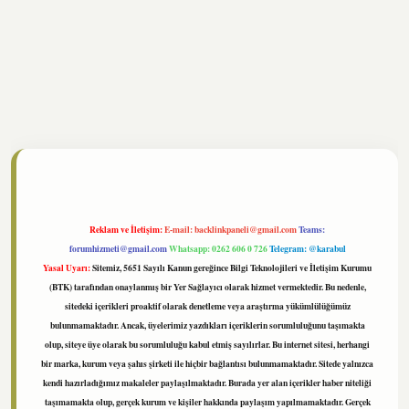
tonbet
https://www.tulipbet.online/
Reklam ve İletişim:
E-mail:
backlinkpaneli@gmail.com
Teams:
forumhizmeti@gmail.com
Whatsapp: 0262 606 0 726
Telegram: @karabul
Yasal Uyarı:
Sitemiz, 5651 Sayılı Kanun gereğince Bilgi Teknolojileri ve İletişim Kurumu
(BTK) tarafından onaylanmış bir Yer Sağlayıcı olarak hizmet vermektedir. Bu nedenle,
sitedeki içerikleri proaktif olarak denetleme veya araştırma yükümlülüğümüz
bulunmamaktadır. Ancak, üyelerimiz yazdıkları içeriklerin sorumluluğunu taşımakta
olup, siteye üye olarak bu sorumluluğu kabul etmiş sayılırlar. Bu internet sitesi, herhangi
bir marka, kurum veya şahıs şirketi ile hiçbir bağlantısı bulunmamaktadır. Sitede yalnızca
kendi hazırladığımız makaleler paylaşılmaktadır. Burada yer alan içerikler haber niteliği
taşımamakta olup, gerçek kurum ve kişiler hakkında paylaşım yapılmamaktadır. Gerçek