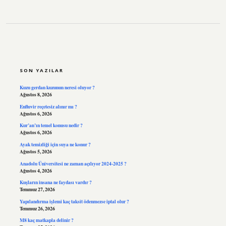
SIDEBAR
SON YAZILAR
Kuzu gerdan kuzunun neresi oluyor ?
Ağustos 8, 2026
Enfluvir reçetesiz alınır mı ?
Ağustos 6, 2026
Kur’an’ın temel konusu nedir ?
Ağustos 6, 2026
Ayak temizliği için suya ne konur ?
Ağustos 5, 2026
Anadolu Üniversitesi ne zaman açılıyor 2024-2025 ?
Ağustos 4, 2026
Kuşların insana ne faydası vardır ?
Temmuz 27, 2026
Yapılandırma işlemi kaç taksit ödenmezse iptal olur ?
Temmuz 26, 2026
M8 kaç matkapla delinir ?