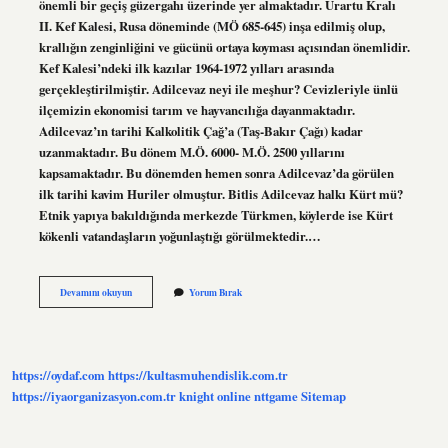
önemli bir geçiş güzergahı üzerinde yer almaktadır. Urartu Kralı
II. Kef Kalesi, Rusa döneminde (MÖ 685-645) inşa edilmiş olup,
krallığın zenginliğini ve gücünü ortaya koyması açısından önemlidir.
Kef Kalesi’ndeki ilk kazılar 1964-1972 yılları arasında
gerçekleştirilmiştir. Adilcevaz neyi ile meşhur? Cevizleriyle ünlü
ilçemizin ekonomisi tarım ve hayvancılığa dayanmaktadır.
Adilcevaz’ın tarihi Kalkolitik Çağ’a (Taş-Bakır Çağı) kadar
uzanmaktadır. Bu dönem M.Ö. 6000- M.Ö. 2500 yıllarını
kapsamaktadır. Bu dönemden hemen sonra Adilcevaz’da görülen
ilk tarihi kavim Huriler olmuştur. Bitlis Adilcevaz halkı Kürt mü?
Etnik yapıya bakıldığında merkezde Türkmen, köylerde ise Kürt
kökenli vatandaşların yoğunlaştığı görülmektedir.…
Adilcevaz
Devamını okuyun
Yorum Bırak
Kalesi
Nerede
https://oydaf.com
https://kultasmuhendislik.com.tr
https://iyaorganizasyon.com.tr
knight online
nttgame
Sitemap