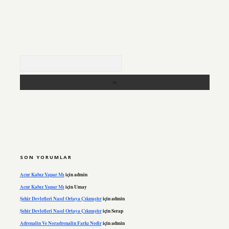
Arama
SON YORUMLAR
Acur Kabız Yapar Mı
için
admin
Acur Kabız Yapar Mı
için
Umay
Şehir Devletleri Nasıl Ortaya Çıkmıştır
için
admin
Şehir Devletleri Nasıl Ortaya Çıkmıştır
için
Serap
Adrenalin Ve Noradrenalin Farkı Nedir
için
admin