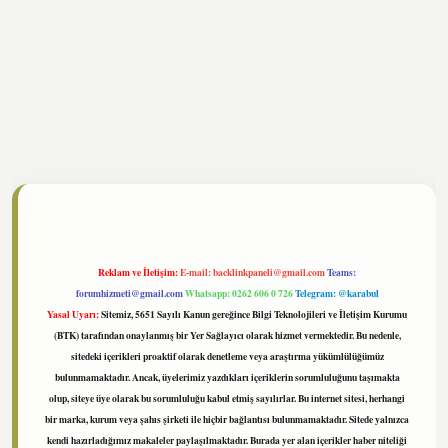
tonbet
https://www.tulipbet.online/
Reklam ve İletişim:
E-mail:
backlinkpaneli@gmail.com
Teams:
forumhizmeti@gmail.com
Whatsapp: 0262 606 0 726
Telegram: @karabul
Yasal Uyarı:
Sitemiz, 5651 Sayılı Kanun gereğince Bilgi Teknolojileri ve İletişim Kurumu
(BTK) tarafından onaylanmış bir Yer Sağlayıcı olarak hizmet vermektedir. Bu nedenle,
sitedeki içerikleri proaktif olarak denetleme veya araştırma yükümlülüğümüz
bulunmamaktadır. Ancak, üyelerimiz yazdıkları içeriklerin sorumluluğunu taşımakta
olup, siteye üye olarak bu sorumluluğu kabul etmiş sayılırlar. Bu internet sitesi, herhangi
bir marka, kurum veya şahıs şirketi ile hiçbir bağlantısı bulunmamaktadır. Sitede yalnızca
kendi hazırladığımız makaleler paylaşılmaktadır. Burada yer alan içerikler haber niteliği