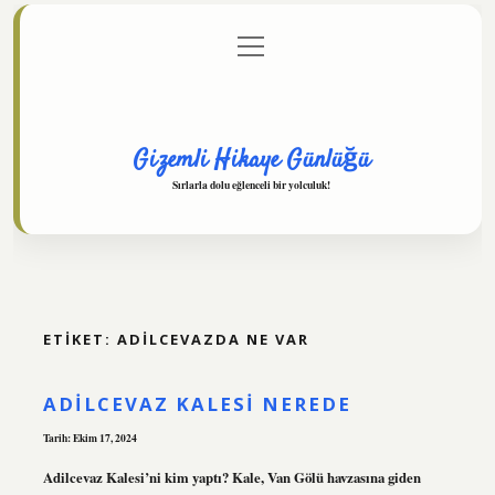
menüyü
Anasayfa
Gizlilik Politikası
Yasal Uyarı
aç
Hakkımızda
Gizemli Hikaye Günlüğü
Sırlarla dolu eğlenceli bir yolculuk!
ETIKET:
ADILCEVAZDA NE VAR
ADILCEVAZ KALESI NEREDE
Tarih: Ekim 17, 2024
Adilcevaz Kalesi’ni kim yaptı? Kale, Van Gölü havzasına giden