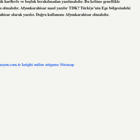
arflerle ve boşluk bırakılmadan yazılmalıdır. Bu kelime genellikle
lu olmalıdır. Afyonkarahisar nasıl yazılır TDK? Türkiye’nin Ege bölgesindeki
rahisar olarak yazılır. Doğru kullanımı Afyonkarahisar olmalıdır.
zasyon.com.tr
knight online
nttgame
Sitemap