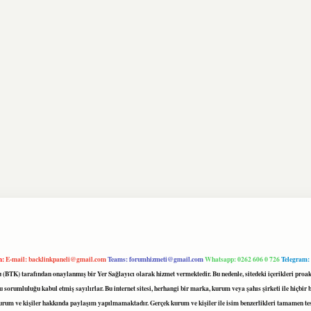
m:
E-mail:
backlinkpaneli@gmail.com
Teams:
forumhizmeti@gmail.com
Whatsapp: 0262 606 0 726
Telegram:
mu (BTK) tarafından onaylanmış bir Yer Sağlayıcı olarak hizmet vermektedir. Bu nedenle, sitedeki içerikleri 
 sorumluluğu kabul etmiş sayılırlar. Bu internet sitesi, herhangi bir marka, kurum veya şahıs şirketi ile hiçbi
kurum ve kişiler hakkında paylaşım yapılmamaktadır. Gerçek kurum ve kişiler ile isim benzerlikleri tamamen te