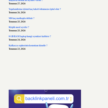
Temmuz 27, 2026
Yapılandırma işlemi kaç taksit ödenmezse iptal olur ?
Temmuz 26, 2026
M8 kaç matkapla delinir ?
Temmuz 25, 2026
Kirpik nasıl ayrılır ?
Temmuz 25, 2026
8 GB RAM laptop hangi oyunları kaldırır ?
Temmuz 24, 2026
Kafkasya cephesinin komutanı kimdir ?
Temmuz 23, 2026