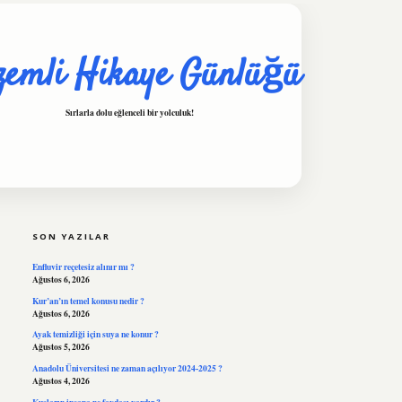
zemli Hikaye Günlüğü
Sırlarla dolu eğlenceli bir yolculuk!
SIDEBAR
hiltonbet
https://www.tulipb
SON YAZILAR
Enfluvir reçetesiz alınır mı ?
Ağustos 6, 2026
Kur’an’ın temel konusu nedir ?
Ağustos 6, 2026
Ayak temizliği için suya ne konur ?
Ağustos 5, 2026
Anadolu Üniversitesi ne zaman açılıyor 2024-2025 ?
Ağustos 4, 2026
Kuşların insana ne faydası vardır ?