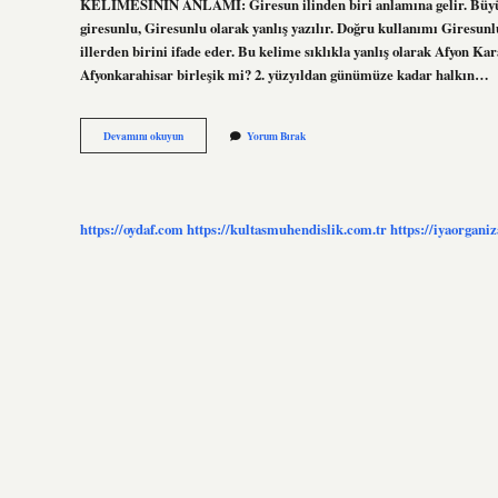
KELİMESİNİN ANLAMI: Giresun ilinden biri anlamına gelir. Büyük h
giresunlu, Giresunlu olarak yanlış yazılır. Doğru kullanımı Giresun
illerden birini ifade eder. Bu kelime sıklıkla yanlış olarak Afyon Ka
Afyonkarahisar birleşik mi? 2. yüzyıldan günümüze kadar halkın…
Afyonlunun
Devamını okuyun
Yorum Bırak
Nasıl
Yazılır
https://oydaf.com
https://kultasmuhendislik.com.tr
https://iyaorgani