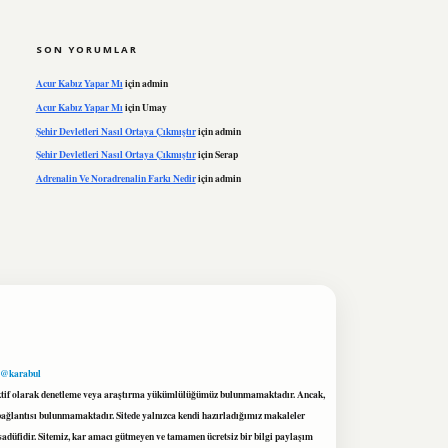
SON YORUMLAR
Acur Kabız Yapar Mı
için
admin
Acur Kabız Yapar Mı
için
Umay
Şehir Devletleri Nasıl Ortaya Çıkmıştır
için
admin
Şehir Devletleri Nasıl Ortaya Çıkmıştır
için
Serap
Adrenalin Ve Noradrenalin Farkı Nedir
için
admin
 @karabul
proaktif olarak denetleme veya araştırma yükümlülüğümüz bulunmamaktadır. Ancak,
r bağlantısı bulunmamaktadır. Sitede yalnızca kendi hazırladığımız makaleler
sadüfidir. Sitemiz, kar amacı gütmeyen ve tamamen ücretsiz bir bilgi paylaşım