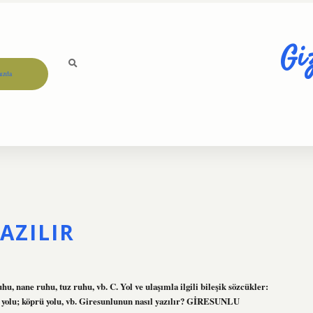
Gi
ızda
AZILIR
u, nane ruhu, tuz ruhu, vb. C. Yol ve ulaşımla ilgili bileşik sözcükler:
keçi yolu; köprü yolu, vb. Giresunlunun nasıl yazılır? GİRESUNLU