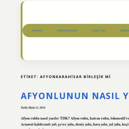
Anasayfa
Gizlilik Politikası
Yasal Uyarı
Hakkım
ETIKET:
AFYONKARAHISAR BIRLEŞIK MI
AFYONLUNUN NASIL Y
Tarih: Ekim 11, 2024
Afyon ruhlu nasıl yazılır TDK? Afyon ruhu, katran ruhu, lokomotif ruh
Arnavut kaldırımlı yol; çevre yolu, deniz yolu, hava yolu, yol yolu, 