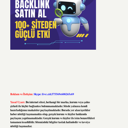
Reklam ve İletişim:
Skype: live:.cid.575569c608265c69
Yasal Uyarı:
Bu internet sitesi, herhangi bir marka, kurum veya şahıs
şirketi ile hiçbir bağlantısı bulunmamaktadır. Sitede yalnızca kendi
hazırladığımız makaleler paylaşılmaktadır. Burada yer alan içerikler
haber niteliği taşımamakta olup, gerçek kurum ve kişiler hakkında
paylaşım yapılmamaktadır. Gerçek kurum ve kişiler ile isim benzerlikleri
tamamen tesadüfidir. Sitemizdeki bilgiler taslak halindedir ve tavsiye
niteliği taşımazlar.