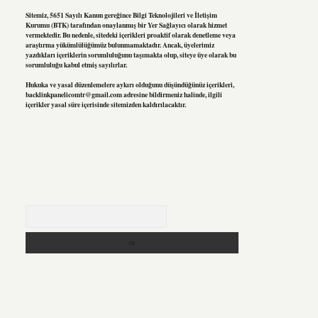
Sitemiz, 5651 Sayılı Kanun gereğince Bilgi Teknolojileri ve İletişim
Kurumu (BTK) tarafından onaylanmış bir Yer Sağlayıcı olarak hizmet
vermektedir. Bu nedenle, sitedeki içerikleri proaktif olarak denetleme veya
araştırma yükümlülüğümüz bulunmamaktadır. Ancak, üyelerimiz
yazdıkları içeriklerin sorumluluğunu taşımakta olup, siteye üye olarak bu
sorumluluğu kabul etmiş sayılırlar.
Hukuka ve yasal düzenlemelere aykırı olduğunu düşündüğünüz içerikleri,
backlinkpanelicomtr@gmail.com
adresine bildirmeniz halinde, ilgili
içerikler yasal süre içerisinde sitemizden kaldırılacaktır.
Arama