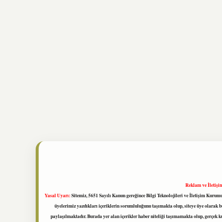
Reklam ve İletişi
Yasal Uyarı:
Sitemiz, 5651 Sayılı Kanun gereğince Bilgi Teknolojileri ve İletişim Kuru
üyelerimiz yazdıkları içeriklerin sorumluluğunu taşımakta olup, siteye üye olarak bu
paylaşılmaktadır. Burada yer alan içerikler haber niteliği taşımamakta olup, gerçek 