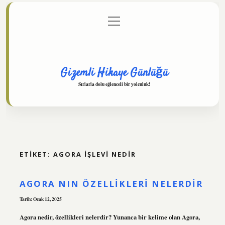
menüyü
Anasayfa
Gizlilik Politikası
Yasal Uyarı
aç
Hakkımızda
Gizemli Hikaye Günlüğü
Sırlarla dolu eğlenceli bir yolculuk!
ETIKET:
AGORA IŞLEVI NEDIR
AGORA NIN ÖZELLIKLERI NELERDIR
Tarih: Ocak 12, 2025
Agora nedir, özellikleri nelerdir? Yunanca bir kelime olan Agora,