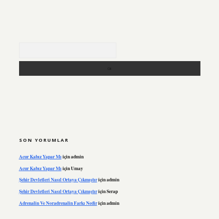
Arama
SON YORUMLAR
Acur Kabız Yapar Mı
için
admin
Acur Kabız Yapar Mı
için
Umay
Şehir Devletleri Nasıl Ortaya Çıkmıştır
için
admin
Şehir Devletleri Nasıl Ortaya Çıkmıştır
için
Serap
Adrenalin Ve Noradrenalin Farkı Nedir
için
admin