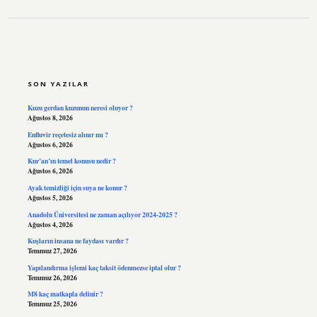
SIDEBAR
SON YAZILAR
Kuzu gerdan kuzunun neresi oluyor ?
Ağustos 8, 2026
Enfluvir reçetesiz alınır mı ?
Ağustos 6, 2026
Kur’an’ın temel konusu nedir ?
Ağustos 6, 2026
Ayak temizliği için suya ne konur ?
Ağustos 5, 2026
Anadolu Üniversitesi ne zaman açılıyor 2024-2025 ?
Ağustos 4, 2026
Kuşların insana ne faydası vardır ?
Temmuz 27, 2026
Yapılandırma işlemi kaç taksit ödenmezse iptal olur ?
Temmuz 26, 2026
M8 kaç matkapla delinir ?
Temmuz 25, 2026