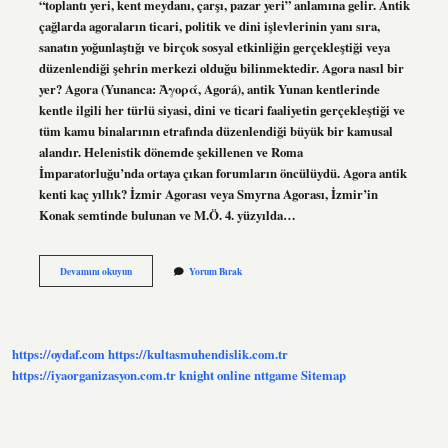
“toplantı yeri, kent meydanı, çarşı, pazar yeri” anlamına gelir. Antik
çağlarda agoraların ticari, politik ve dini işlevlerinin yanı sıra,
sanatın yoğunlaştığı ve birçok sosyal etkinliğin gerçekleştiği veya
düzenlendiği şehrin merkezi olduğu bilinmektedir. Agora nasıl bir
yer? Agora (Yunanca: Ἀγορά, Agorá), antik Yunan kentlerinde
kentle ilgili her türlü siyasi, dini ve ticari faaliyetin gerçekleştiği ve
tüm kamu binalarının etrafında düzenlendiği büyük bir kamusal
alandır. Helenistik dönemde şekillenen ve Roma
İmparatorluğu’nda ortaya çıkan forumların öncülüydü. Agora antik
kenti kaç yıllık? İzmir Agorası veya Smyrna Agorası, İzmir’in
Konak semtinde bulunan ve M.Ö. 4. yüzyılda…
Agora
Devamını okuyun
Yorum Bırak
Nın
Özellikleri
Nelerdir
https://oydaf.com
https://kultasmuhendislik.com.tr
https://iyaorganizasyon.com.tr
knight online
nttgame
Sitemap