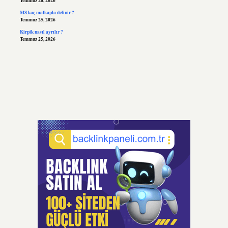
Temmuz 26, 2026
M8 kaç matkapla delinir ?
Temmuz 25, 2026
Kirpik nasıl ayrılır ?
Temmuz 25, 2026