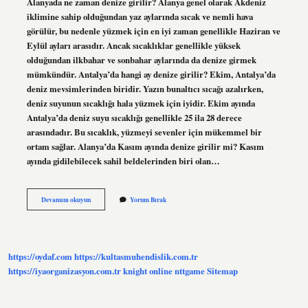
Alanyada ne zaman denize girilir? Alanya genel olarak Akdeniz
iklimine sahip olduğundan yaz aylarında sıcak ve nemli hava
görülür, bu nedenle yüzmek için en iyi zaman genellikle Haziran ve
Eylül ayları arasıdır. Ancak sıcaklıklar genellikle yüksek
olduğundan ilkbahar ve sonbahar aylarında da denize girmek
mümkündür. Antalya’da hangi ay denize girilir? Ekim, Antalya’da
deniz mevsimlerinden biridir. Yazın bunaltıcı sıcağı azalırken,
deniz suyunun sıcaklığı hala yüzmek için iyidir. Ekim ayında
Antalya’da deniz suyu sıcaklığı genellikle 25 ila 28 derece
arasındadır. Bu sıcaklık, yüzmeyi sevenler için mükemmel bir
ortam sağlar. Alanya’da Kasım ayında denize girilir mi? Kasım
ayında gidilebilecek sahil beldelerinden biri olan…
Alanyada
Devamını okuyun
Yorum Bırak
Denize
Hangi
Aylarda
Girilir
https://oydaf.com
https://kultasmuhendislik.com.tr
https://iyaorganizasyon.com.tr
knight online
nttgame
Sitemap