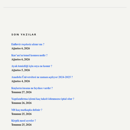
SIDEBAR
SON YAZILAR
Enfluvir reçetesiz alınır mı ?
Ağustos 6, 2026
Kur’an’ın temel konusu nedir ?
Ağustos 6, 2026
Ayak temizliği için suya ne konur ?
Ağustos 5, 2026
Anadolu Üniversitesi ne zaman açılıyor 2024-2025 ?
Ağustos 4, 2026
Kuşların insana ne faydası vardır ?
Temmuz 27, 2026
Yapılandırma işlemi kaç taksit ödenmezse iptal olur ?
Temmuz 26, 2026
M8 kaç matkapla delinir ?
Temmuz 25, 2026
Kirpik nasıl ayrılır ?
Temmuz 25, 2026