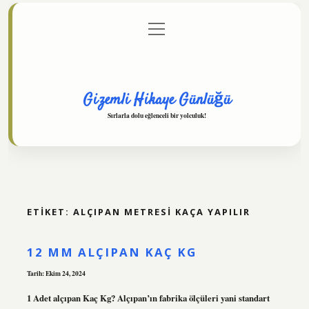
menüyü
Anasayfa
Gizlilik Politikası
Yasal Uyarı
aç
Hakkımızda
Gizemli Hikaye Günlüğü
Sırlarla dolu eğlenceli bir yolculuk!
ETIKET:
ALÇIPAN METRESI KAÇA YAPILIR
12 MM ALÇIPAN KAÇ KG
Tarih: Ekim 24, 2024
1 Adet alçıpan Kaç Kg? Alçıpan’ın fabrika ölçüleri yani standart