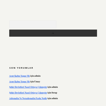
Arama
SON YORUMLAR
Acur Kabız Yapar Mı
için
admin
Acur Kabız Yapar Mı
için
Umay
Şehir Devletleri Nasıl Ortaya Çıkmıştır
için
admin
Şehir Devletleri Nasıl Ortaya Çıkmıştır
için
Serap
Adrenalin Ve Noradrenalin Farkı Nedir
için
admin