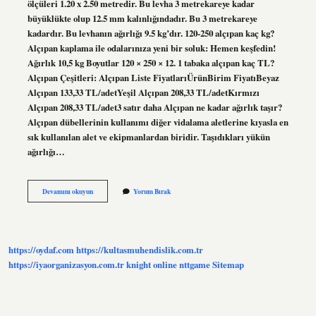
ölçüleri 1.20 x 2.50 metredir. Bu levha 3 metrekareye kadar
büyüklükte olup 12.5 mm kalınlığındadır. Bu 3 metrekareye
kadardır. Bu levhanın ağırlığı 9.5 kg’dır. 120-250 alçıpan kaç kg?
Alçıpan kaplama ile odalarınıza yeni bir soluk: Hemen keşfedin!
Ağırlık 10,5 kg Boyutlar 120 × 250 × 12. 1 tabaka alçıpan kaç TL?
Alçıpan Çeşitleri: Alçıpan Liste FiyatlarıÜrünBirim FiyatıBeyaz
Alçıpan 133,33 TL/adetYeşil Alçıpan 208,33 TL/adetKırmızı
Alçıpan 208,33 TL/adet3 satır daha Alçıpan ne kadar ağırlık taşır?
Alçıpan dübellerinin kullanımı diğer vidalama aletlerine kıyasla en
sık kullanılan alet ve ekipmanlardan biridir. Taşıdıkları yükün
ağırlığı…
12
Devamını okuyun
Yorum Bırak
Mm
Alçıpan
Kaç
Kg
https://oydaf.com
https://kultasmuhendislik.com.tr
https://iyaorganizasyon.com.tr
knight online
nttgame
Sitemap