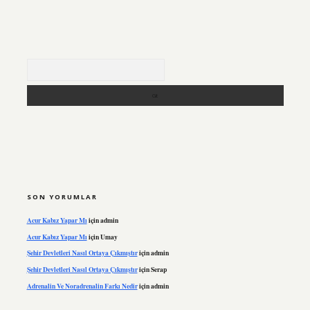
Arama
SON YORUMLAR
Acur Kabız Yapar Mı
için
admin
Acur Kabız Yapar Mı
için
Umay
Şehir Devletleri Nasıl Ortaya Çıkmıştır
için
admin
Şehir Devletleri Nasıl Ortaya Çıkmıştır
için
Serap
Adrenalin Ve Noradrenalin Farkı Nedir
için
admin