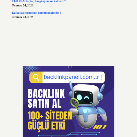
8 GB RAM laptop hangi oyunları kaldırır ?
Temmuz 24, 2026
Kafkasya cephesinin komutanı kimdir ?
Temmuz 23, 2026