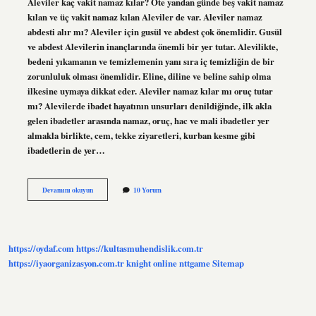
Aleviler kaç vakit namaz kılar? Öte yandan günde beş vakit namaz
kılan ve üç vakit namaz kılan Aleviler de var. Aleviler namaz
abdesti alır mı? Aleviler için gusül ve abdest çok önemlidir. Gusül
ve abdest Alevilerin inançlarında önemli bir yer tutar. Alevilikte,
bedeni yıkamanın ve temizlemenin yanı sıra iç temizliğin de bir
zorunluluk olması önemlidir. Eline, diline ve beline sahip olma
ilkesine uymaya dikkat eder. Aleviler namaz kılar mı oruç tutar
mı? Alevilerde ibadet hayatının unsurları denildiğinde, ilk akla
gelen ibadetler arasında namaz, oruç, hac ve mali ibadetler yer
almakla birlikte, cem, tekke ziyaretleri, kurban kesme gibi
ibadetlerin de yer…
Alevîler
Devamını okuyun
10 Yorum
Namazı
Kabul
Eder
Mi
https://oydaf.com
https://kultasmuhendislik.com.tr
https://iyaorganizasyon.com.tr
knight online
nttgame
Sitemap