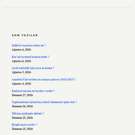
SIDEBAR
SON YAZILAR
Enfluvir reçetesiz alınır mı ?
Ağustos 6, 2026
Kur’an’ın temel konusu nedir ?
Ağustos 6, 2026
Ayak temizliği için suya ne konur ?
Ağustos 5, 2026
Anadolu Üniversitesi ne zaman açılıyor 2024-2025 ?
Ağustos 4, 2026
Kuşların insana ne faydası vardır ?
Temmuz 27, 2026
Yapılandırma işlemi kaç taksit ödenmezse iptal olur ?
Temmuz 26, 2026
M8 kaç matkapla delinir ?
Temmuz 25, 2026
Kirpik nasıl ayrılır ?
Temmuz 25, 2026