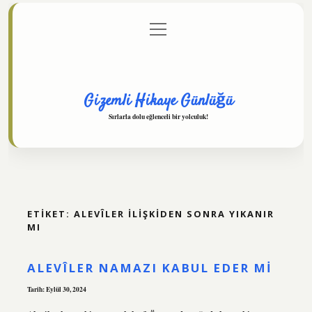
menüyü
Anasayfa
Gizlilik Politikası
Yasal Uyarı
aç
Hakkımızda
Gizemli Hikaye Günlüğü
Sırlarla dolu eğlenceli bir yolculuk!
ETIKET:
ALEVÎLER ILIŞKIDEN SONRA YIKANIR
MI
ALEVÎLER NAMAZI KABUL EDER MI
Tarih: Eylül 30, 2024