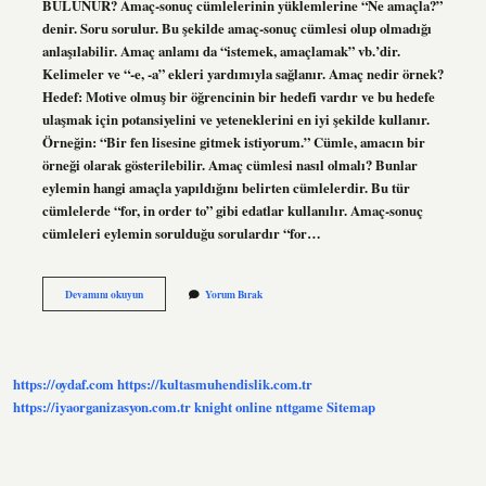
BULUNUR? Amaç-sonuç cümlelerinin yüklemlerine “Ne amaçla?”
denir. Soru sorulur. Bu şekilde amaç-sonuç cümlesi olup olmadığı
anlaşılabilir. Amaç anlamı da “istemek, amaçlamak” vb.’dir.
Kelimeler ve “-e, -a” ekleri yardımıyla sağlanır. Amaç nedir örnek?
Hedef: Motive olmuş bir öğrencinin bir hedefi vardır ve bu hedefe
ulaşmak için potansiyelini ve yeteneklerini en iyi şekilde kullanır.
Örneğin: “Bir fen lisesine gitmek istiyorum.” Cümle, amacın bir
örneği olarak gösterilebilir. Amaç cümlesi nasıl olmalı? Bunlar
eylemin hangi amaçla yapıldığını belirten cümlelerdir. Bu tür
cümlelerde “for, in order to” gibi edatlar kullanılır. Amaç-sonuç
cümleleri eylemin sorulduğu sorulardır “for…
Amaç
Devamını okuyun
Yorum Bırak
Cümle
Ne
Demek
https://oydaf.com
https://kultasmuhendislik.com.tr
https://iyaorganizasyon.com.tr
knight online
nttgame
Sitemap