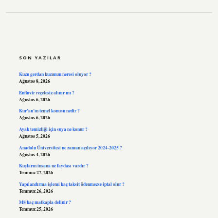
SIDEBAR
SON YAZILAR
Kuzu gerdan kuzunun neresi oluyor ?
Ağustos 8, 2026
Enfluvir reçetesiz alınır mı ?
Ağustos 6, 2026
Kur’an’ın temel konusu nedir ?
Ağustos 6, 2026
Ayak temizliği için suya ne konur ?
Ağustos 5, 2026
Anadolu Üniversitesi ne zaman açılıyor 2024-2025 ?
Ağustos 4, 2026
Kuşların insana ne faydası vardır ?
Temmuz 27, 2026
Yapılandırma işlemi kaç taksit ödenmezse iptal olur ?
Temmuz 26, 2026
M8 kaç matkapla delinir ?
Temmuz 25, 2026