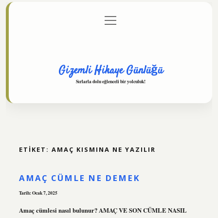
menüyü
Anasayfa
Gizlilik Politikası
Yasal Uyarı
aç
Hakkımızda
Gizemli Hikaye Günlüğü
Sırlarla dolu eğlenceli bir yolculuk!
ETIKET:
AMAÇ KISMINA NE YAZILIR
AMAÇ CÜMLE NE DEMEK
Tarih: Ocak 7, 2025
Amaç cümlesi nasıl bulunur? AMAÇ VE SON CÜMLE NASIL