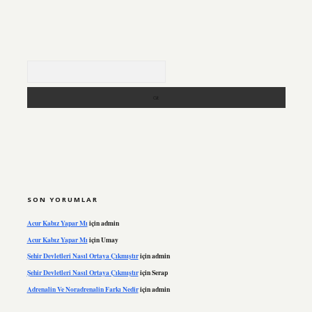
Arama
SON YORUMLAR
Acur Kabız Yapar Mı
için
admin
Acur Kabız Yapar Mı
için
Umay
Şehir Devletleri Nasıl Ortaya Çıkmıştır
için
admin
Şehir Devletleri Nasıl Ortaya Çıkmıştır
için
Serap
Adrenalin Ve Noradrenalin Farkı Nedir
için
admin