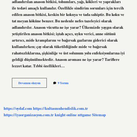
adlandırılan anason bitkisi, tohumları, yağı, kökleri ve yaprakları
ile tedavi amaçlı kullanılır. Özellikle sindirim sorunları için tercih
edilen anason bitkisi, keskin bir kokuya ve tada sahiptir. Bu koku ve
tat meyan köküne benzer. Bu nedenle nefes tazeleyici olarak
adlandırılır. Anason vücutta ne işe yarar? Ülkemizde yaygın olarak
yetiştirilen anason bitkisi; iştah açıcı, uyku verici, anne sütünü
artırıcı, mide kramplarını ve bağırsak gazlarını giderici olarak
kullanılırken; çay olarak tüketildiğinde mide ve bağırsak
rahatsızlıklarına, şişkinliğe ve üst solunum yolu enfeksiyonlarına iyi
geldiği düşünülmektedir. Anason aroması ne işe yarar? Tariflere
lezzet katar. Tıbbi özellikleri…
Anason
Devamını okuyun
9 Yorum
Kokusu
Neye
Iyi
Gelir
https://oydaf.com
https://kultasmuhendislik.com.tr
https://iyaorganizasyon.com.tr
knight online
nttgame
Sitemap