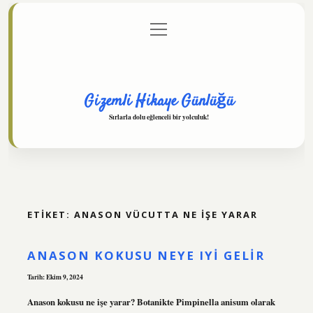
menüyü
Anasayfa
Gizlilik Politikası
Yasal Uyarı
aç
Hakkımızda
Gizemli Hikaye Günlüğü
Sırlarla dolu eğlenceli bir yolculuk!
ETIKET:
ANASON VÜCUTTA NE IŞE YARAR
ANASON KOKUSU NEYE IYI GELIR
Tarih: Ekim 9, 2024
Anason kokusu ne işe yarar? Botanikte Pimpinella anisum olarak