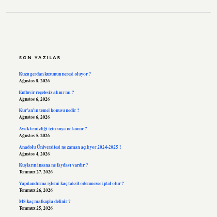
SIDEBAR
SON YAZILAR
Kuzu gerdan kuzunun neresi oluyor ?
Ağustos 8, 2026
Enfluvir reçetesiz alınır mı ?
Ağustos 6, 2026
Kur’an’ın temel konusu nedir ?
Ağustos 6, 2026
Ayak temizliği için suya ne konur ?
Ağustos 5, 2026
Anadolu Üniversitesi ne zaman açılıyor 2024-2025 ?
Ağustos 4, 2026
Kuşların insana ne faydası vardır ?
Temmuz 27, 2026
Yapılandırma işlemi kaç taksit ödenmezse iptal olur ?
Temmuz 26, 2026
M8 kaç matkapla delinir ?
Temmuz 25, 2026