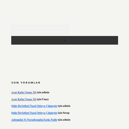
Arama
SON YORUMLAR
Acur Kabız Yapar Mı
için
admin
Acur Kabız Yapar Mı
için
Umay
Şehir Devletleri Nasıl Ortaya Çıkmıştır
için
admin
Şehir Devletleri Nasıl Ortaya Çıkmıştır
için
Serap
Adrenalin Ve Noradrenalin Farkı Nedir
için
admin