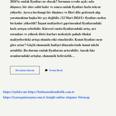
2024’te emlak fiyatları ne olacak? Sorunun cevabı açık: asla
düşmez, bir süre sabit kalır ve sonra emlak fiyatları hızla tekrar
yükselir. Ayrıca herhangi bir düşünce ve fikri dile getirmek algı
yaratmaktan başka bir şey değildir..!12 Mart 2024 Ev fiyatları neden
bu kadar yükseldi? İnşaat maliyetleri gayrimenkul fiyatlarındaki
hızlı artışın sebebidir. Küresel emtia fiyatlarındaki artış, arz
sorunları ve yüksek döviz kurları nedeniyle pahalı ithalat
maliyetlerdeki artışa olumlu etki etmektedir. Konut fiyatları neye
göre artar? Güçlü ekonomik faaliyet dönemlerinde konut talebi
artabilir. Bu durum emlak fiyatlarını artırabilir. Ancak faiz
oranlarındaki artışlar, ekonomik belirsizlik…
Konut
Devamını okuyun
Yorum Bırak
Fiyatları
Balon
Mu
https://oydaf.com
https://kultasmuhendislik.com.tr
https://iyaorganizasyon.com.tr
knight online
nttgame
Sitemap