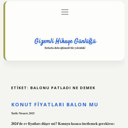
menüyü
Anasayfa
Gizlilik Politikası
Yasal Uyarı
aç
Hakkımızda
Gizemli Hikaye Günlüğü
Sırlarla dolu eğlenceli bir yolculuk!
ETIKET:
BALONU PATLADI NE DEMEK
KONUT FIYATLARI BALON MU
Tarih: Nisan 6, 2025
2024’de ev fiyatları düşer mi? Konuyu kısaca özetlemek gerekirse: