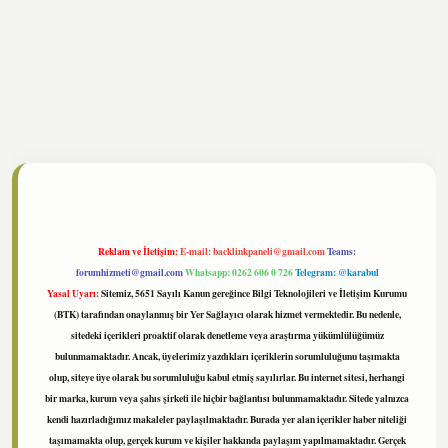
ltonbet
https://www.tulipbet.online/
Reklam ve İletişim:
E-mail:
backlinkpaneli@gmail.com
Teams:
forumhizmeti@gmail.com
Whatsapp: 0262 606 0 726
Telegram: @karabul
Yasal Uyarı:
Sitemiz, 5651 Sayılı Kanun gereğince Bilgi Teknolojileri ve İletişim Kurumu
(BTK) tarafından onaylanmış bir Yer Sağlayıcı olarak hizmet vermektedir. Bu nedenle,
sitedeki içerikleri proaktif olarak denetleme veya araştırma yükümlülüğümüz
bulunmamaktadır. Ancak, üyelerimiz yazdıkları içeriklerin sorumluluğunu taşımakta
olup, siteye üye olarak bu sorumluluğu kabul etmiş sayılırlar. Bu internet sitesi, herhangi
bir marka, kurum veya şahıs şirketi ile hiçbir bağlantısı bulunmamaktadır. Sitede yalnızca
kendi hazırladığımız makaleler paylaşılmaktadır. Burada yer alan içerikler haber niteliği
taşımamakta olup, gerçek kurum ve kişiler hakkında paylaşım yapılmamaktadır. Gerçek