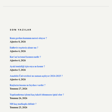
SIDEBAR
SON YAZILAR
Kuzu gerdan kuzunun neresi oluyor ?
Ağustos 8, 2026
Enfluvir reçetesiz alınır mı ?
Ağustos 6, 2026
Kur’an’ın temel konusu nedir ?
Ağustos 6, 2026
Ayak temizliği için suya ne konur ?
Ağustos 5, 2026
Anadolu Üniversitesi ne zaman açılıyor 2024-2025 ?
Ağustos 4, 2026
Kuşların insana ne faydası vardır ?
Temmuz 27, 2026
Yapılandırma işlemi kaç taksit ödenmezse iptal olur ?
Temmuz 26, 2026
M8 kaç matkapla delinir ?
Temmuz 25, 2026