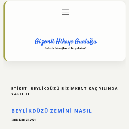
menüyü
Anasayfa
Gizlilik Politikası
Yasal Uyarı
aç
Hakkımızda
Gizemli Hikaye Günlüğü
Sırlarla dolu eğlenceli bir yolculuk!
ETIKET:
BEYLIKDÜZÜ BIZIMKENT KAÇ YILINDA
YAPILDI
BEYLIKDÜZÜ ZEMINI NASIL
Tarih: Ekim 28, 2024