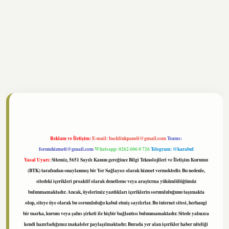
ltonbet
https://www.tulipbet.online/
Reklam ve İletişim:
E-mail:
backlinkpaneli@gmail.com
Teams:
forumhizmeti@gmail.com
Whatsapp: 0262 606 0 726
Telegram: @karabul
Yasal Uyarı:
Sitemiz, 5651 Sayılı Kanun gereğince Bilgi Teknolojileri ve İletişim Kurumu
(BTK) tarafından onaylanmış bir Yer Sağlayıcı olarak hizmet vermektedir. Bu nedenle,
sitedeki içerikleri proaktif olarak denetleme veya araştırma yükümlülüğümüz
bulunmamaktadır. Ancak, üyelerimiz yazdıkları içeriklerin sorumluluğunu taşımakta
olup, siteye üye olarak bu sorumluluğu kabul etmiş sayılırlar. Bu internet sitesi, herhangi
bir marka, kurum veya şahıs şirketi ile hiçbir bağlantısı bulunmamaktadır. Sitede yalnızca
kendi hazırladığımız makaleler paylaşılmaktadır. Burada yer alan içerikler haber niteliği