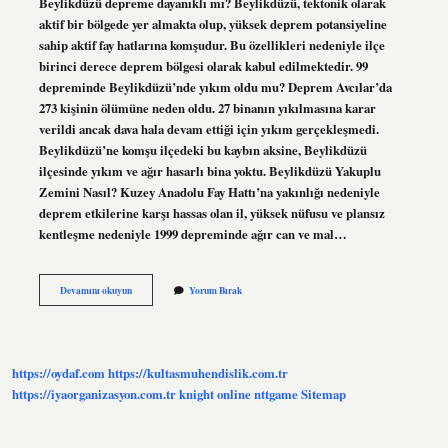
Beylikdüzü depreme dayanıklı mı? Beylikdüzü, tektonik olarak
aktif bir bölgede yer almakta olup, yüksek deprem potansiyeline
sahip aktif fay hatlarına komşudur. Bu özellikleri nedeniyle ilçe
birinci derece deprem bölgesi olarak kabul edilmektedir. 99
depreminde Beylikdüzü’nde yıkım oldu mu? Deprem Avcılar’da
273 kişinin ölümüne neden oldu. 27 binanın yıkılmasına karar
verildi ancak dava hala devam ettiği için yıkım gerçekleşmedi.
Beylikdüzü’ne komşu ilçedeki bu kaybın aksine, Beylikdüzü
ilçesinde yıkım ve ağır hasarlı bina yoktu. Beylikdüzü Yakuplu
Zemini Nasıl? Kuzey Anadolu Fay Hattı’na yakınlığı nedeniyle
deprem etkilerine karşı hassas olan il, yüksek nüfusu ve plansız
kentleşme nedeniyle 1999 depreminde ağır can ve mal…
Beylikdüzü
Devamını okuyun
Yorum Bırak
Zemini
Nasıl
https://oydaf.com
https://kultasmuhendislik.com.tr
https://iyaorganizasyon.com.tr
knight online
nttgame
Sitemap