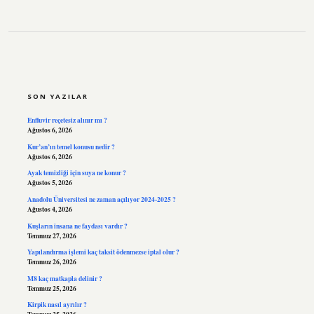
SIDEBAR
SON YAZILAR
Enfluvir reçetesiz alınır mı ?
Ağustos 6, 2026
Kur’an’ın temel konusu nedir ?
Ağustos 6, 2026
Ayak temizliği için suya ne konur ?
Ağustos 5, 2026
Anadolu Üniversitesi ne zaman açılıyor 2024-2025 ?
Ağustos 4, 2026
Kuşların insana ne faydası vardır ?
Temmuz 27, 2026
Yapılandırma işlemi kaç taksit ödenmezse iptal olur ?
Temmuz 26, 2026
M8 kaç matkapla delinir ?
Temmuz 25, 2026
Kirpik nasıl ayrılır ?