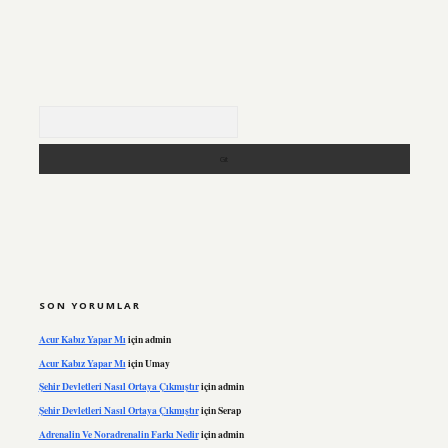
Arama
SON YORUMLAR
Acur Kabız Yapar Mı
için
admin
Acur Kabız Yapar Mı
için
Umay
Şehir Devletleri Nasıl Ortaya Çıkmıştır
için
admin
Şehir Devletleri Nasıl Ortaya Çıkmıştır
için
Serap
Adrenalin Ve Noradrenalin Farkı Nedir
için
admin