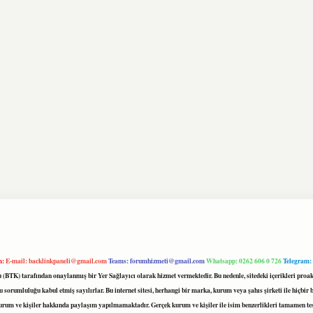
m:
E-mail:
backlinkpaneli@gmail.com
Teams:
forumhizmeti@gmail.com
Whatsapp: 0262 606 0 726
Telegram:
mu (BTK) tarafından onaylanmış bir Yer Sağlayıcı olarak hizmet vermektedir. Bu nedenle, sitedeki içerikleri 
 sorumluluğu kabul etmiş sayılırlar. Bu internet sitesi, herhangi bir marka, kurum veya şahıs şirketi ile hiçbi
kurum ve kişiler hakkında paylaşım yapılmamaktadır. Gerçek kurum ve kişiler ile isim benzerlikleri tamamen te