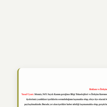
Reklam ve İletişi
Yasal Uyarı:
Sitemiz, 5651 Sayılı Kanun gereğince Bilgi Teknolojileri ve İletişim Kuru
üyelerimiz yazdıkları içeriklerin sorumluluğunu taşımakta olup, siteye üye olarak bu
paylaşılmaktadır. Burada yer alan içerikler haber niteliği taşımamakta olup, gerçek 