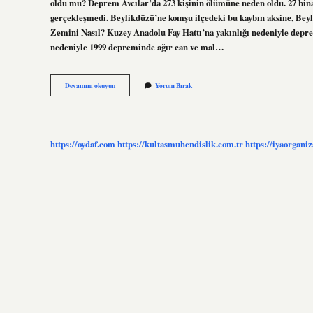
oldu mu? Deprem Avcılar’da 273 kişinin ölümüne neden oldu. 27 binan
gerçekleşmedi. Beylikdüzü’ne komşu ilçedeki bu kaybın aksine, Beyl
Zemini Nasıl? Kuzey Anadolu Fay Hattı’na yakınlığı nedeniyle deprem
nedeniyle 1999 depreminde ağır can ve mal…
Beylikdüzü
Devamını okuyun
Yorum Bırak
Zemini
Nasıl
https://oydaf.com
https://kultasmuhendislik.com.tr
https://iyaorgani