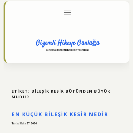
menüyü
Anasayfa
Gizlilik Politikası
Yasal Uyarı
aç
Hakkımızda
Gizemli Hikaye Günlüğü
Sırlarla dolu eğlenceli bir yolculuk!
ETIKET:
BILEŞIK KESIR BÜTÜNDEN BÜYÜK
MÜDÜR
EN KÜÇÜK BILEŞIK KESIR NEDIR
Tarih: Ekim 27, 2024