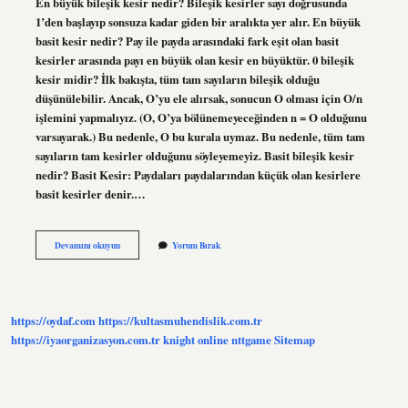
En büyük bileşik kesir nedir? Bileşik kesirler sayı doğrusunda
1’den başlayıp sonsuza kadar giden bir aralıkta yer alır. En büyük
basit kesir nedir? Pay ile payda arasındaki fark eşit olan basit
kesirler arasında payı en büyük olan kesir en büyüktür. 0 bileşik
kesir midir? İlk bakışta, tüm tam sayıların bileşik olduğu
düşünülebilir. Ancak, O’yu ele alırsak, sonucun O olması için O/n
işlemini yapmalıyız. (O, O’ya bölünemeyeceğinden n = O olduğunu
varsayarak.) Bu nedenle, O bu kurala uymaz. Bu nedenle, tüm tam
sayıların tam kesirler olduğunu söyleyemeyiz. Basit bileşik kesir
nedir? Basit Kesir: Paydaları paydalarından küçük olan kesirlere
basit kesirler denir.…
En
Devamını okuyun
Yorum Bırak
Küçük
Bileşik
Kesir
Nedir
https://oydaf.com
https://kultasmuhendislik.com.tr
https://iyaorganizasyon.com.tr
knight online
nttgame
Sitemap