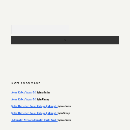
Arama
SON YORUMLAR
Acur Kabız Yapar Mı
için
admin
Acur Kabız Yapar Mı
için
Umay
Şehir Devletleri Nasıl Ortaya Çıkmıştır
için
admin
Şehir Devletleri Nasıl Ortaya Çıkmıştır
için
Serap
Adrenalin Ve Noradrenalin Farkı Nedir
için
admin