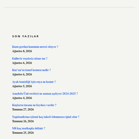
SIDEBAR
SON YAZILAR
Kuzu gerdan kuzunun neresi oluyor ?
Ağustos 8, 2026
Enfluvir reçetesiz alınır mı ?
Ağustos 6, 2026
Kur’an’ın temel konusu nedir ?
Ağustos 6, 2026
Ayak temizliği için suya ne konur ?
Ağustos 5, 2026
Anadolu Üniversitesi ne zaman açılıyor 2024-2025 ?
Ağustos 4, 2026
Kuşların insana ne faydası vardır ?
Temmuz 27, 2026
Yapılandırma işlemi kaç taksit ödenmezse iptal olur ?
Temmuz 26, 2026
M8 kaç matkapla delinir ?
Temmuz 25, 2026