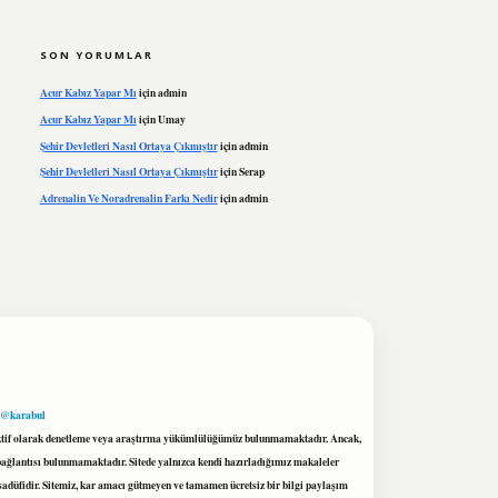
SON YORUMLAR
Acur Kabız Yapar Mı
için
admin
Acur Kabız Yapar Mı
için
Umay
Şehir Devletleri Nasıl Ortaya Çıkmıştır
için
admin
Şehir Devletleri Nasıl Ortaya Çıkmıştır
için
Serap
Adrenalin Ve Noradrenalin Farkı Nedir
için
admin
 @karabul
proaktif olarak denetleme veya araştırma yükümlülüğümüz bulunmamaktadır. Ancak,
r bağlantısı bulunmamaktadır. Sitede yalnızca kendi hazırladığımız makaleler
sadüfidir. Sitemiz, kar amacı gütmeyen ve tamamen ücretsiz bir bilgi paylaşım