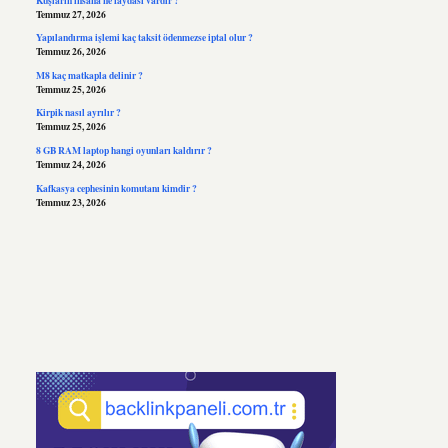
Temmuz 27, 2026
Yapılandırma işlemi kaç taksit ödenmezse iptal olur ?
Temmuz 26, 2026
M8 kaç matkapla delinir ?
Temmuz 25, 2026
Kirpik nasıl ayrılır ?
Temmuz 25, 2026
8 GB RAM laptop hangi oyunları kaldırır ?
Temmuz 24, 2026
Kafkasya cephesinin komutanı kimdir ?
Temmuz 23, 2026