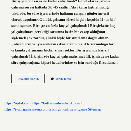
Bir iş yerinde en az ne kadar çalışılmalı? Genel olarak, azami
çalışma süresi haftada (45) 45 saattir. Aksi kararlaştırılmadığı
takdirde, bu süre işyerlerinde haftanın çalışma günlerine eşit
olarak uygulanır. Günlük çalışma süresi hiçbir koşulda 11 (on bir)
saati aşamaz. Bir işte en fazla kaç yıl çalışılmalı? Bir şirkette kaç
yıl çalışılması gerektiği sorusuna kesin bir cevap olduğunu
söylemek çok zordur, çünkü böyle bir sınırlama doğru olmaz.
Çalışanların ve işverenlerin çıkarlarının birlikte korunduğu bir
ortamda çalışmanın hiçbir sınırı yoktur. Bir işyerinde kaç yıl
çalışılmalı? İlk işinizde kaç yıl çalışmalısınız? İlk işinizde ne kadar
süre çalışacağınız kişisel hedeflerinize ve işin sunduğu fırsatlara…
Bir
Devamını okuyun
Yorum Bırak
Işyerinde
Ne
Kadar
Süre
Çalışılmalı
https://oydaf.com
https://kultasmuhendislik.com.tr
https://iyaorganizasyon.com.tr
knight online
nttgame
Sitemap