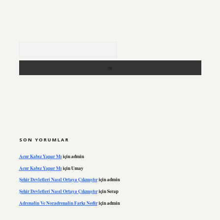
Arama
SON YORUMLAR
Acur Kabız Yapar Mı
için
admin
Acur Kabız Yapar Mı
için
Umay
Şehir Devletleri Nasıl Ortaya Çıkmıştır
için
admin
Şehir Devletleri Nasıl Ortaya Çıkmıştır
için
Serap
Adrenalin Ve Noradrenalin Farkı Nedir
için
admin