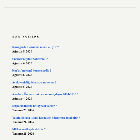
SIDEBAR
SON YAZILAR
Kuzu gerdan kuzunun neresi oluyor ?
Ağustos 8, 2026
Enfluvir reçetesiz alınır mı ?
Ağustos 6, 2026
Kur’an’ın temel konusu nedir ?
Ağustos 6, 2026
Ayak temizliği için suya ne konur ?
Ağustos 5, 2026
Anadolu Üniversitesi ne zaman açılıyor 2024-2025 ?
Ağustos 4, 2026
Kuşların insana ne faydası vardır ?
Temmuz 27, 2026
Yapılandırma işlemi kaç taksit ödenmezse iptal olur ?
Temmuz 26, 2026
M8 kaç matkapla delinir ?
Temmuz 25, 2026