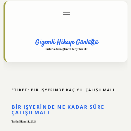
menüyü
Anasayfa
Gizlilik Politikası
Yasal Uyarı
aç
Hakkımızda
Gizemli Hikaye Günlüğü
Sırlarla dolu eğlenceli bir yolculuk!
ETIKET:
BIR IŞYERINDE KAÇ YIL ÇALIŞILMALI
BIR IŞYERINDE NE KADAR SÜRE
ÇALIŞILMALI
Tarih: Ekim 11, 2024