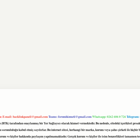
m:
E-mail:
backlinkpaneli@gmail.com
Teams:
forumhizmeti@gmail.com
Whatsapp: 0262 606 0 726
Telegram:
mu (BTK) tarafından onaylanmış bir Yer Sağlayıcı olarak hizmet vermektedir. Bu nedenle, sitedeki içerikleri 
 sorumluluğu kabul etmiş sayılırlar. Bu internet sitesi, herhangi bir marka, kurum veya şahıs şirketi ile hiçbi
kurum ve kişiler hakkında paylaşım yapılmamaktadır. Gerçek kurum ve kişiler ile isim benzerlikleri tamamen te