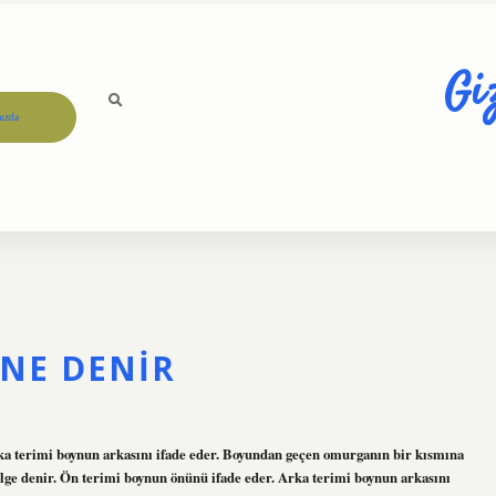
Gi
ızda
NE DENIR
ka terimi boynun arkasını ifade eder. Boyundan geçen omurganın bir kısmına
lge denir. Ön terimi boynun önünü ifade eder. Arka terimi boynun arkasını