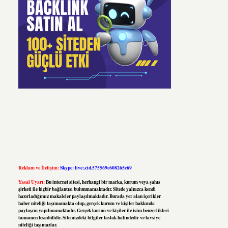
Reklam ve İletişim:
Skype: live:.cid.575569c608265c69
Yasal Uyarı:
Bu internet sitesi, herhangi bir marka, kurum veya şahıs
şirketi ile hiçbir bağlantısı bulunmamaktadır. Sitede yalnızca kendi
hazırladığımız makaleler paylaşılmaktadır. Burada yer alan içerikler
haber niteliği taşımamakta olup, gerçek kurum ve kişiler hakkında
paylaşım yapılmamaktadır. Gerçek kurum ve kişiler ile isim benzerlikleri
tamamen tesadüfidir. Sitemizdeki bilgiler taslak halindedir ve tavsiye
niteliği taşımazlar.