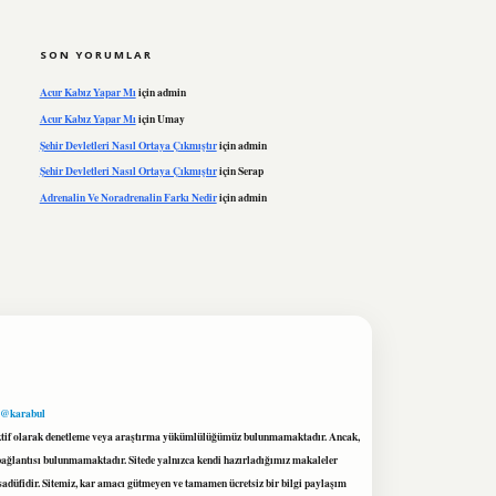
SON YORUMLAR
Acur Kabız Yapar Mı
için
admin
Acur Kabız Yapar Mı
için
Umay
Şehir Devletleri Nasıl Ortaya Çıkmıştır
için
admin
Şehir Devletleri Nasıl Ortaya Çıkmıştır
için
Serap
Adrenalin Ve Noradrenalin Farkı Nedir
için
admin
 @karabul
proaktif olarak denetleme veya araştırma yükümlülüğümüz bulunmamaktadır. Ancak,
r bağlantısı bulunmamaktadır. Sitede yalnızca kendi hazırladığımız makaleler
sadüfidir. Sitemiz, kar amacı gütmeyen ve tamamen ücretsiz bir bilgi paylaşım