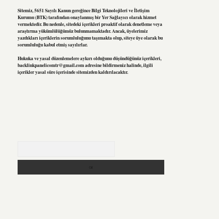
Sitemiz, 5651 Sayılı Kanun gereğince Bilgi Teknolojileri ve İletişim
Kurumu (BTK) tarafından onaylanmış bir Yer Sağlayıcı olarak hizmet
vermektedir. Bu nedenle, sitedeki içerikleri proaktif olarak denetleme veya
araştırma yükümlülüğümüz bulunmamaktadır. Ancak, üyelerimiz
yazdıkları içeriklerin sorumluluğunu taşımakta olup, siteye üye olarak bu
sorumluluğu kabul etmiş sayılırlar.
Hukuka ve yasal düzenlemelere aykırı olduğunu düşündüğünüz içerikleri,
backlinkpanelicomtr@gmail.com
adresine bildirmeniz halinde, ilgili
içerikler yasal süre içerisinde sitemizden kaldırılacaktır.
Arama