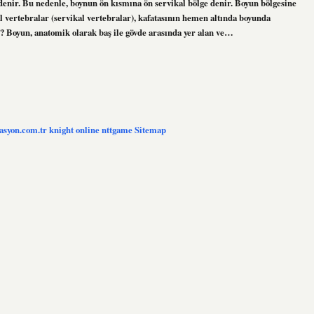
enir. Bu nedenle, boynun ön kısmına ön servikal bölge denir. Boyun bölgesine
al vertebralar (servikal vertebralar), kafatasının hemen altında boyunda
 Boyun, anatomik olarak baş ile gövde arasında yer alan ve…
zasyon.com.tr
knight online
nttgame
Sitemap