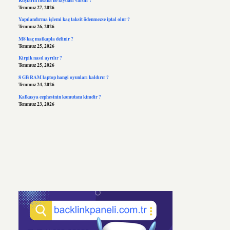
Temmuz 27, 2026
Yapılandırma işlemi kaç taksit ödenmezse iptal olur ?
Temmuz 26, 2026
M8 kaç matkapla delinir ?
Temmuz 25, 2026
Kirpik nasıl ayrılır ?
Temmuz 25, 2026
8 GB RAM laptop hangi oyunları kaldırır ?
Temmuz 24, 2026
Kafkasya cephesinin komutanı kimdir ?
Temmuz 23, 2026