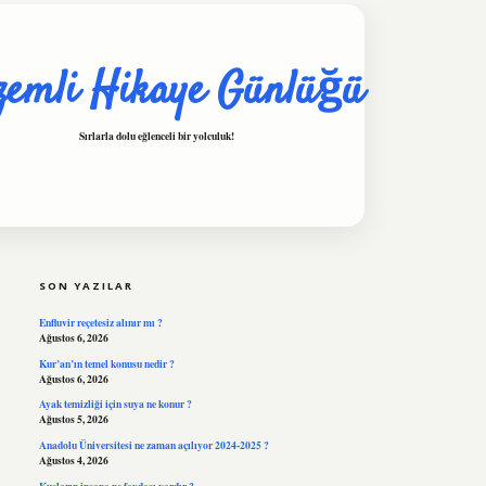
zemli Hikaye Günlüğü
Sırlarla dolu eğlenceli bir yolculuk!
SIDEBAR
hiltonbet
https://www.tulipbe
SON YAZILAR
Enfluvir reçetesiz alınır mı ?
Ağustos 6, 2026
Kur’an’ın temel konusu nedir ?
Ağustos 6, 2026
Ayak temizliği için suya ne konur ?
Ağustos 5, 2026
Anadolu Üniversitesi ne zaman açılıyor 2024-2025 ?
Ağustos 4, 2026
Kuşların insana ne faydası vardır ?