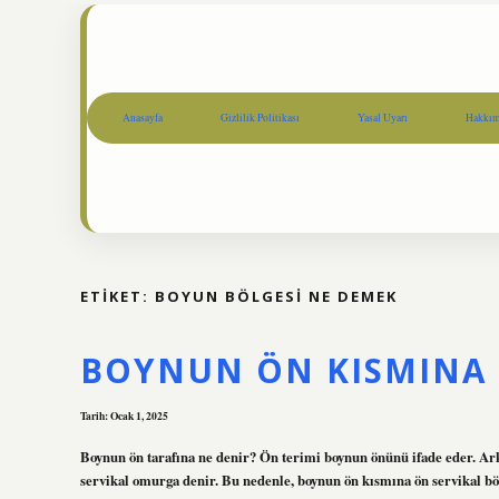
Anasayfa
Gizlilik Politikası
Yasal Uyarı
Hakkım
ETIKET:
BOYUN BÖLGESI NE DEMEK
BOYNUN ÖN KISMINA 
Tarih: Ocak 1, 2025
Boynun ön tarafına ne denir? Ön terimi boynun önünü ifade eder. Ar
servikal omurga denir. Bu nedenle, boynun ön kısmına ön servikal bö