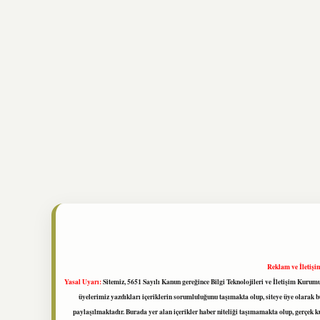
Reklam ve İletişi
Yasal Uyarı:
Sitemiz, 5651 Sayılı Kanun gereğince Bilgi Teknolojileri ve İletişim Kuru
üyelerimiz yazdıkları içeriklerin sorumluluğunu taşımakta olup, siteye üye olarak bu
paylaşılmaktadır. Burada yer alan içerikler haber niteliği taşımamakta olup, gerçek 