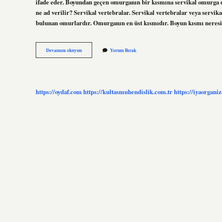
ifade eder. Boyundan geçen omurganın bir kısmına servikal omurga d
ne ad verilir? Servikal vertebralar. Servikal vertebralar veya servik
bulunan omurlardır. Omurganın en üst kısmıdır. Boyun kısmı neresi?
Boynun
Devamını okuyun
Yorum Bırak
Ön
Kısmına
Ne
Denir
https://oydaf.com
https://kultasmuhendislik.com.tr
https://iyaorgani