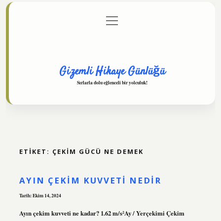
menüyü
Anasayfa
Gizlilik Politikası
Yasal Uyarı
aç
Hakkımızda
Gizemli Hikaye Günlüğü
Sırlarla dolu eğlenceli bir yolculuk!
ETIKET:
ÇEKIM GÜCÜ NE DEMEK
AYIN ÇEKIM KUVVETI NEDIR
Tarih: Ekim 14, 2024
Ayın çekim kuvveti ne kadar? 1.62 m/s²Ay / Yerçekimi Çekim