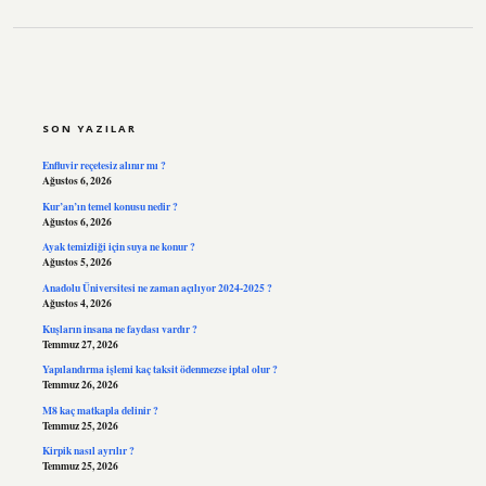
SIDEBAR
SON YAZILAR
Enfluvir reçetesiz alınır mı ?
Ağustos 6, 2026
Kur’an’ın temel konusu nedir ?
Ağustos 6, 2026
Ayak temizliği için suya ne konur ?
Ağustos 5, 2026
Anadolu Üniversitesi ne zaman açılıyor 2024-2025 ?
Ağustos 4, 2026
Kuşların insana ne faydası vardır ?
Temmuz 27, 2026
Yapılandırma işlemi kaç taksit ödenmezse iptal olur ?
Temmuz 26, 2026
M8 kaç matkapla delinir ?
Temmuz 25, 2026
Kirpik nasıl ayrılır ?
Temmuz 25, 2026