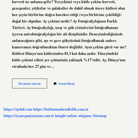
kuvveti ne anlama gelir? Yerçekimi veya kütle çekim kuvveti,
gezegenler, yıldızlar ve galaksiler de dahil olmak üzere kütlesi olan
her şeyin birbirine doğru hareket ettiği (veya birbirine çekildiği)
doğal bir olgudur. Ay çekimi nedir? Ay Fotoğrafçılığının Farklı
Türleri. Ay fotoğrafçılığı, uzay ve gök cisimlerini fotoğraflamayı
içeren astrofotoğrafçılığın bir alt disiplinidir. Deneyimlediğinizde
anlayacağınız gibi, ayı ve gece gökyüzünü fotoğraflamak sadece
kameranızı doğrultmaktan ibaret değildir. Ayın çekim gücü var mı?
Kütlesi Dünya’nın kütlesinden 81,3 kat daha azdır. Yüzeyindeki
kütle çekimi etkisi yer çekiminin yaklaşık %17’sidir. Ay, Dünya’nın
etrafında her 27 gün ve…
Ayın
Devamını okuyun
Yorum Bırak
Çekim
Kuvveti
Nedir
https://oydaf.com
https://kultasmuhendislik.com.tr
https://iyaorganizasyon.com.tr
knight online
nttgame
Sitemap