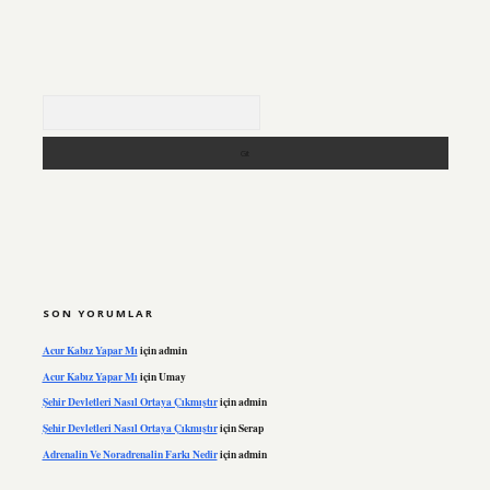
Arama
SON YORUMLAR
Acur Kabız Yapar Mı
için
admin
Acur Kabız Yapar Mı
için
Umay
Şehir Devletleri Nasıl Ortaya Çıkmıştır
için
admin
Şehir Devletleri Nasıl Ortaya Çıkmıştır
için
Serap
Adrenalin Ve Noradrenalin Farkı Nedir
için
admin