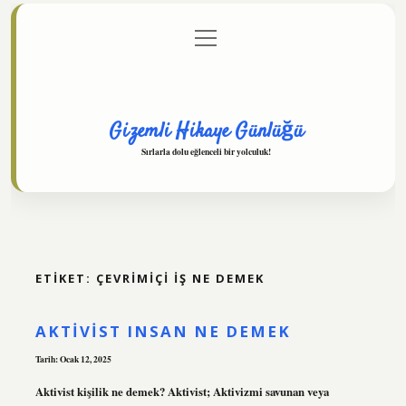
menüyü
Anasayfa
Gizlilik Politikası
Yasal Uyarı
aç
Hakkımızda
Gizemli Hikaye Günlüğü
Sırlarla dolu eğlenceli bir yolculuk!
ETIKET:
ÇEVRIMIÇI IŞ NE DEMEK
AKTIVIST INSAN NE DEMEK
Tarih: Ocak 12, 2025
Aktivist kişilik ne demek? Aktivist; Aktivizmi savunan veya