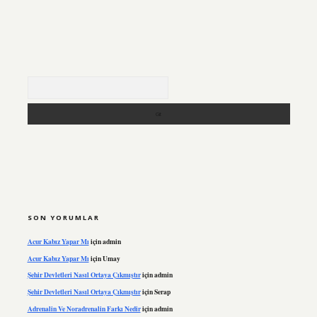
Arama
SON YORUMLAR
Acur Kabız Yapar Mı
için
admin
Acur Kabız Yapar Mı
için
Umay
Şehir Devletleri Nasıl Ortaya Çıkmıştır
için
admin
Şehir Devletleri Nasıl Ortaya Çıkmıştır
için
Serap
Adrenalin Ve Noradrenalin Farkı Nedir
için
admin