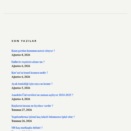
SIDEBAR
SON YAZILAR
Kuzu gerdan kuzunun neresi oluyor ?
Ağustos 8, 2026
Enfluvir reçetesiz alınır mı ?
Ağustos 6, 2026
Kur’an’ın temel konusu nedir ?
Ağustos 6, 2026
Ayak temizliği için suya ne konur ?
Ağustos 5, 2026
Anadolu Üniversitesi ne zaman açılıyor 2024-2025 ?
Ağustos 4, 2026
Kuşların insana ne faydası vardır ?
Temmuz 27, 2026
Yapılandırma işlemi kaç taksit ödenmezse iptal olur ?
Temmuz 26, 2026
M8 kaç matkapla delinir ?