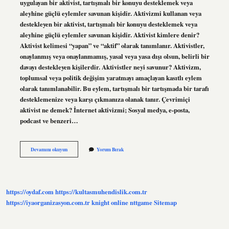
uygulayan bir aktivist, tartışmalı bir konuyu desteklemek veya
aleyhine güçlü eylemler savunan kişidir. Aktivizmi kullanan veya
destekleyen bir aktivist, tartışmalı bir konuyu desteklemek veya
aleyhine güçlü eylemler savunan kişidir. Aktivist kimlere denir?
Aktivist kelimesi “yapan” ve “aktif” olarak tanımlanır. Aktivistler,
onaylanmış veya onaylanmamış, yasal veya yasa dışı olsun, belirli bir
davayı destekleyen kişilerdir. Aktivistler neyi savunur? Aktivizm,
toplumsal veya politik değişim yaratmayı amaçlayan kasıtlı eylem
olarak tanımlanabilir. Bu eylem, tartışmalı bir tartışmada bir tarafı
desteklemenize veya karşı çıkmanıza olanak tanır. Çevrimiçi
aktivist ne demek? İnternet aktivizmi; Sosyal medya, e-posta,
podcast ve benzeri…
Aktivist
Devamını okuyun
Yorum Bırak
Insan
Ne
Demek
https://oydaf.com
https://kultasmuhendislik.com.tr
https://iyaorganizasyon.com.tr
knight online
nttgame
Sitemap