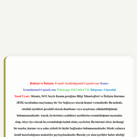
tonbet
https://www.tulipbet.online/
Reklam ve İletişim:
E-mail:
backlinkpaneli@gmail.com
Teams:
forumhizmeti@gmail.com
Whatsapp: 0262 606 0 726
Telegram: @karabul
Yasal Uyarı:
Sitemiz, 5651 Sayılı Kanun gereğince Bilgi Teknolojileri ve İletişim Kurumu
(BTK) tarafından onaylanmış bir Yer Sağlayıcı olarak hizmet vermektedir. Bu nedenle,
sitedeki içerikleri proaktif olarak denetleme veya araştırma yükümlülüğümüz
bulunmamaktadır. Ancak, üyelerimiz yazdıkları içeriklerin sorumluluğunu taşımakta
olup, siteye üye olarak bu sorumluluğu kabul etmiş sayılırlar. Bu internet sitesi, herhangi
bir marka, kurum veya şahıs şirketi ile hiçbir bağlantısı bulunmamaktadır. Sitede yalnızca
kendi hazırladığımız makaleler paylaşılmaktadır. Burada yer alan içerikler haber niteliği