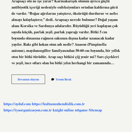
Arapsaçı otu ne işe yarar? Karmakarışık otunun ayrıca güçlü
antibiyotik içeriği nedeniyle enfeksiyonları ortadan kaldırma gücü
de vardır. “Boğaz ağrılarını yatıştırır, öksürüğü durdurur ve nefes
almayı kolaylaştırır,” dedi. Arapsaçı nerede bulunur? Doğal yaşam
alanı Korsika ve Sardunya adalarıdır. Büyüdüğü yeri kaplayan çok
sayıda küçük, parlak yeşil, parlak yaprağı vardır. Bitki 5 cm
boyunda olmasına rağmen saksının dışına kadar uzanacak kadar
yayılır. Rakı gibi kokan otun adı nedir? Anason (Pimpinella
anisum), maydanozgiller familyasından 50-60 cm boyunda, bir yıllık
otsu bir bitki türüdür. Arap saçı bitkisi çiğ yenir mi? Sarı çiçekleri
ve yeşil, ince otları olan bu bitki yılın herhangi bir zamanında…
Arapsaçı
Devamını okuyun
Yorum Bırak
Otu
Nedir
https://oydaf.com
https://kultasmuhendislik.com.tr
https://iyaorganizasyon.com.tr
knight online
nttgame
Sitemap