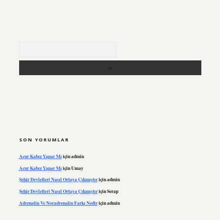
Arama
SON YORUMLAR
Acur Kabız Yapar Mı
için
admin
Acur Kabız Yapar Mı
için
Umay
Şehir Devletleri Nasıl Ortaya Çıkmıştır
için
admin
Şehir Devletleri Nasıl Ortaya Çıkmıştır
için
Serap
Adrenalin Ve Noradrenalin Farkı Nedir
için
admin