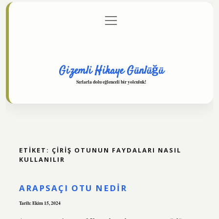
menüyü
Anasayfa
Gizlilik Politikası
Yasal Uyarı
aç
Hakkımızda
Gizemli Hikaye Günlüğü
Sırlarla dolu eğlenceli bir yolculuk!
ETIKET:
ÇIRIŞ OTUNUN FAYDALARI NASIL
KULLANILIR
ARAPSAÇI OTU NEDIR
Tarih: Ekim 15, 2024