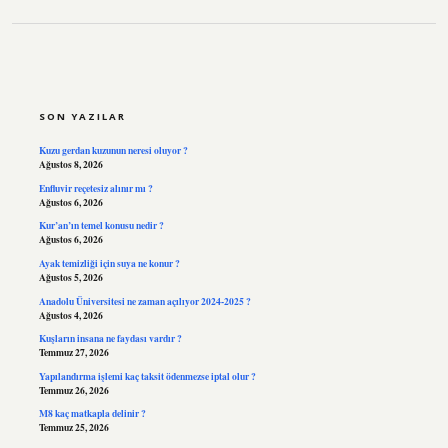
SIDEBAR
SON YAZILAR
Kuzu gerdan kuzunun neresi oluyor ?
Ağustos 8, 2026
Enfluvir reçetesiz alınır mı ?
Ağustos 6, 2026
Kur’an’ın temel konusu nedir ?
Ağustos 6, 2026
Ayak temizliği için suya ne konur ?
Ağustos 5, 2026
Anadolu Üniversitesi ne zaman açılıyor 2024-2025 ?
Ağustos 4, 2026
Kuşların insana ne faydası vardır ?
Temmuz 27, 2026
Yapılandırma işlemi kaç taksit ödenmezse iptal olur ?
Temmuz 26, 2026
M8 kaç matkapla delinir ?
Temmuz 25, 2026