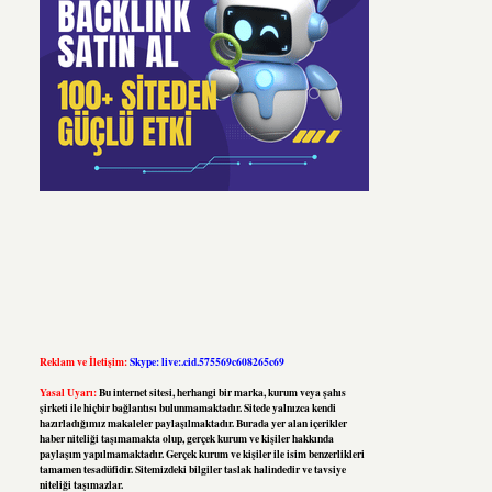
Reklam ve İletişim:
Skype: live:.cid.575569c608265c69
Yasal Uyarı:
Bu internet sitesi, herhangi bir marka, kurum veya şahıs
şirketi ile hiçbir bağlantısı bulunmamaktadır. Sitede yalnızca kendi
hazırladığımız makaleler paylaşılmaktadır. Burada yer alan içerikler
haber niteliği taşımamakta olup, gerçek kurum ve kişiler hakkında
paylaşım yapılmamaktadır. Gerçek kurum ve kişiler ile isim benzerlikleri
tamamen tesadüfidir. Sitemizdeki bilgiler taslak halindedir ve tavsiye
niteliği taşımazlar.