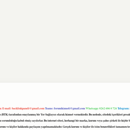
m:
E-mail:
backlinkpaneli@gmail.com
Teams:
forumhizmeti@gmail.com
Whatsapp: 0262 606 0 726
Telegram:
mu (BTK) tarafından onaylanmış bir Yer Sağlayıcı olarak hizmet vermektedir. Bu nedenle, sitedeki içerikleri 
 sorumluluğu kabul etmiş sayılırlar. Bu internet sitesi, herhangi bir marka, kurum veya şahıs şirketi ile hiçbi
kurum ve kişiler hakkında paylaşım yapılmamaktadır. Gerçek kurum ve kişiler ile isim benzerlikleri tamamen te