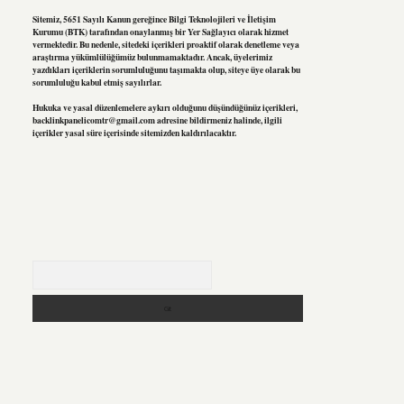
Sitemiz, 5651 Sayılı Kanun gereğince Bilgi Teknolojileri ve İletişim
Kurumu (BTK) tarafından onaylanmış bir Yer Sağlayıcı olarak hizmet
vermektedir. Bu nedenle, sitedeki içerikleri proaktif olarak denetleme veya
araştırma yükümlülüğümüz bulunmamaktadır. Ancak, üyelerimiz
yazdıkları içeriklerin sorumluluğunu taşımakta olup, siteye üye olarak bu
sorumluluğu kabul etmiş sayılırlar.
Hukuka ve yasal düzenlemelere aykırı olduğunu düşündüğünüz içerikleri,
backlinkpanelicomtr@gmail.com
adresine bildirmeniz halinde, ilgili
içerikler yasal süre içerisinde sitemizden kaldırılacaktır.
Arama