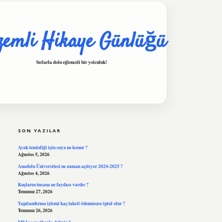
zemli Hikaye Günlüğü
Sırlarla dolu eğlenceli bir yolculuk!
SIDEBAR
hiltonbet
https://www.tulip
SON YAZILAR
Ayak temizliği için suya ne konur ?
Ağustos 5, 2026
Anadolu Üniversitesi ne zaman açılıyor 2024-2025 ?
Ağustos 4, 2026
Kuşların insana ne faydası vardır ?
Temmuz 27, 2026
Yapılandırma işlemi kaç taksit ödenmezse iptal olur ?
Temmuz 26, 2026
M8 kaç matkapla delinir ?