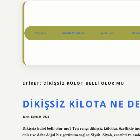
Anasayfa
Gizlilik Politikası
Yasal Uyarı
Hakkım
ETIKET:
DIKIŞSIZ KÜLOT BELLI OLUR MU
DIKIŞSIZ KILOTA NE D
Tarih: Eylül 25, 2024
Dikişsiz külot belli olur mu? Ten rengi dikişsiz külotlar, özellikle inc
önler ve daha doğal bir görünüm sağlar. Siyah: Siyah, zarafeti ve asal