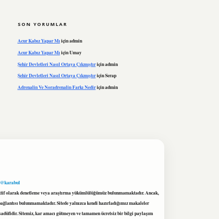
SON YORUMLAR
Acur Kabız Yapar Mı
için
admin
Acur Kabız Yapar Mı
için
Umay
Şehir Devletleri Nasıl Ortaya Çıkmıştır
için
admin
Şehir Devletleri Nasıl Ortaya Çıkmıştır
için
Serap
Adrenalin Ve Noradrenalin Farkı Nedir
için
admin
 @karabul
proaktif olarak denetleme veya araştırma yükümlülüğümüz bulunmamaktadır. Ancak,
r bağlantısı bulunmamaktadır. Sitede yalnızca kendi hazırladığımız makaleler
sadüfidir. Sitemiz, kar amacı gütmeyen ve tamamen ücretsiz bir bilgi paylaşım