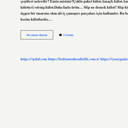
çeşitleri nelerdir? Emin misiniz?Çoklu paket külot.Amaçlı külot.An
külotu.G-string külot.Daha fazla ürün… Slip ne demek külot? Slip kül
üçgen bir tasarımı olan alt iç çamaşırı parçaları için kullanılır. Bu 
kesim külotlardır.…
Dikişsiz
Devamını okuyun
6 Yorum
Kilota
Ne
Denir
https://oydaf.com
https://kultasmuhendislik.com.tr
https://iyaorgani