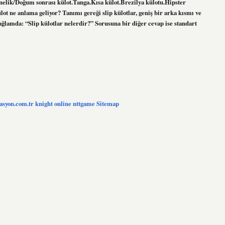
nelik/Doğum sonrası külot.Tanga.Kısa külot.Brezilya külotu.Hipster
ot ne anlama geliyor? Tanımı gereği slip külotlar, geniş bir arka kısmı ve
bağlamda: “Slip külotlar nelerdir?” Sorusuna bir diğer cevap ise standart
zasyon.com.tr
knight online
nttgame
Sitemap