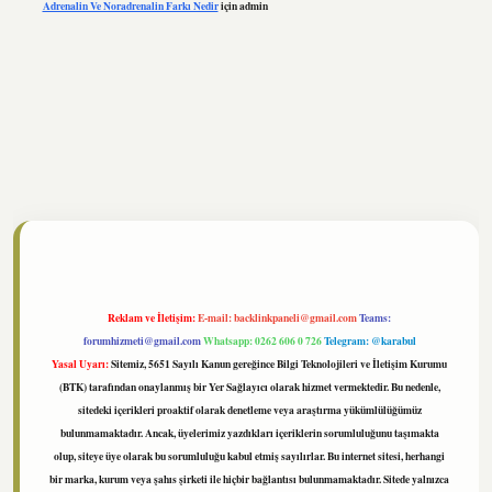
Adrenalin Ve Noradrenalin Farkı Nedir
için
admin
/www.tulipbet.online/
Reklam ve İletişim:
E-mail:
backlinkpaneli@gmail.com
Teams:
forumhizmeti@gmail.com
Whatsapp: 0262 606 0 726
Telegram: @karabul
Yasal Uyarı:
Sitemiz, 5651 Sayılı Kanun gereğince Bilgi Teknolojileri ve İletişim Kurumu
(BTK) tarafından onaylanmış bir Yer Sağlayıcı olarak hizmet vermektedir. Bu nedenle,
sitedeki içerikleri proaktif olarak denetleme veya araştırma yükümlülüğümüz
bulunmamaktadır. Ancak, üyelerimiz yazdıkları içeriklerin sorumluluğunu taşımakta
olup, siteye üye olarak bu sorumluluğu kabul etmiş sayılırlar. Bu internet sitesi, herhangi
bir marka, kurum veya şahıs şirketi ile hiçbir bağlantısı bulunmamaktadır. Sitede yalnızca