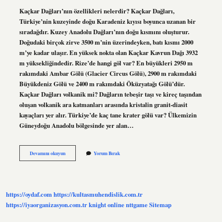
Kaçkar Dağları’nın özellikleri nelerdir? Kaçkar Dağları,
Türkiye’nin kuzeyinde doğu Karadeniz kıyısı boyunca uzanan bir
sıradağdır. Kuzey Anadolu Dağları’nın doğu kısmını oluşturur.
Doğudaki birçok zirve 3500 m’nin üzerindeyken, batı kısmı 2000
m’ye kadar ulaşır. En yüksek nokta olan Kaçkar Kavrun Dağı 3932
m yüksekliğindedir. Rize’de hangi göl var? En büyükleri 2950 m
rakımdaki Ambar Gölü (Glacier Circus Gölü), 2900 m rakımdaki
Büyükdeniz Gölü ve 2400 m rakımdaki Öküzyatağı Gölü’dür.
Kaçkar Dağları volkanik mi? Dağların tebeşir taşı ve kireç taşından
oluşan volkanik ara katmanları arasında kristalin granit-diasit
kayaçları yer alır. Türkiye’de kaç tane krater gölü var? Ülkemizin
Güneydoğu Anadolu bölgesinde yer alan…
Kaçkar
Devamını okuyun
Yorum Bırak
Dağlarında
Krater
Gölü
Var
Mı
https://oydaf.com
https://kultasmuhendislik.com.tr
https://iyaorganizasyon.com.tr
knight online
nttgame
Sitemap