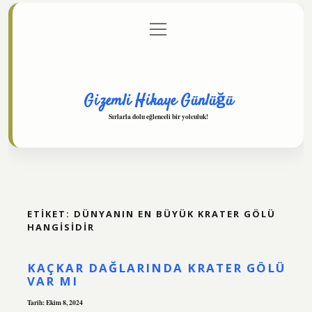
menüyü
Anasayfa
Gizlilik Politikası
Yasal Uyarı
aç
Hakkımızda
Gizemli Hikaye Günlüğü
Sırlarla dolu eğlenceli bir yolculuk!
ETIKET:
DÜNYANIN EN BÜYÜK KRATER GÖLÜ
HANGISIDIR
KAÇKAR DAĞLARINDA KRATER GÖLÜ
VAR MI
Tarih: Ekim 8, 2024