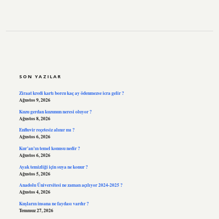
SIDEBAR
SON YAZILAR
Ziraat kredi kartı borcu kaç ay ödenmezse icra gelir ?
Ağustos 9, 2026
Kuzu gerdan kuzunun neresi oluyor ?
Ağustos 8, 2026
Enfluvir reçetesiz alınır mı ?
Ağustos 6, 2026
Kur’an’ın temel konusu nedir ?
Ağustos 6, 2026
Ayak temizliği için suya ne konur ?
Ağustos 5, 2026
Anadolu Üniversitesi ne zaman açılıyor 2024-2025 ?
Ağustos 4, 2026
Kuşların insana ne faydası vardır ?
Temmuz 27, 2026