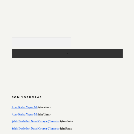
Arama
SON YORUMLAR
Acur Kabız Yapar Mı
için
admin
Acur Kabız Yapar Mı
için
Umay
Şehir Devletleri Nasıl Ortaya Çıkmıştır
için
admin
Şehir Devletleri Nasıl Ortaya Çıkmıştır
için
Serap