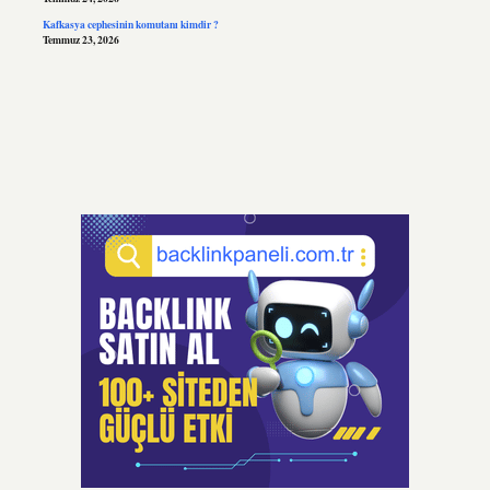
Kafkasya cephesinin komutanı kimdir ?
Temmuz 23, 2026