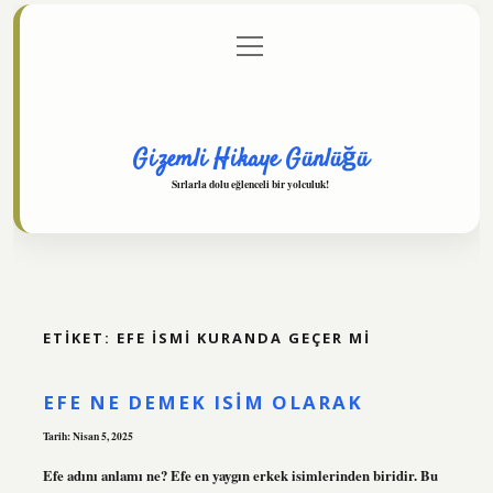
menüyü
Anasayfa
Gizlilik Politikası
Yasal Uyarı
aç
Hakkımızda
Gizemli Hikaye Günlüğü
Sırlarla dolu eğlenceli bir yolculuk!
ETIKET:
EFE ISMI KURANDA GEÇER MI
EFE NE DEMEK ISIM OLARAK
Tarih: Nisan 5, 2025
Efe adını anlamı ne? Efe en yaygın erkek isimlerinden biridir. Bu