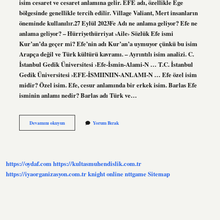
isim cesaret ve cesaret anlamına gelir. EFE adı, özellikle Ege
bölgesinde genellikle tercih edilir. Village Valiant, Mert insanların
öneminde kullanılır.27 Eylül 2023Fe Adı ne anlama geliyor? Efe ne
anlama geliyor? – Hürriyethürriyat ›Aile› Sözlük Efe ismi
Kur’an’da geçer mi? Efe’nin adı Kur’an’a uymuyor çünkü bu isim
Arapça değil ve Türk kültürü kavramı. – Ayrıntılı isim analizi. C.
İstanbul Gedik Üniversitesi ›Efe-İsmin-Alami-N … T.C. İstanbul
Gedik Üniversitesi ›EFE-İSMIINIIN-ANLAMI-N … Efe özel isim
midir? Özel isim. Efe, cesur anlamında bir erkek isim. Barlas Efe
isminin anlamı nedir? Barlas adı Türk ve…
Efe
Devamını okuyun
Yorum Bırak
Ne
Demek
Isim
Olarak
https://oydaf.com
https://kultasmuhendislik.com.tr
https://iyaorganizasyon.com.tr
knight online
nttgame
Sitemap