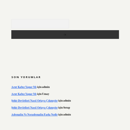
Arama
SON YORUMLAR
Acur Kabız Yapar Mı
için
admin
Acur Kabız Yapar Mı
için
Umay
Şehir Devletleri Nasıl Ortaya Çıkmıştır
için
admin
Şehir Devletleri Nasıl Ortaya Çıkmıştır
için
Serap
Adrenalin Ve Noradrenalin Farkı Nedir
için
admin