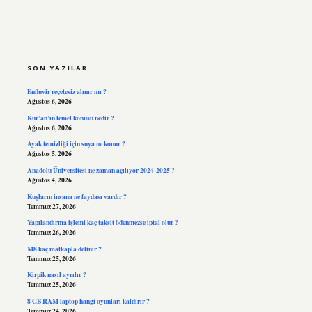
SIDEBAR
SON YAZILAR
Enfluvir reçetesiz alınır mı ?
Ağustos 6, 2026
Kur’an’ın temel konusu nedir ?
Ağustos 6, 2026
Ayak temizliği için suya ne konur ?
Ağustos 5, 2026
Anadolu Üniversitesi ne zaman açılıyor 2024-2025 ?
Ağustos 4, 2026
Kuşların insana ne faydası vardır ?
Temmuz 27, 2026
Yapılandırma işlemi kaç taksit ödenmezse iptal olur ?
Temmuz 26, 2026
M8 kaç matkapla delinir ?
Temmuz 25, 2026
Kirpik nasıl ayrılır ?
Temmuz 25, 2026
8 GB RAM laptop hangi oyunları kaldırır ?
Temmuz 24, 2026