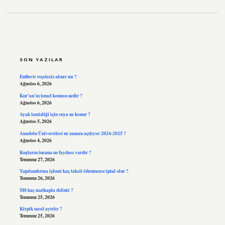
SIDEBAR
SON YAZILAR
Enfluvir reçetesiz alınır mı ?
Ağustos 6, 2026
Kur’an’ın temel konusu nedir ?
Ağustos 6, 2026
Ayak temizliği için suya ne konur ?
Ağustos 5, 2026
Anadolu Üniversitesi ne zaman açılıyor 2024-2025 ?
Ağustos 4, 2026
Kuşların insana ne faydası vardır ?
Temmuz 27, 2026
Yapılandırma işlemi kaç taksit ödenmezse iptal olur ?
Temmuz 26, 2026
M8 kaç matkapla delinir ?
Temmuz 25, 2026
Kirpik nasıl ayrılır ?
Temmuz 25, 2026