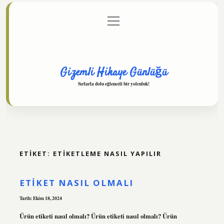
menüyü
Anasayfa
Gizlilik Politikası
Yasal Uyarı
aç
Hakkımızda
Gizemli Hikaye Günlüğü
Sırlarla dolu eğlenceli bir yolculuk!
ETIKET:
ETIKETLEME NASIL YAPILIR
ETIKET NASIL OLMALI
Tarih: Ekim 18, 2024
Ürün etiketi nasıl olmalı? Ürün etiketi nasıl olmalı? Ürün