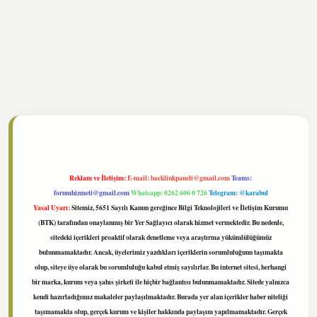
://www.tulipbet.online/
Reklam ve İletişim:
E-mail:
backlinkpaneli@gmail.com
Teams:
forumhizmeti@gmail.com
Whatsapp: 0262 606 0 726
Telegram: @karabul
Yasal Uyarı:
Sitemiz, 5651 Sayılı Kanun gereğince Bilgi Teknolojileri ve İletişim Kurumu
(BTK) tarafından onaylanmış bir Yer Sağlayıcı olarak hizmet vermektedir. Bu nedenle,
sitedeki içerikleri proaktif olarak denetleme veya araştırma yükümlülüğümüz
bulunmamaktadır. Ancak, üyelerimiz yazdıkları içeriklerin sorumluluğunu taşımakta
olup, siteye üye olarak bu sorumluluğu kabul etmiş sayılırlar. Bu internet sitesi, herhangi
bir marka, kurum veya şahıs şirketi ile hiçbir bağlantısı bulunmamaktadır. Sitede yalnızca
kendi hazırladığımız makaleler paylaşılmaktadır. Burada yer alan içerikler haber niteliği
taşımamakta olup, gerçek kurum ve kişiler hakkında paylaşım yapılmamaktadır. Gerçek