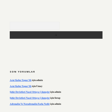
Arama
SON YORUMLAR
Acur Kabız Yapar Mı
için
admin
Acur Kabız Yapar Mı
için
Umay
Şehir Devletleri Nasıl Ortaya Çıkmıştır
için
admin
Şehir Devletleri Nasıl Ortaya Çıkmıştır
için
Serap
Adrenalin Ve Noradrenalin Farkı Nedir
için
admin