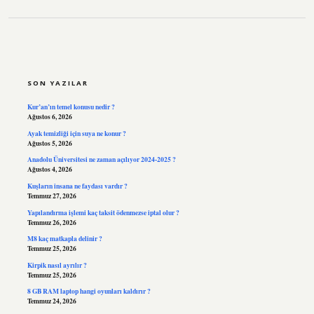
SIDEBAR
SON YAZILAR
Kur’an’ın temel konusu nedir ?
Ağustos 6, 2026
Ayak temizliği için suya ne konur ?
Ağustos 5, 2026
Anadolu Üniversitesi ne zaman açılıyor 2024-2025 ?
Ağustos 4, 2026
Kuşların insana ne faydası vardır ?
Temmuz 27, 2026
Yapılandırma işlemi kaç taksit ödenmezse iptal olur ?
Temmuz 26, 2026
M8 kaç matkapla delinir ?
Temmuz 25, 2026
Kirpik nasıl ayrılır ?
Temmuz 25, 2026
8 GB RAM laptop hangi oyunları kaldırır ?
Temmuz 24, 2026