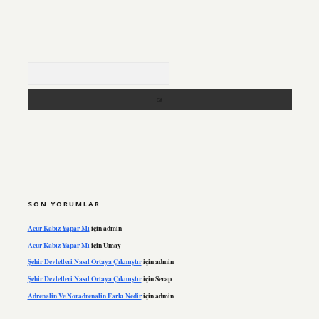
Arama
SON YORUMLAR
Acur Kabız Yapar Mı
için
admin
Acur Kabız Yapar Mı
için
Umay
Şehir Devletleri Nasıl Ortaya Çıkmıştır
için
admin
Şehir Devletleri Nasıl Ortaya Çıkmıştır
için
Serap
Adrenalin Ve Noradrenalin Farkı Nedir
için
admin