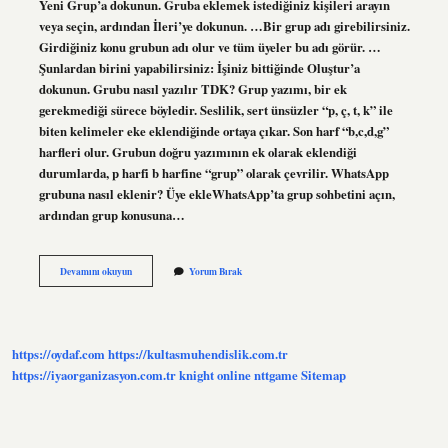
Yeni Grup’a dokunun. Gruba eklemek istediğiniz kişileri arayın
veya seçin, ardından İleri’ye dokunun. …Bir grup adı girebilirsiniz.
Girdiğiniz konu grubun adı olur ve tüm üyeler bu adı görür. …
Şunlardan birini yapabilirsiniz: İşiniz bittiğinde Oluştur’a
dokunun. Grubu nasıl yazılır TDK? Grup yazımı, bir ek
gerekmediği sürece böyledir. Seslilik, sert ünsüzler “p, ç, t, k” ile
biten kelimeler eke eklendiğinde ortaya çıkar. Son harf “b,c,d,g”
harfleri olur. Grubun doğru yazımının ek olarak eklendiği
durumlarda, p harfi b harfine “grup” olarak çevrilir. WhatsApp
grubuna nasıl eklenir? Üye ekleWhatsApp’ta grup sohbetini açın,
ardından grup konusuna…
Whatsapp
Devamını okuyun
Yorum Bırak
Grubu
Nasıl
Yazılır
https://oydaf.com
https://kultasmuhendislik.com.tr
https://iyaorganizasyon.com.tr
knight online
nttgame
Sitemap