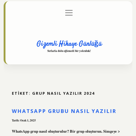
menüyü
Anasayfa
Gizlilik Politikası
Yasal Uyarı
aç
Hakkımızda
Gizemli Hikaye Günlüğü
Sırlarla dolu eğlenceli bir yolculuk!
ETIKET:
GRUP NASIL YAZILIR 2024
WHATSAPP GRUBU NASIL YAZILIR
Tarih: Ocak 1, 2025
WhatsApp grup nasıl oluşturulur? Bir grup oluşturun. Simgeye >