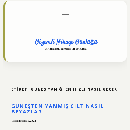
menüyü
Anasayfa
Gizlilik Politikası
Yasal Uyarı
aç
Hakkımızda
Gizemli Hikaye Günlüğü
Sırlarla dolu eğlenceli bir yolculuk!
ETIKET:
GÜNEŞ YANIĞI EN HIZLI NASIL GEÇER
GÜNEŞTEN YANMIŞ CILT NASIL
BEYAZLAR
Tarih: Ekim 11, 2024