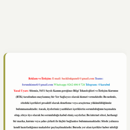
//www.tulipbet.online/
Reklam ve İletişim:
E-mail:
backlinkpaneli@gmail.com
Teams:
forumhizmeti@gmail.com
Whatsapp: 0262 606 0 726
Telegram: @karabul
Yasal Uyarı:
Sitemiz, 5651 Sayılı Kanun gereğince Bilgi Teknolojileri ve İletişim Kurumu
(BTK) tarafından onaylanmış bir Yer Sağlayıcı olarak hizmet vermektedir. Bu nedenle,
sitedeki içerikleri proaktif olarak denetleme veya araştırma yükümlülüğümüz
bulunmamaktadır. Ancak, üyelerimiz yazdıkları içeriklerin sorumluluğunu taşımakta
olup, siteye üye olarak bu sorumluluğu kabul etmiş sayılırlar. Bu internet sitesi, herhangi
bir marka, kurum veya şahıs şirketi ile hiçbir bağlantısı bulunmamaktadır. Sitede yalnızca
kendi hazırladığımız makaleler paylaşılmaktadır. Burada yer alan içerikler haber niteliği