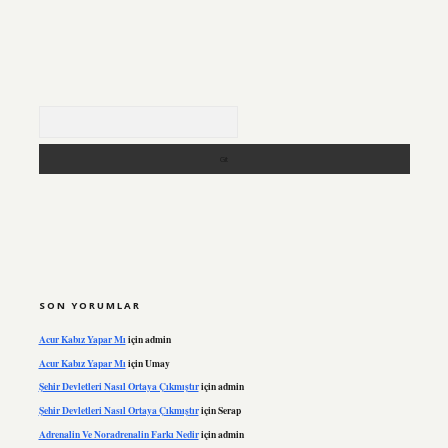
Arama
SON YORUMLAR
Acur Kabız Yapar Mı
için
admin
Acur Kabız Yapar Mı
için
Umay
Şehir Devletleri Nasıl Ortaya Çıkmıştır
için
admin
Şehir Devletleri Nasıl Ortaya Çıkmıştır
için
Serap
Adrenalin Ve Noradrenalin Farkı Nedir
için
admin