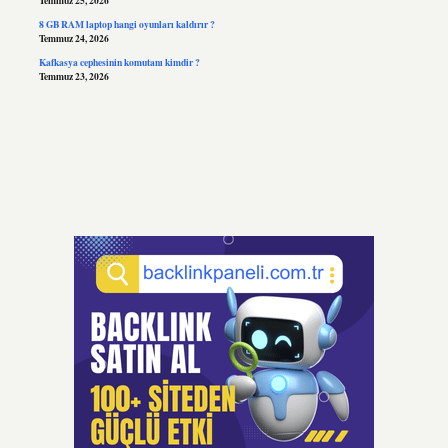
Temmuz 25, 2026
8 GB RAM laptop hangi oyunları kaldırır ?
Temmuz 24, 2026
Kafkasya cephesinin komutanı kimdir ?
Temmuz 23, 2026