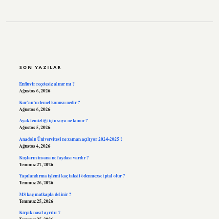
SIDEBAR
SON YAZILAR
Enfluvir reçetesiz alınır mı ?
Ağustos 6, 2026
Kur’an’ın temel konusu nedir ?
Ağustos 6, 2026
Ayak temizliği için suya ne konur ?
Ağustos 5, 2026
Anadolu Üniversitesi ne zaman açılıyor 2024-2025 ?
Ağustos 4, 2026
Kuşların insana ne faydası vardır ?
Temmuz 27, 2026
Yapılandırma işlemi kaç taksit ödenmezse iptal olur ?
Temmuz 26, 2026
M8 kaç matkapla delinir ?
Temmuz 25, 2026
Kirpik nasıl ayrılır ?