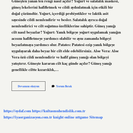
Güneşten yanan ten rengi nasıl açılır? Yoğurt ve salatalık maskesi,
güneş lekelerini hafifletmek ve cildi aydınlatmak için etkili bir
doğal çözümdür. Yoğurt, içerdiği probiyotikler ve laktik asit
sayesinde cildi nemlendirir ve besler. Salatalık ayrıca doğal
nemlendirici ve cilt soğutma özelliklerine sahiptir. Güneş yanığı
cilt nasıl beyazlar? Yoğurt: Yanık bölgeye yoğurt uygulamak yanığın
acısını hafifletmeye yardımcı olabilir ve aynı zamanda bölgeyi
beyazlatmaya yardımcı olur. Patates: Patatesi ezip yanık bölgeye
uygulayarak daha beyaz bir cilt elde edebilirsiniz. Aloe Vera: Aloe
Vera özü cildi nemlendirir ve hafif güneş yanığı olan bölgeyi
yatıştırır. Güneşte kararan cilt kaç günde açılır? Güneş yanığı
genellikle ciltte kızarıklık,…
Güneşten
Devamını okuyun
Yorum Bırak
Yanmış
Cilt
Nasıl
Beyazlar
https://oydaf.com
https://kultasmuhendislik.com.tr
https://iyaorganizasyon.com.tr
knight online
nttgame
Sitemap