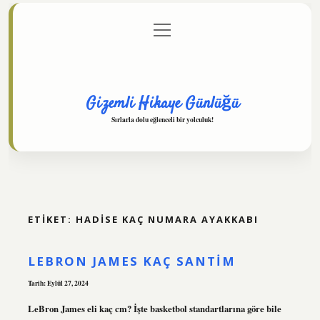
menüyü
Anasayfa
Gizlilik Politikası
Yasal Uyarı
aç
Hakkımızda
Gizemli Hikaye Günlüğü
Sırlarla dolu eğlenceli bir yolculuk!
ETIKET:
HADISE KAÇ NUMARA AYAKKABI
LEBRON JAMES KAÇ SANTIM
Tarih: Eylül 27, 2024
LeBron James eli kaç cm? İşte basketbol standartlarına göre bile