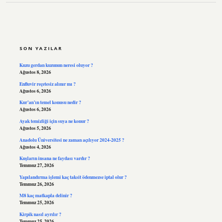
SIDEBAR
SON YAZILAR
Kuzu gerdan kuzunun neresi oluyor ?
Ağustos 8, 2026
Enfluvir reçetesiz alınır mı ?
Ağustos 6, 2026
Kur’an’ın temel konusu nedir ?
Ağustos 6, 2026
Ayak temizliği için suya ne konur ?
Ağustos 5, 2026
Anadolu Üniversitesi ne zaman açılıyor 2024-2025 ?
Ağustos 4, 2026
Kuşların insana ne faydası vardır ?
Temmuz 27, 2026
Yapılandırma işlemi kaç taksit ödenmezse iptal olur ?
Temmuz 26, 2026
M8 kaç matkapla delinir ?
Temmuz 25, 2026
Kirpik nasıl ayrılır ?
Temmuz 25, 2026