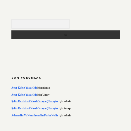
Arama
SON YORUMLAR
Acur Kabız Yapar Mı
için
admin
Acur Kabız Yapar Mı
için
Umay
Şehir Devletleri Nasıl Ortaya Çıkmıştır
için
admin
Şehir Devletleri Nasıl Ortaya Çıkmıştır
için
Serap
Adrenalin Ve Noradrenalin Farkı Nedir
için
admin