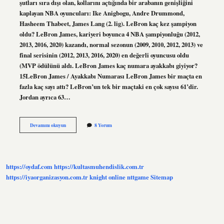
şutları sıra dışı olan, kollarını açtığında bir arabanın genişliğini
kaplayan NBA oyuncuları: Ike Anigbogu, Andre Drummond,
Hasheem Thabeet, James Lang (2. lig). LeBron kaç kez şampiyon
oldu? LeBron James, kariyeri boyunca 4 NBA şampiyonluğu (2012,
2013, 2016, 2020) kazandı, normal sezonun (2009, 2010, 2012, 2013) ve
final serisinin (2012, 2013, 2016, 2020) en değerli oyuncusu oldu
(MVP ödülünü aldı. LeBron James kaç numara ayakkabı giyiyor?
15LeBron James / Ayakkabı Numarası LeBron James bir maçta en
fazla kaç sayı attı? LeBron’un tek bir maçtaki en çok sayısı 61’dir.
Jordan ayrıca 63…
Lebron
Devamını okuyun
8 Yorum
James
Kaç
Santim
https://oydaf.com
https://kultasmuhendislik.com.tr
https://iyaorganizasyon.com.tr
knight online
nttgame
Sitemap