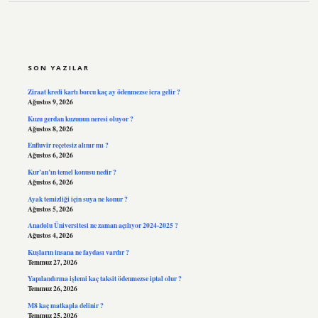
SIDEBAR
SON YAZILAR
Ziraat kredi kartı borcu kaç ay ödenmezse icra gelir ?
Ağustos 9, 2026
Kuzu gerdan kuzunun neresi oluyor ?
Ağustos 8, 2026
Enfluvir reçetesiz alınır mı ?
Ağustos 6, 2026
Kur’an’ın temel konusu nedir ?
Ağustos 6, 2026
Ayak temizliği için suya ne konur ?
Ağustos 5, 2026
Anadolu Üniversitesi ne zaman açılıyor 2024-2025 ?
Ağustos 4, 2026
Kuşların insana ne faydası vardır ?
Temmuz 27, 2026
Yapılandırma işlemi kaç taksit ödenmezse iptal olur ?
Temmuz 26, 2026
M8 kaç matkapla delinir ?
Temmuz 25, 2026