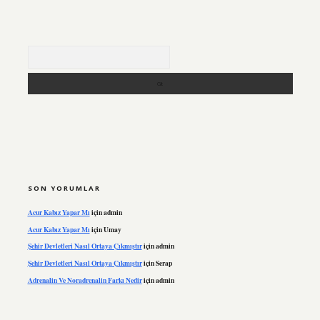
Arama
SON YORUMLAR
Acur Kabız Yapar Mı
için
admin
Acur Kabız Yapar Mı
için
Umay
Şehir Devletleri Nasıl Ortaya Çıkmıştır
için
admin
Şehir Devletleri Nasıl Ortaya Çıkmıştır
için
Serap
Adrenalin Ve Noradrenalin Farkı Nedir
için
admin