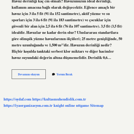
Havuz derinliği kaç cm olmalı? Havuzunuzun ideal derinliği,
kullanım amacına bağlı olarak değişecektir. Eğlence amaçlı bir
havuz için 3 ila 5 fit (91 ila 152 santimetre), aktif yüzme ve su
sporları için 3 ila 6 fit (91 ila 183 santimetre) ve çocuklar için
güvenli bir alan için 2,5 ila 6 fit (76 ila 107 santimetre). 3,5 fit (3,5 fit)
idealdir. Havuzlar ne kadar derin olur? Uluslararası standartlara
göre olimpik yüzme havuzlarının ölçüleri; 25 metre genişliğinde, 50
metre uzunluğunda ve 1,500 m²’dir. Havuzun derinliği nedir?
Hiçbir koşulda tanktaki serbest klor miktarı ve diğer hacimler
havuz suyundaki değerin altına düşmemelidir. Derinlik 0,6…
Havuzların
Devamını okuyun
Yorum Bırak
Derinliği
Kaç
Metredir
https://oydaf.com
https://kultasmuhendislik.com.tr
https://iyaorganizasyon.com.tr
knight online
nttgame
Sitemap