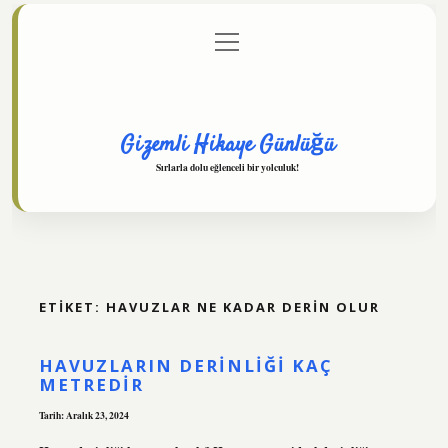
menüyü
Anasayfa
Gizlilik Politikası
Yasal Uyarı
aç
Hakkımızda
Gizemli Hikaye Günlüğü
Sırlarla dolu eğlenceli bir yolculuk!
ETIKET:
HAVUZLAR NE KADAR DERIN OLUR
HAVUZLARIN DERINLIĞI KAÇ
METREDIR
Tarih: Aralık 23, 2024