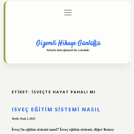
menüyü
Anasayfa
Gizlilik Politikası
Yasal Uyarı
aç
Hakkımızda
Gizemli Hikaye Günlüğü
Sırlarla dolu eğlenceli bir yolculuk!
ETIKET:
İSVEÇTE HAYAT PAHALI MI
ISVEÇ EĞITIM SISTEMI NASIL
Tarih: Ocak 3, 2025
İsveç’in eğitim sistemi nasıl? İsveç eğitim sistemi, diğer Kuzey