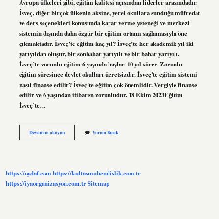
Avrupa ülkeleri gibi, eğitim kalitesi açısından liderler arasındadır.
İsveç, diğer birçok ülkenin aksine, yerel okullara sunduğu müfredat
ve ders seçenekleri konusunda karar verme yeteneği ve merkezi
sistemin dışında daha özgür bir eğitim ortamı sağlamasıyla öne
çıkmaktadır. İsveç’te eğitim kaç yıl? İsveç’te her akademik yıl iki
yarıyıldan oluşur, bir sonbahar yarıyılı ve bir bahar yarıyılı.
İsveç’te zorunlu eğitim 6 yaşında başlar. 10 yıl sürer. Zorunlu
eğitim süresince devlet okulları ücretsizdir. İsveç’te eğitim sistemi
nasıl finanse edilir? İsveç’te eğitim çok önemlidir. Vergiyle finanse
edilir ve 6 yaşından itibaren zorunludur. 18 Ekim 2023Eğitim
İsveç’te…
Isveç
Devamını okuyun
Yorum Bırak
Eğitim
Sistemi
Nasıl
https://oydaf.com
https://kultasmuhendislik.com.tr
https://iyaorganizasyon.com.tr
Sitemap