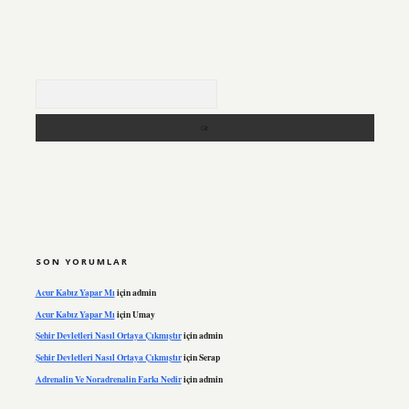
Arama
SON YORUMLAR
Acur Kabız Yapar Mı
için
admin
Acur Kabız Yapar Mı
için
Umay
Şehir Devletleri Nasıl Ortaya Çıkmıştır
için
admin
Şehir Devletleri Nasıl Ortaya Çıkmıştır
için
Serap
Adrenalin Ve Noradrenalin Farkı Nedir
için
admin