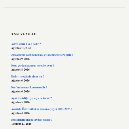
SIDEBAR
SON YAZILAR
Adres satırı 1 ve 2 nedir ?
Ağustos 10, 2026
Ziraat kredi kartı borcu kaç ay ödenmezse icra gelir ?
Ağustos 9, 2026
Kuzu gerdan kuzunun neresi oluyor ?
Ağustos 8, 2026
Enfluvir reçetesiz alınır mı ?
Ağustos 6, 2026
Kur’an’ın temel konusu nedir ?
Ağustos 6, 2026
Ayak temizliği için suya ne konur ?
Ağustos 5, 2026
Anadolu Üniversitesi ne zaman açılıyor 2024-2025 ?
Ağustos 4, 2026
Kuşların insana ne faydası vardır ?
Temmuz 27, 2026