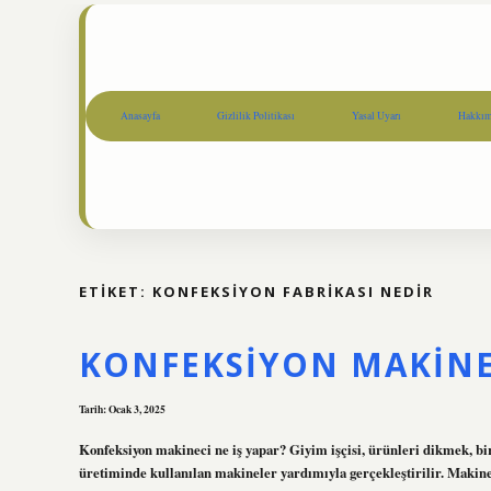
Anasayfa
Gizlilik Politikası
Yasal Uyarı
Hakkım
ETIKET:
KONFEKSIYON FABRIKASI NEDIR
KONFEKSIYON MAKINE
Tarih: Ocak 3, 2025
Konfeksiyon makineci ne iş yapar? Giyim işçisi, ürünleri dikmek, bi
üretiminde kullanılan makineler yardımıyla gerçekleştirilir. Makine