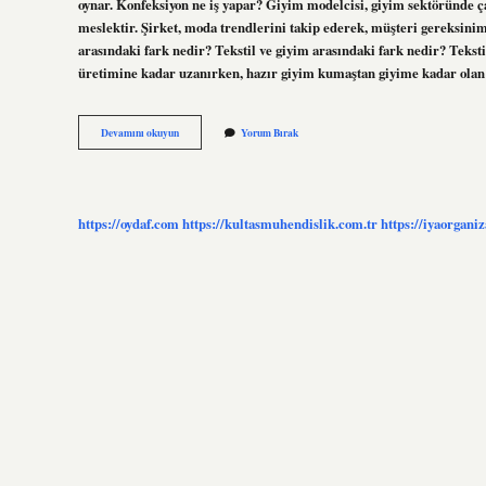
oynar. Konfeksiyon ne iş yapar? Giyim modelcisi, giyim sektöründe ça
meslektir. Şirket, moda trendlerini takip ederek, müşteri gereksiniml
arasındaki fark nedir? Tekstil ve giyim arasındaki fark nedir? Tekstil
üretimine kadar uzanırken, hazır giyim kumaştan giyime kadar ola
Konfeksiyon
Devamını okuyun
Yorum Bırak
Makineci
Ne
Demek
https://oydaf.com
https://kultasmuhendislik.com.tr
https://iyaorgani