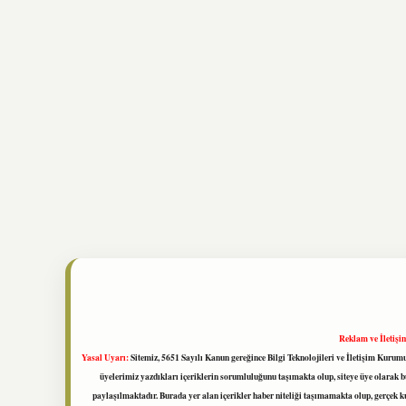
Reklam ve İletişi
Yasal Uyarı:
Sitemiz, 5651 Sayılı Kanun gereğince Bilgi Teknolojileri ve İletişim Kuru
üyelerimiz yazdıkları içeriklerin sorumluluğunu taşımakta olup, siteye üye olarak bu
paylaşılmaktadır. Burada yer alan içerikler haber niteliği taşımamakta olup, gerçek 