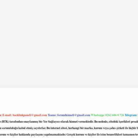
m:
E-mail:
backlinkpaneli@gmail.com
Teams:
forumhizmeti@gmail.com
Whatsapp: 0262 606 0 726
Telegram:
mu (BTK) tarafından onaylanmış bir Yer Sağlayıcı olarak hizmet vermektedir. Bu nedenle, sitedeki içerikleri 
 sorumluluğu kabul etmiş sayılırlar. Bu internet sitesi, herhangi bir marka, kurum veya şahıs şirketi ile hiçbi
kurum ve kişiler hakkında paylaşım yapılmamaktadır. Gerçek kurum ve kişiler ile isim benzerlikleri tamamen te