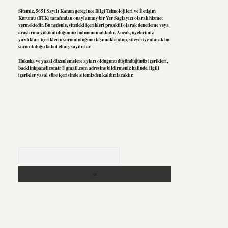
Sitemiz, 5651 Sayılı Kanun gereğince Bilgi Teknolojileri ve İletişim
Kurumu (BTK) tarafından onaylanmış bir Yer Sağlayıcı olarak hizmet
vermektedir. Bu nedenle, sitedeki içerikleri proaktif olarak denetleme veya
araştırma yükümlülüğümüz bulunmamaktadır. Ancak, üyelerimiz
yazdıkları içeriklerin sorumluluğunu taşımakta olup, siteye üye olarak bu
sorumluluğu kabul etmiş sayılırlar.
Hukuka ve yasal düzenlemelere aykırı olduğunu düşündüğünüz içerikleri,
backlinkpanelicomtr@gmail.com
adresine bildirmeniz halinde, ilgili
içerikler yasal süre içerisinde sitemizden kaldırılacaktır.
Arama