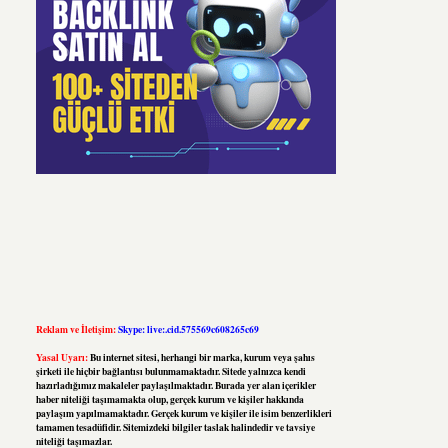
Reklam ve İletişim:
Skype: live:.cid.575569c608265c69
Yasal Uyarı:
Bu internet sitesi, herhangi bir marka, kurum veya şahıs
şirketi ile hiçbir bağlantısı bulunmamaktadır. Sitede yalnızca kendi
hazırladığımız makaleler paylaşılmaktadır. Burada yer alan içerikler
haber niteliği taşımamakta olup, gerçek kurum ve kişiler hakkında
paylaşım yapılmamaktadır. Gerçek kurum ve kişiler ile isim benzerlikleri
tamamen tesadüfidir. Sitemizdeki bilgiler taslak halindedir ve tavsiye
niteliği taşımazlar.