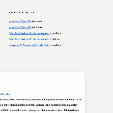
SON YORUMLAR
Acur Kabız Yapar Mı
için
admin
Acur Kabız Yapar Mı
için
Umay
Şehir Devletleri Nasıl Ortaya Çıkmıştır
için
admin
Şehir Devletleri Nasıl Ortaya Çıkmıştır
için
Serap
Adrenalin Ve Noradrenalin Farkı Nedir
için
admin
 @karabul
proaktif olarak denetleme veya araştırma yükümlülüğümüz bulunmamaktadır. Ancak,
r bağlantısı bulunmamaktadır. Sitede yalnızca kendi hazırladığımız makaleler
sadüfidir. Sitemiz, kar amacı gütmeyen ve tamamen ücretsiz bir bilgi paylaşım