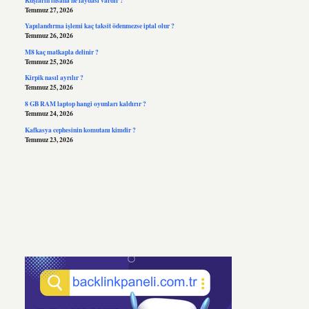
Temmuz 27, 2026
Yapılandırma işlemi kaç taksit ödenmezse iptal olur ?
Temmuz 26, 2026
M8 kaç matkapla delinir ?
Temmuz 25, 2026
Kirpik nasıl ayrılır ?
Temmuz 25, 2026
8 GB RAM laptop hangi oyunları kaldırır ?
Temmuz 24, 2026
Kafkasya cephesinin komutanı kimdir ?
Temmuz 23, 2026