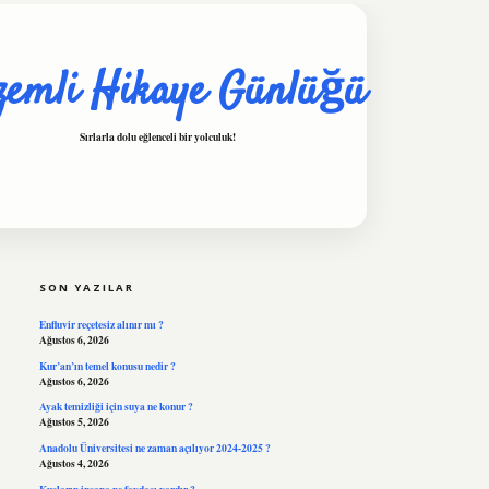
zemli Hikaye Günlüğü
Sırlarla dolu eğlenceli bir yolculuk!
SIDEBAR
hiltonbet
https://www.tuli
SON YAZILAR
Enfluvir reçetesiz alınır mı ?
Ağustos 6, 2026
Kur’an’ın temel konusu nedir ?
Ağustos 6, 2026
Ayak temizliği için suya ne konur ?
Ağustos 5, 2026
Anadolu Üniversitesi ne zaman açılıyor 2024-2025 ?
Ağustos 4, 2026
Kuşların insana ne faydası vardır ?