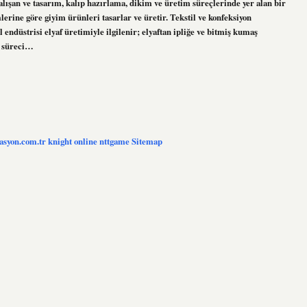
lışan ve tasarım, kalıp hazırlama, dikim ve üretim süreçlerinde yer alan bir
erine göre giyim ürünleri tasarlar ve üretir. Tekstil ve konfeksiyon
 endüstrisi elyaf üretimiyle ilgilenir; elyaftan ipliğe ve bitmiş kumaş
n süreci…
zasyon.com.tr
knight online
nttgame
Sitemap