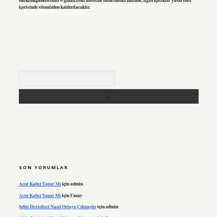
backlinkpanelicomtr@gmail.com
adresine bildirmeniz halinde, ilgili içerikler yasal süre
içerisinde sitemizden kaldırılacaktır.
Arama
SON YORUMLAR
Acur Kabız Yapar Mı
için
admin
Acur Kabız Yapar Mı
için
Umay
Şehir Devletleri Nasıl Ortaya Çıkmıştır
için
admin