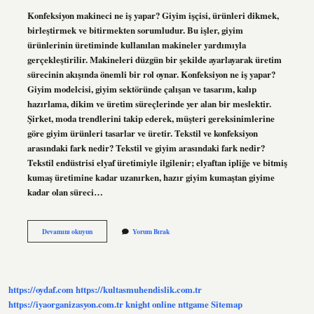
Konfeksiyon makineci ne iş yapar? Giyim işçisi, ürünleri dikmek,
birleştirmek ve bitirmekten sorumludur. Bu işler, giyim
ürünlerinin üretiminde kullanılan makineler yardımıyla
gerçekleştirilir. Makineleri düzgün bir şekilde ayarlayarak üretim
sürecinin akışında önemli bir rol oynar. Konfeksiyon ne iş yapar?
Giyim modelcisi, giyim sektöründe çalışan ve tasarım, kalıp
hazırlama, dikim ve üretim süreçlerinde yer alan bir meslektir.
Şirket, moda trendlerini takip ederek, müşteri gereksinimlerine
göre giyim ürünleri tasarlar ve üretir. Tekstil ve konfeksiyon
arasındaki fark nedir? Tekstil ve giyim arasındaki fark nedir?
Tekstil endüstrisi elyaf üretimiyle ilgilenir; elyaftan ipliğe ve bitmiş
kumaş üretimine kadar uzanırken, hazır giyim kumaştan giyime
kadar olan süreci…
Konfeksiyon
Devamını okuyun
Yorum Bırak
Makineci
Ne
Demek
https://oydaf.com
https://kultasmuhendislik.com.tr
https://iyaorganizasyon.com.tr
knight online
nttgame
Sitemap