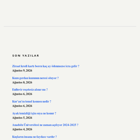
SIDEBAR
SON YAZILAR
Ziraat kredi kartı borcu kaç ay ödenmezse icra gelir ?
Ağustos 9, 2026
Kuzu gerdan kuzunun neresi oluyor ?
Ağustos 8, 2026
Enfluvir reçetesiz alınır mı ?
Ağustos 6, 2026
Kur’an’ın temel konusu nedir ?
Ağustos 6, 2026
Ayak temizliği için suya ne konur ?
Ağustos 5, 2026
Anadolu Üniversitesi ne zaman açılıyor 2024-2025 ?
Ağustos 4, 2026
Kuşların insana ne faydası vardır ?