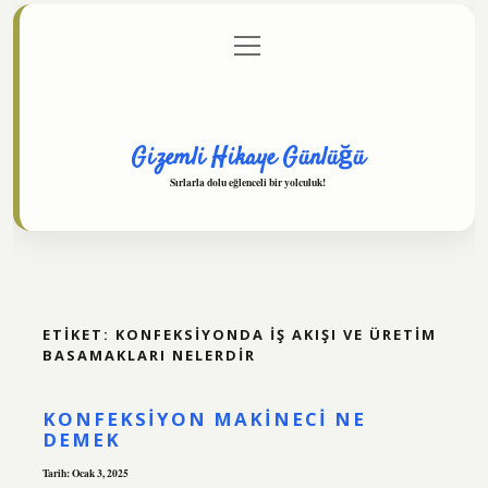
menüyü
Anasayfa
Gizlilik Politikası
Yasal Uyarı
aç
Hakkımızda
Gizemli Hikaye Günlüğü
Sırlarla dolu eğlenceli bir yolculuk!
ETIKET:
KONFEKSIYONDA IŞ AKIŞI VE ÜRETIM
BASAMAKLARI NELERDIR
KONFEKSIYON MAKINECI NE
DEMEK
Tarih: Ocak 3, 2025