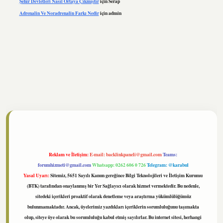
Şehir Devletleri Nasıl Ortaya Çıkmıştır
için
Serap
Adrenalin Ve Noradrenalin Farkı Nedir
için
admin
//www.tulipbet.online/
Reklam ve İletişim:
E-mail:
backlinkpaneli@gmail.com
Teams:
forumhizmeti@gmail.com
Whatsapp: 0262 606 0 726
Telegram: @karabul
Yasal Uyarı:
Sitemiz, 5651 Sayılı Kanun gereğince Bilgi Teknolojileri ve İletişim Kurumu
(BTK) tarafından onaylanmış bir Yer Sağlayıcı olarak hizmet vermektedir. Bu nedenle,
sitedeki içerikleri proaktif olarak denetleme veya araştırma yükümlülüğümüz
bulunmamaktadır. Ancak, üyelerimiz yazdıkları içeriklerin sorumluluğunu taşımakta
olup, siteye üye olarak bu sorumluluğu kabul etmiş sayılırlar. Bu internet sitesi, herhangi