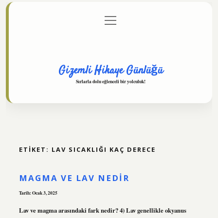
menüyü
Anasayfa
Gizlilik Politikası
Yasal Uyarı
aç
Hakkımızda
Gizemli Hikaye Günlüğü
Sırlarla dolu eğlenceli bir yolculuk!
ETIKET:
LAV SICAKLIĞI KAÇ DERECE
MAGMA VE LAV NEDIR
Tarih: Ocak 3, 2025
Lav ve magma arasındaki fark nedir? 4) Lav genellikle okyanus