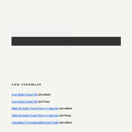
Arama
SON YORUMLAR
Acur Kabız Yapar Mı
için
admin
Acur Kabız Yapar Mı
için
Umay
Şehir Devletleri Nasıl Ortaya Çıkmıştır
için
admin
Şehir Devletleri Nasıl Ortaya Çıkmıştır
için
Serap
Adrenalin Ve Noradrenalin Farkı Nedir
için
admin