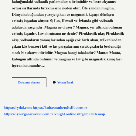
kabuğundaki volkanik patlamaların ürünüdür ve lavın okyanus
ortası sırtlarında birikmesine neden olur. Öte yandan magma,
Dünya kabuğundan yüzeye çıkan ve magmatik kayaya dönüşen
erimiş kayadan oluşur. 5) Lav, Hawaii ve İzlanda gibi volkanik
adalarda yaygındır. Magma ne oluyor? Magma, yer altında bulunan
erimiş kayadır. Lav akıntısına ne denir? Piroklastik akış Piroklastik
akış, volkanların yamaçlarından aşağı çok hızlı akan, volkanlardan
çıkan köz benzeri kül ve lav parçalarının sıcak gazlarla beslendiği
sıcak bir akarsu türüdür. Magma hangi tabakadır? Manto: Manto,
kabuğun altında bulunur ve magma ve lav gibi magmatik kayaçları
içeren katmandır.…
Magma
Devamını okuyun
Yorum Bırak
Ve
Lav
Nedir
https://oydaf.com
https://kultasmuhendislik.com.tr
https://iyaorganizasyon.com.tr
knight online
nttgame
Sitemap