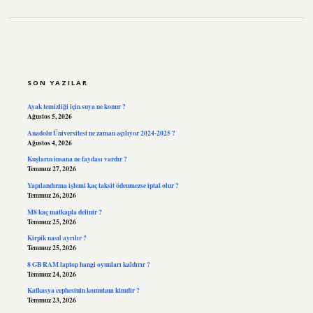
SIDEBAR
SON YAZILAR
Ayak temizliği için suya ne konur ?
Ağustos 5, 2026
Anadolu Üniversitesi ne zaman açılıyor 2024-2025 ?
Ağustos 4, 2026
Kuşların insana ne faydası vardır ?
Temmuz 27, 2026
Yapılandırma işlemi kaç taksit ödenmezse iptal olur ?
Temmuz 26, 2026
M8 kaç matkapla delinir ?
Temmuz 25, 2026
Kirpik nasıl ayrılır ?
Temmuz 25, 2026
8 GB RAM laptop hangi oyunları kaldırır ?
Temmuz 24, 2026
Kafkasya cephesinin komutanı kimdir ?
Temmuz 23, 2026