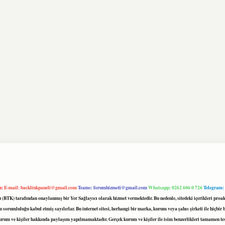
m:
E-mail:
backlinkpaneli@gmail.com
Teams:
forumhizmeti@gmail.com
Whatsapp: 0262 606 0 726
Telegram:
mu (BTK) tarafından onaylanmış bir Yer Sağlayıcı olarak hizmet vermektedir. Bu nedenle, sitedeki içerikleri 
 sorumluluğu kabul etmiş sayılırlar. Bu internet sitesi, herhangi bir marka, kurum veya şahıs şirketi ile hiçbi
kurum ve kişiler hakkında paylaşım yapılmamaktadır. Gerçek kurum ve kişiler ile isim benzerlikleri tamamen te