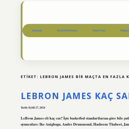
Anasayfa
Gizlilik Politikası
Yasal Uyarı
Hakkım
ETIKET:
LEBRON JAMES BIR MAÇTA EN FAZLA K
LEBRON JAMES KAÇ S
Tarih: Eylül 27, 2024
LeBron James eli kaç cm? İşte basketbol standartlarına göre bile şutl
oyuncuları: Ike Anigbogu, Andre Drummond, Hasheem Thabeet, James