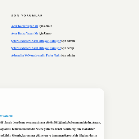
SON YORUMLAR
Acur Kabız Yapar Mı
için
admin
Acur Kabız Yapar Mı
için
Umay
Şehir Devletleri Nasıl Ortaya Çıkmıştır
için
admin
Şehir Devletleri Nasıl Ortaya Çıkmıştır
için
Serap
Adrenalin Ve Noradrenalin Farkı Nedir
için
admin
 @karabul
proaktif olarak denetleme veya araştırma yükümlülüğümüz bulunmamaktadır. Ancak,
r bağlantısı bulunmamaktadır. Sitede yalnızca kendi hazırladığımız makaleler
sadüfidir. Sitemiz, kar amacı gütmeyen ve tamamen ücretsiz bir bilgi paylaşım