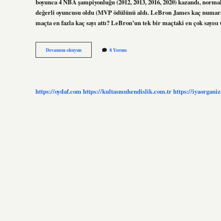
boyunca 4 NBA şampiyonluğu (2012, 2013, 2016, 2020) kazandı, normal se
değerli oyuncusu oldu (MVP ödülünü aldı. LeBron James kaç numar
maçta en fazla kaç sayı attı? LeBron’un tek bir maçtaki en çok sayısı
Lebron
Devamını okuyun
8 Yorum
James
Kaç
Santim
https://oydaf.com
https://kultasmuhendislik.com.tr
https://iyaorgani