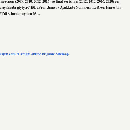
zonun (2009, 2010, 2012, 2013) ve final serisinin (2012, 2013, 2016, 2020) en
a ayakkabı giyiyor? 15LeBron James / Ayakkabı Numarası LeBron James bir
 61’dir. Jordan ayrıca 63…
zasyon.com.tr
knight online
nttgame
Sitemap