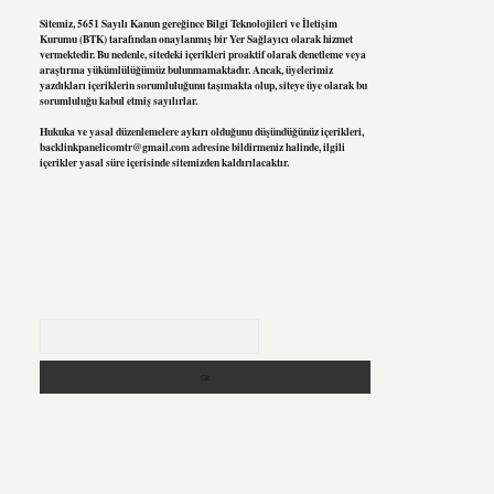
Sitemiz, 5651 Sayılı Kanun gereğince Bilgi Teknolojileri ve İletişim
Kurumu (BTK) tarafından onaylanmış bir Yer Sağlayıcı olarak hizmet
vermektedir. Bu nedenle, sitedeki içerikleri proaktif olarak denetleme veya
araştırma yükümlülüğümüz bulunmamaktadır. Ancak, üyelerimiz
yazdıkları içeriklerin sorumluluğunu taşımakta olup, siteye üye olarak bu
sorumluluğu kabul etmiş sayılırlar.
Hukuka ve yasal düzenlemelere aykırı olduğunu düşündüğünüz içerikleri,
backlinkpanelicomtr@gmail.com
adresine bildirmeniz halinde, ilgili
içerikler yasal süre içerisinde sitemizden kaldırılacaktır.
Arama