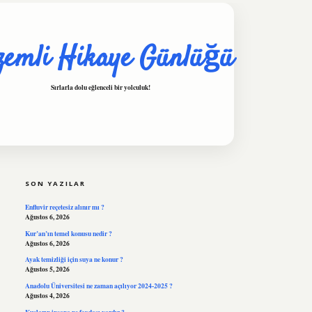
zemli Hikaye Günlüğü
Sırlarla dolu eğlenceli bir yolculuk!
SIDEBAR
hiltonbet
https://www.tul
SON YAZILAR
Enfluvir reçetesiz alınır mı ?
Ağustos 6, 2026
Kur’an’ın temel konusu nedir ?
Ağustos 6, 2026
Ayak temizliği için suya ne konur ?
Ağustos 5, 2026
Anadolu Üniversitesi ne zaman açılıyor 2024-2025 ?
Ağustos 4, 2026
Kuşların insana ne faydası vardır ?