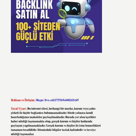
Reklam ve İletişim:
Skype: live:.cid.575569c608265c69
Yasal Uyarı:
Bu internet sitesi, herhangi bir marka, kurum veya şahıs
şirketi ile hiçbir bağlantısı bulunmamaktadır. Sitede yalnızca kendi
hazırladığımız makaleler paylaşılmaktadır. Burada yer alan içerikler
haber niteliği taşımamakta olup, gerçek kurum ve kişiler hakkında
paylaşım yapılmamaktadır. Gerçek kurum ve kişiler ile isim benzerlikleri
tamamen tesadüfidir. Sitemizdeki bilgiler taslak halindedir ve tavsiye
niteliği taşımazlar.