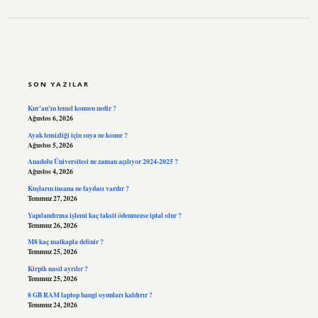
SIDEBAR
SON YAZILAR
Kur’an’ın temel konusu nedir ?
Ağustos 6, 2026
Ayak temizliği için suya ne konur ?
Ağustos 5, 2026
Anadolu Üniversitesi ne zaman açılıyor 2024-2025 ?
Ağustos 4, 2026
Kuşların insana ne faydası vardır ?
Temmuz 27, 2026
Yapılandırma işlemi kaç taksit ödenmezse iptal olur ?
Temmuz 26, 2026
M8 kaç matkapla delinir ?
Temmuz 25, 2026
Kirpik nasıl ayrılır ?
Temmuz 25, 2026
8 GB RAM laptop hangi oyunları kaldırır ?
Temmuz 24, 2026