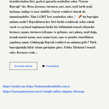
örneklerinden biri, geyleri gururla sembolize eden “Gurur
Bayrağı” dır. Rosa, kırmızı, turuncu, sarı, mor, yeşil tarih yeşil,
turkuaz, indigo ve mor olabilir. Gurur renkleri olarak da
tanımlanabilir. Tüm LGBT’leri sembolize eder.
bu bayrağın
anlamı nedir? Bayrakların her biri farklı renklerde sekiz sokak
vardı ve eşcinsel toplumun farklı bir bölümünü temsil ediyordu:
kırmızı yaşam, turuncu iyileşme ve gelişme, sarı güneş, yeşil doğa,
tırnak mavisi uyum, mor maneviyat, cam ve pembe cinsellikten
yapılmış sanat. Gökkuşağı Bayrak renkleri ne anlama gelir? Türk
bayrağındaki hilal -islam görüşüne göre; Yıldız Türkisin’i temsil
eder. Kırmızı renk…
Lgbt
Devamını okuyun
Yorum Bırak
Renkleri
Nelerdir
https://oydaf.com
https://kultasmuhendislik.com.tr
https://iyaorganizasyon.com.tr
knight online
nttgame
Sitemap