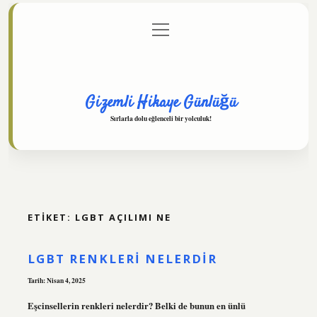
menüyü
Anasayfa
Gizlilik Politikası
Yasal Uyarı
aç
Hakkımızda
Gizemli Hikaye Günlüğü
Sırlarla dolu eğlenceli bir yolculuk!
ETIKET:
LGBT AÇILIMI NE
LGBT RENKLERI NELERDIR
Tarih: Nisan 4, 2025
Eşcinsellerin renkleri nelerdir? Belki de bunun en ünlü