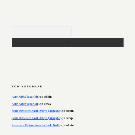
Arama
SON YORUMLAR
Acur Kabız Yapar Mı
için
admin
Acur Kabız Yapar Mı
için
Umay
Şehir Devletleri Nasıl Ortaya Çıkmıştır
için
admin
Şehir Devletleri Nasıl Ortaya Çıkmıştır
için
Serap
Adrenalin Ve Noradrenalin Farkı Nedir
için
admin