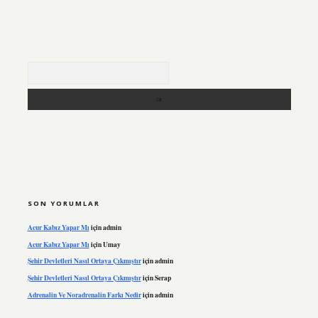
Arama
SON YORUMLAR
Acur Kabız Yapar Mı
için
admin
Acur Kabız Yapar Mı
için
Umay
Şehir Devletleri Nasıl Ortaya Çıkmıştır
için
admin
Şehir Devletleri Nasıl Ortaya Çıkmıştır
için
Serap
Adrenalin Ve Noradrenalin Farkı Nedir
için
admin