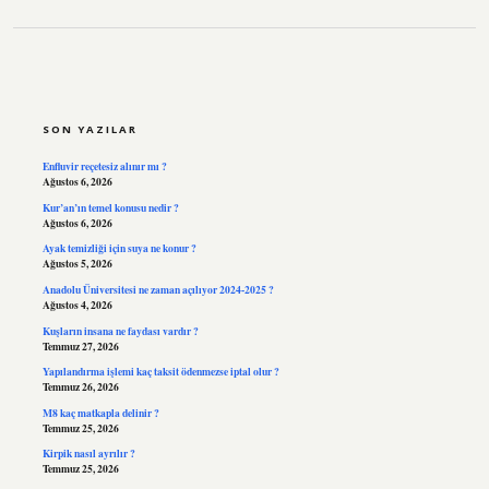
SIDEBAR
SON YAZILAR
Enfluvir reçetesiz alınır mı ?
Ağustos 6, 2026
Kur’an’ın temel konusu nedir ?
Ağustos 6, 2026
Ayak temizliği için suya ne konur ?
Ağustos 5, 2026
Anadolu Üniversitesi ne zaman açılıyor 2024-2025 ?
Ağustos 4, 2026
Kuşların insana ne faydası vardır ?
Temmuz 27, 2026
Yapılandırma işlemi kaç taksit ödenmezse iptal olur ?
Temmuz 26, 2026
M8 kaç matkapla delinir ?
Temmuz 25, 2026
Kirpik nasıl ayrılır ?
Temmuz 25, 2026