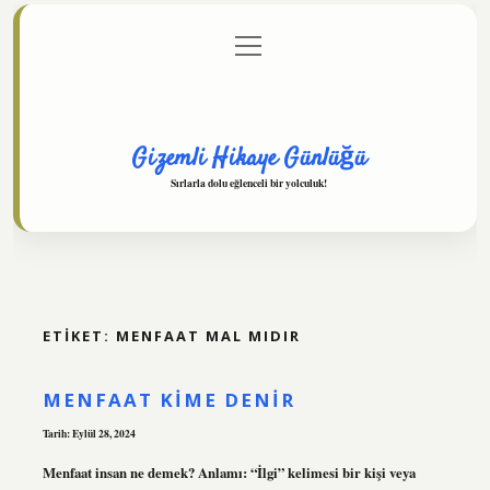
menüyü
Anasayfa
Gizlilik Politikası
Yasal Uyarı
aç
Hakkımızda
Gizemli Hikaye Günlüğü
Sırlarla dolu eğlenceli bir yolculuk!
ETIKET:
MENFAAT MAL MIDIR
MENFAAT KIME DENIR
Tarih: Eylül 28, 2024
Menfaat insan ne demek? Anlamı: “İlgi” kelimesi bir kişi veya