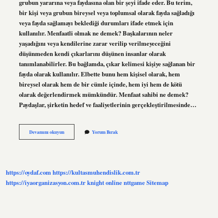
grubun yararına veya faydasına olan bir şeyi ifade eder. Bu terim,
bir kişi veya grubun bireysel veya toplumsal olarak fayda sağladığı
veya fayda sağlamayı beklediği durumları ifade etmek için
kullanılır. Menfaatli olmak ne demek? Başkalarının neler
yaşadığını veya kendilerine zarar verilip verilmeyeceğini
düşünmeden kendi çıkarlarını düşünen insanlar olarak
tanımlanabilirler. Bu bağlamda, çıkar kelimesi kişiye sağlanan bir
fayda olarak kullanılır. Elbette bunu hem kişisel olarak, hem
bireysel olarak hem de bir cümle içinde, hem iyi hem de kötü
olarak değerlendirmek mümkündür. Menfaat sahibi ne demek?
Paydaşlar, şirketin hedef ve faaliyetlerinin gerçekleştirilmesinde…
Menfaat
Devamını okuyun
Yorum Bırak
Kime
Denir
https://oydaf.com
https://kultasmuhendislik.com.tr
https://iyaorganizasyon.com.tr
knight online
nttgame
Sitemap