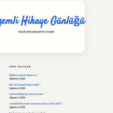
zemli Hikaye Günlüğü
Sırlarla dolu eğlenceli bir yolculuk!
SIDEBAR
hiltonbet
https://www.tulipbet.online/
SON YAZILAR
Enfluvir reçetesiz alınır mı ?
Ağustos 6, 2026
Kur’an’ın temel konusu nedir ?
Ağustos 6, 2026
Ayak temizliği için suya ne konur ?
Ağustos 5, 2026
Anadolu Üniversitesi ne zaman açılıyor 2024-2025 ?
Ağustos 4, 2026
Kuşların insana ne faydası vardır ?