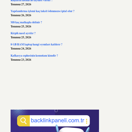
Temmuz 27, 2026
Yapılandırma işlemi kaç taksit ödenmezse iptal olur ?
Temmuz 26, 2026
M8 kaç matkapla delinir ?
Temmuz 25, 2026
Kirpik nasıl ayrılır ?
Temmuz 25, 2026
8 GB RAM laptop hangi oyunları kaldırır ?
Temmuz 24, 2026
Kafkasya cephesinin komutanı kimdir ?
Temmuz 23, 2026