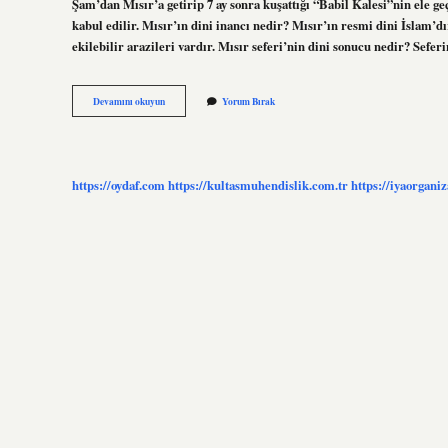
Şam’dan Mısır’a getirip 7 ay sonra kuşattığı “Babil Kalesi”nin ele 
kabul edilir. Mısır’ın dini inancı nedir? Mısır’ın resmi dini İslam’d
ekilebilir arazileri vardır. Mısır seferi’nin dini sonucu nedir? Se
Mısırı
Devamını okuyun
Yorum Bırak
Kim
Fethetti
Dini
https://oydaf.com
https://kultasmuhendislik.com.tr
https://iyaorgani