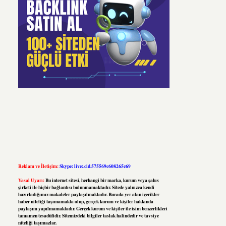
Reklam ve İletişim:
Skype: live:.cid.575569c608265c69
Yasal Uyarı:
Bu internet sitesi, herhangi bir marka, kurum veya şahıs
şirketi ile hiçbir bağlantısı bulunmamaktadır. Sitede yalnızca kendi
hazırladığımız makaleler paylaşılmaktadır. Burada yer alan içerikler
haber niteliği taşımamakta olup, gerçek kurum ve kişiler hakkında
paylaşım yapılmamaktadır. Gerçek kurum ve kişiler ile isim benzerlikleri
tamamen tesadüfidir. Sitemizdeki bilgiler taslak halindedir ve tavsiye
niteliği taşımazlar.