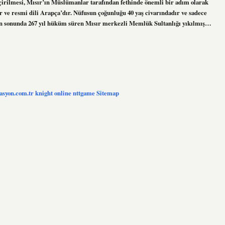
geçirilmesi, Mısır’ın Müslümanlar tarafından fethinde önemli bir adım olarak
ır ve resmi dili Arapça’dır. Nüfusun çoğunluğu 40 yaş civarındadır ve sadece
ferin sonunda 267 yıl hüküm süren Mısır merkezli Memlük Sultanlığı yıkılmış…
zasyon.com.tr
knight online
nttgame
Sitemap