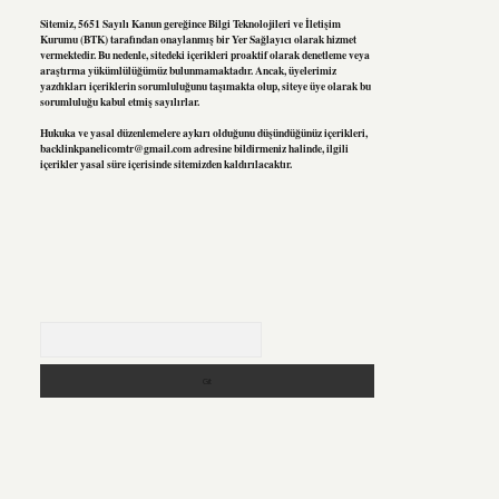
Sitemiz, 5651 Sayılı Kanun gereğince Bilgi Teknolojileri ve İletişim
Kurumu (BTK) tarafından onaylanmış bir Yer Sağlayıcı olarak hizmet
vermektedir. Bu nedenle, sitedeki içerikleri proaktif olarak denetleme veya
araştırma yükümlülüğümüz bulunmamaktadır. Ancak, üyelerimiz
yazdıkları içeriklerin sorumluluğunu taşımakta olup, siteye üye olarak bu
sorumluluğu kabul etmiş sayılırlar.
Hukuka ve yasal düzenlemelere aykırı olduğunu düşündüğünüz içerikleri,
backlinkpanelicomtr@gmail.com
adresine bildirmeniz halinde, ilgili
içerikler yasal süre içerisinde sitemizden kaldırılacaktır.
Arama