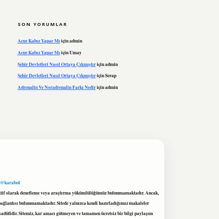
SON YORUMLAR
Acur Kabız Yapar Mı
için
admin
Acur Kabız Yapar Mı
için
Umay
Şehir Devletleri Nasıl Ortaya Çıkmıştır
için
admin
Şehir Devletleri Nasıl Ortaya Çıkmıştır
için
Serap
Adrenalin Ve Noradrenalin Farkı Nedir
için
admin
 @karabul
proaktif olarak denetleme veya araştırma yükümlülüğümüz bulunmamaktadır. Ancak,
r bağlantısı bulunmamaktadır. Sitede yalnızca kendi hazırladığımız makaleler
sadüfidir. Sitemiz, kar amacı gütmeyen ve tamamen ücretsiz bir bilgi paylaşım