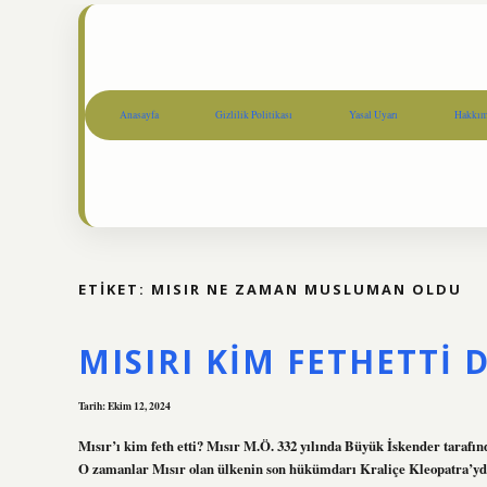
Anasayfa
Gizlilik Politikası
Yasal Uyarı
Hakkım
ETIKET:
MISIR NE ZAMAN MUSLUMAN OLDU
MISIRI KIM FETHETTI 
Tarih: Ekim 12, 2024
Mısır’ı kim feth etti? Mısır M.Ö. 332 yılında Büyük İskender tarafın
O zamanlar Mısır olan ülkenin son hükümdarı Kraliçe Kleopatra’ydı.