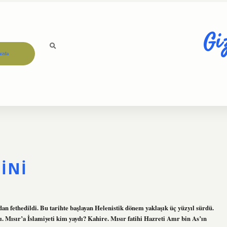
Gi
ızda
DINI
dan fethedildi. Bu tarihte başlayan Helenistik dönem yaklaşık üç yüzyıl sürdü.
 Mısır’a İslamiyeti kim yaydı? Kahire. Mısır fatihi Hazreti Amr bin As’ın