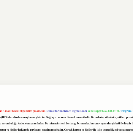
m:
E-mail:
backlinkpaneli@gmail.com
Teams:
forumhizmeti@gmail.com
Whatsapp: 0262 606 0 726
Telegram:
mu (BTK) tarafından onaylanmış bir Yer Sağlayıcı olarak hizmet vermektedir. Bu nedenle, sitedeki içerikleri 
 sorumluluğu kabul etmiş sayılırlar. Bu internet sitesi, herhangi bir marka, kurum veya şahıs şirketi ile hiçbi
kurum ve kişiler hakkında paylaşım yapılmamaktadır. Gerçek kurum ve kişiler ile isim benzerlikleri tamamen te