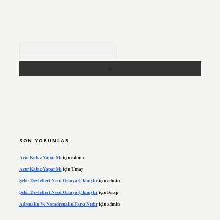
Arama
SON YORUMLAR
Acur Kabız Yapar Mı
için
admin
Acur Kabız Yapar Mı
için
Umay
Şehir Devletleri Nasıl Ortaya Çıkmıştır
için
admin
Şehir Devletleri Nasıl Ortaya Çıkmıştır
için
Serap
Adrenalin Ve Noradrenalin Farkı Nedir
için
admin