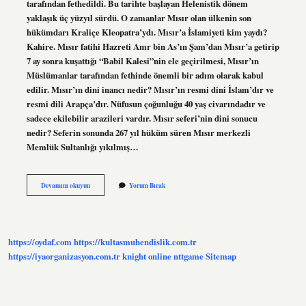
tarafından fethedildi. Bu tarihte başlayan Helenistik dönem
yaklaşık üç yüzyıl sürdü. O zamanlar Mısır olan ülkenin son
hükümdarı Kraliçe Kleopatra’ydı. Mısır’a İslamiyeti kim yaydı?
Kahire. Mısır fatihi Hazreti Amr bin As’ın Şam’dan Mısır’a getirip
7 ay sonra kuşattığı “Babil Kalesi”nin ele geçirilmesi, Mısır’ın
Müslümanlar tarafından fethinde önemli bir adım olarak kabul
edilir. Mısır’ın dini inancı nedir? Mısır’ın resmi dini İslam’dır ve
resmi dili Arapça’dır. Nüfusun çoğunluğu 40 yaş civarındadır ve
sadece ekilebilir arazileri vardır. Mısır seferi’nin dini sonucu
nedir? Seferin sonunda 267 yıl hüküm süren Mısır merkezli
Memlük Sultanlığı yıkılmış…
Mısırı
Devamını okuyun
Yorum Bırak
Kim
Fethetti
Dini
https://oydaf.com
https://kultasmuhendislik.com.tr
https://iyaorganizasyon.com.tr
knight online
nttgame
Sitemap