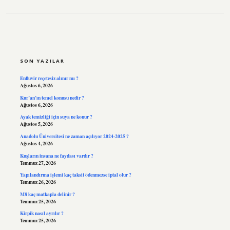
SIDEBAR
SON YAZILAR
Enfluvir reçetesiz alınır mı ?
Ağustos 6, 2026
Kur’an’ın temel konusu nedir ?
Ağustos 6, 2026
Ayak temizliği için suya ne konur ?
Ağustos 5, 2026
Anadolu Üniversitesi ne zaman açılıyor 2024-2025 ?
Ağustos 4, 2026
Kuşların insana ne faydası vardır ?
Temmuz 27, 2026
Yapılandırma işlemi kaç taksit ödenmezse iptal olur ?
Temmuz 26, 2026
M8 kaç matkapla delinir ?
Temmuz 25, 2026
Kirpik nasıl ayrılır ?
Temmuz 25, 2026