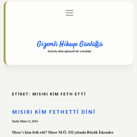
menüyü
Anasayfa
Gizlilik Politikası
Yasal Uyarı
aç
Hakkımızda
Gizemli Hikaye Günlüğü
Sırlarla dolu eğlenceli bir yolculuk!
ETIKET:
MISIRI KIM FETH ETTI
MISIRI KIM FETHETTI DINI
Tarih: Ekim 12, 2024
Mısır’ı kim feth etti? Mısır M.Ö. 332 yılında Büyük İskender