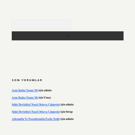
Arama
SON YORUMLAR
Acur Kabız Yapar Mı
için
admin
Acur Kabız Yapar Mı
için
Umay
Şehir Devletleri Nasıl Ortaya Çıkmıştır
için
admin
Şehir Devletleri Nasıl Ortaya Çıkmıştır
için
Serap
Adrenalin Ve Noradrenalin Farkı Nedir
için
admin