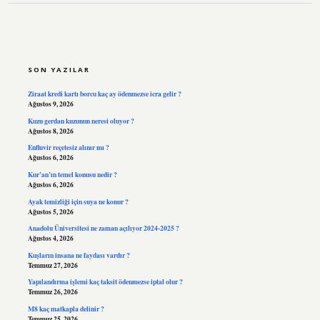
SIDEBAR
SON YAZILAR
Ziraat kredi kartı borcu kaç ay ödenmezse icra gelir ?
Ağustos 9, 2026
Kuzu gerdan kuzunun neresi oluyor ?
Ağustos 8, 2026
Enfluvir reçetesiz alınır mı ?
Ağustos 6, 2026
Kur’an’ın temel konusu nedir ?
Ağustos 6, 2026
Ayak temizliği için suya ne konur ?
Ağustos 5, 2026
Anadolu Üniversitesi ne zaman açılıyor 2024-2025 ?
Ağustos 4, 2026
Kuşların insana ne faydası vardır ?
Temmuz 27, 2026
Yapılandırma işlemi kaç taksit ödenmezse iptal olur ?
Temmuz 26, 2026
M8 kaç matkapla delinir ?
Temmuz 25, 2026