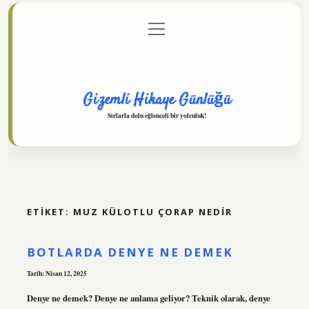
menüyü
Anasayfa
Gizlilik Politikası
Yasal Uyarı
aç
Hakkımızda
Gizemli Hikaye Günlüğü
Sırlarla dolu eğlenceli bir yolculuk!
ETIKET:
MUZ KÜLOTLU ÇORAP NEDIR
BOTLARDA DENYE NE DEMEK
Tarih: Nisan 12, 2025
Denye ne demek? Denye ne anlama geliyor? Teknik olarak, denye