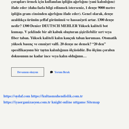
çorapları örmek için kullanılan ipliğin ağırlığını (yani kalınlığını)
ifade eder (daha fazla bilgi edinmek isterseniz, 1 denye 9000 metre
ipliğin gram cinsinden ağırlığını ifade eder). Genel olarak, denye
azaldıkça ürünün şeffaf görünümü ve hassasiyeti artar. 1300 denye
nedir? 1300 Denier DEUTSCH MEHLER Yüksek kaliteli bot
kumaşı. V şeklinde bir alt kabuk oluşturan şişirilebilir sırt veya
fiber taban. Yüksek kaliteli kalın kauçuk taban koruması. Otomatik
yüksek basınç ve emniyet valfi. 20 denye ne demek? “20 den”
spesifikasyonu bir taytın kalınlığının ölçüsüdür. Bu ölçüm çorabın
dokusunun ne kadar ince veya kalın olduğunu…
Botlarda
Devamını okuyun
Yorum Bırak
Denye
Ne
Demek
https://oydaf.com
https://kultasmuhendislik.com.tr
https://iyaorganizasyon.com.tr
knight online
nttgame
Sitemap