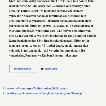
SGK’dan ölüm aylığı alanlara 5 bin TL verilecek mi? Ayrıca kamu
bankalarımız, SSI dul aylığı alan 3,3 milyon yararlanıcıya talep
etmeleri halinde 5.000 lira tutarında sübvansiyon ödemesi
yapacaktır. Ulaşımın bankalar tarafından ödenebilmesi için
emeklilerimiz ve yararlanıcılarımızın bankalara başvurmaları
gerekmektedir. Ölüm aylığı 5000 TL alacak mı? Sosyal Sigortalar
Kurumu’nun (SGK) verilerine göre, 12,7 milyon emeklinin yanı
sıra 3,3 milyon dul ve yetim aylığı sahibine de talep etmeleri halinde
kamu bankalarından 5 bin lira destek sağlanacak. Ölüm aylığı
alanlara ikramiye var mı? Bilindiği üzere, emekli maaşı alan
yaklaşık 14 milyon emekli, dul ve yetim bulunmaktadır. Bu
vatandaşlar, Ramazan ve Kurban Bayramı’ndan önce…
Ölüm
Devamını okuyun
Yorum Bırak
Aylığı
Alanlar
5000
Tl
Alacak
https://oydaf.com
https://kultasmuhendislik.com.tr
Mı
https://iyaorganizasyon.com.tr
knight online
nttgame
Sitemap