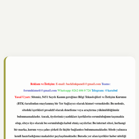
tonbet
https://www.tulipbet.online/
Reklam ve İletişim:
E-mail:
backlinkpaneli@gmail.com
Teams:
forumhizmeti@gmail.com
Whatsapp: 0262 606 0 726
Telegram: @karabul
Yasal Uyarı:
Sitemiz, 5651 Sayılı Kanun gereğince Bilgi Teknolojileri ve İletişim Kurumu
(BTK) tarafından onaylanmış bir Yer Sağlayıcı olarak hizmet vermektedir. Bu nedenle,
sitedeki içerikleri proaktif olarak denetleme veya araştırma yükümlülüğümüz
bulunmamaktadır. Ancak, üyelerimiz yazdıkları içeriklerin sorumluluğunu taşımakta
olup, siteye üye olarak bu sorumluluğu kabul etmiş sayılırlar. Bu internet sitesi, herhangi
bir marka, kurum veya şahıs şirketi ile hiçbir bağlantısı bulunmamaktadır. Sitede yalnızca
kendi hazırladığımız makaleler paylaşılmaktadır. Burada yer alan içerikler haber niteliği