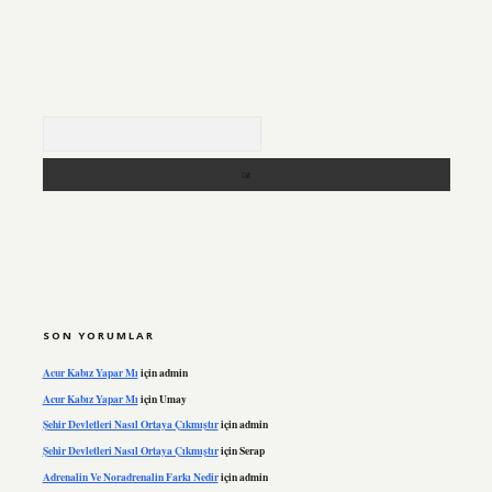
Arama
SON YORUMLAR
Acur Kabız Yapar Mı
için
admin
Acur Kabız Yapar Mı
için
Umay
Şehir Devletleri Nasıl Ortaya Çıkmıştır
için
admin
Şehir Devletleri Nasıl Ortaya Çıkmıştır
için
Serap
Adrenalin Ve Noradrenalin Farkı Nedir
için
admin