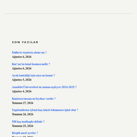
SIDEBAR
SON YAZILAR
Enfluvir reçetesiz alınır mı ?
Ağustos 6, 2026
Kur’an’ın temel konusu nedir ?
Ağustos 6, 2026
Ayak temizliği için suya ne konur ?
Ağustos 5, 2026
Anadolu Üniversitesi ne zaman açılıyor 2024-2025 ?
Ağustos 4, 2026
Kuşların insana ne faydası vardır ?
Temmuz 27, 2026
Yapılandırma işlemi kaç taksit ödenmezse iptal olur ?
Temmuz 26, 2026
M8 kaç matkapla delinir ?
Temmuz 25, 2026
Kirpik nasıl ayrılır ?