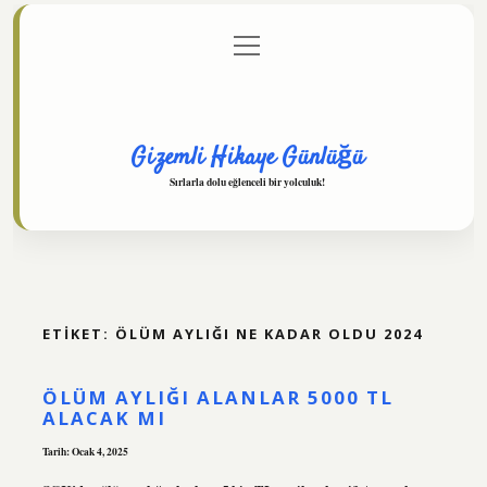
menüyü
Anasayfa
Gizlilik Politikası
Yasal Uyarı
aç
Hakkımızda
Gizemli Hikaye Günlüğü
Sırlarla dolu eğlenceli bir yolculuk!
ETIKET:
ÖLÜM AYLIĞI NE KADAR OLDU 2024
ÖLÜM AYLIĞI ALANLAR 5000 TL
ALACAK MI
Tarih: Ocak 4, 2025