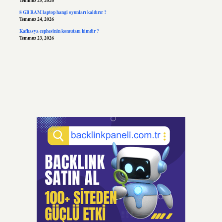
Temmuz 25, 2026
8 GB RAM laptop hangi oyunları kaldırır ?
Temmuz 24, 2026
Kafkasya cephesinin komutanı kimdir ?
Temmuz 23, 2026