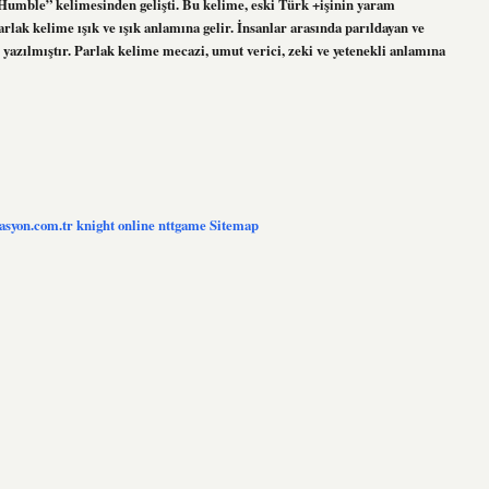
Humble” kelimesinden gelişti. Bu kelime, eski Türk +işinin yaram
lak kelime ışık ve ışık anlamına gelir. İnsanlar arasında parıldayan ve
k yazılmıştır. Parlak kelime mecazi, umut verici, zeki ve yetenekli anlamına
zasyon.com.tr
knight online
nttgame
Sitemap