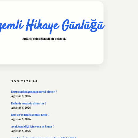
zemli Hikaye Günlüğü
Sırlarla dolu eğlenceli bir yolculuk!
SIDEBAR
hiltonbet
https://www.tulipbet.online/
SON YAZILAR
Kuzu gerdan kuzunun neresi oluyor ?
Ağustos 8, 2026
Enfluvir reçetesiz alınır mı ?
Ağustos 6, 2026
Kur’an’ın temel konusu nedir ?
Ağustos 6, 2026
Ayak temizliği için suya ne konur ?
Ağustos 5, 2026
Anadolu Üniversitesi ne zaman açılıyor 2024-2025 ?