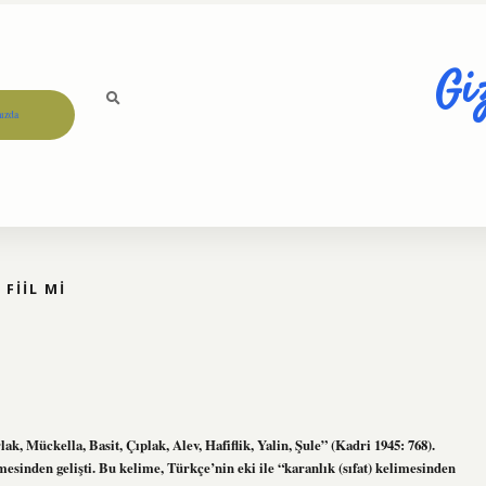
Gi
ızda
FIIL MI
k, Mückella, Basit, Çıplak, Alev, Hafiflik, Yalin, Şule” (Kadri 1945: 768).
inden gelişti. Bu kelime, Türkçe’nin eki ile “karanlık (sıfat) kelimesinden