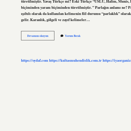
türetilmiştir. Yavaş Türkçe mi? Eski Türkçe “USLU, Halim, Munis, 
biçiminden yaram biçiminden türetilmiştir. ” Parlağın anlamı ne? Par
ışıltılı olarak da kullanılan kelimenin fiil durumu “parlaklık” olara
gelir. Karanlık, gölgeli ve zayıf kelimeler…
Parlak
Devamını okuyun
Yorum Bırak
Türkçe
Mi
https://oydaf.com
https://kultasmuhendislik.com.tr
https://iyaorgani