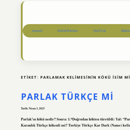
Anasayfa
Gizlilik Politikası
Yasal Uyarı
Hakkım
ETIKET:
PARLAMAK KELIMESININ KÖKÜ ISIM MI 
PARLAK TÜRKÇE MI
Tarih: Nisan 3, 2025
Parlak’ın kökü nedir? Sonra: 1.*Doğrudan kökten türetildi: Yal: “Parla
Karanlık Türkçe kökenli mi? Turkiye Türkçe Kar Dark (Name) kelimes