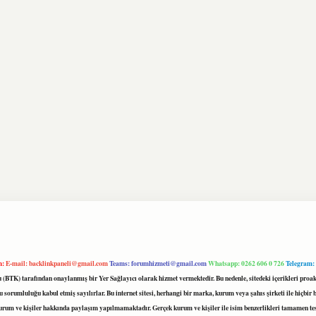
m:
E-mail:
backlinkpaneli@gmail.com
Teams:
forumhizmeti@gmail.com
Whatsapp: 0262 606 0 726
Telegram:
mu (BTK) tarafından onaylanmış bir Yer Sağlayıcı olarak hizmet vermektedir. Bu nedenle, sitedeki içerikleri 
 sorumluluğu kabul etmiş sayılırlar. Bu internet sitesi, herhangi bir marka, kurum veya şahıs şirketi ile hiçbi
kurum ve kişiler hakkında paylaşım yapılmamaktadır. Gerçek kurum ve kişiler ile isim benzerlikleri tamamen te