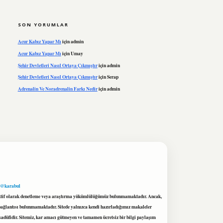
SON YORUMLAR
Acur Kabız Yapar Mı
için
admin
Acur Kabız Yapar Mı
için
Umay
Şehir Devletleri Nasıl Ortaya Çıkmıştır
için
admin
Şehir Devletleri Nasıl Ortaya Çıkmıştır
için
Serap
Adrenalin Ve Noradrenalin Farkı Nedir
için
admin
 @karabul
proaktif olarak denetleme veya araştırma yükümlülüğümüz bulunmamaktadır. Ancak,
r bağlantısı bulunmamaktadır. Sitede yalnızca kendi hazırladığımız makaleler
sadüfidir. Sitemiz, kar amacı gütmeyen ve tamamen ücretsiz bir bilgi paylaşım