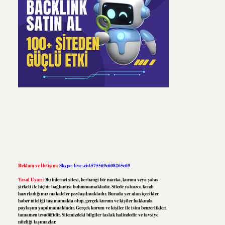
Reklam ve İletişim:
Skype: live:.cid.575569c608265c69
Yasal Uyarı:
Bu internet sitesi, herhangi bir marka, kurum veya şahıs
şirketi ile hiçbir bağlantısı bulunmamaktadır. Sitede yalnızca kendi
hazırladığımız makaleler paylaşılmaktadır. Burada yer alan içerikler
haber niteliği taşımamakta olup, gerçek kurum ve kişiler hakkında
paylaşım yapılmamaktadır. Gerçek kurum ve kişiler ile isim benzerlikleri
tamamen tesadüfidir. Sitemizdeki bilgiler taslak halindedir ve tavsiye
niteliği taşımazlar.