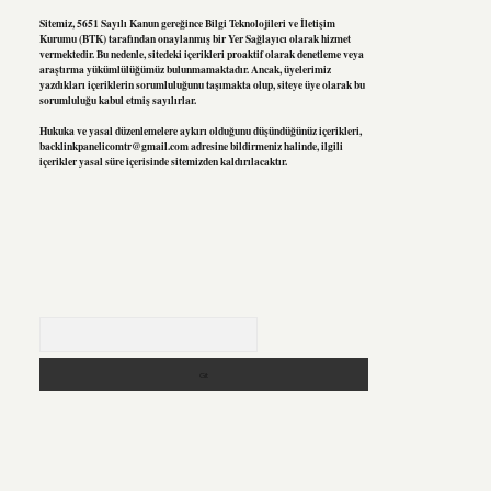
Sitemiz, 5651 Sayılı Kanun gereğince Bilgi Teknolojileri ve İletişim
Kurumu (BTK) tarafından onaylanmış bir Yer Sağlayıcı olarak hizmet
vermektedir. Bu nedenle, sitedeki içerikleri proaktif olarak denetleme veya
araştırma yükümlülüğümüz bulunmamaktadır. Ancak, üyelerimiz
yazdıkları içeriklerin sorumluluğunu taşımakta olup, siteye üye olarak bu
sorumluluğu kabul etmiş sayılırlar.
Hukuka ve yasal düzenlemelere aykırı olduğunu düşündüğünüz içerikleri,
backlinkpanelicomtr@gmail.com
adresine bildirmeniz halinde, ilgili
içerikler yasal süre içerisinde sitemizden kaldırılacaktır.
Arama