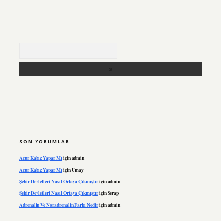
Arama
SON YORUMLAR
Acur Kabız Yapar Mı
için
admin
Acur Kabız Yapar Mı
için
Umay
Şehir Devletleri Nasıl Ortaya Çıkmıştır
için
admin
Şehir Devletleri Nasıl Ortaya Çıkmıştır
için
Serap
Adrenalin Ve Noradrenalin Farkı Nedir
için
admin