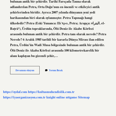
bulunan antik bir şehirdir. Tarihi Farsçada Tauna olarak
adlandırılan Petra, Orta Doğu’nun en önemli ve etkileyici antik
şehirlerinden biridir. Ayrıca 2007 yılında dünyanın yeni yedi
harikasından biri olarak oylanmıştır. Petra Tapınağı hangi
ülkededir? Petra (Eski Yunanca: Πέτρα, Petra; Arapça: البتراء, el-
Baṭrāʾ), Ürdün topraklarında, Ölü Deniz ile Akabe Körfezi
arasında bulunan antik bir şehirdir. Petra tam olarak nerede? Petra
Nerede? 6 Aralık 1985 tarihli bir kararla Dünya Mirası ilan edilen
Petra, Ürdün’ün Wadi Musa bölgesinde bulunan antik bir şehirdir.
Ölü Deniz ile Akaba Körfezi arasında 100 kilometrekarelik bir
alanı kaplayan bu gizemli şehir,…
Petra
Devamını okuyun
Yorum Bırak
Antik
Kenti
Türkiye
De
Mi
https://oydaf.com
https://kultasmuhendislik.com.tr
https://iyaorganizasyon.com.tr
knight online
nttgame
Sitemap