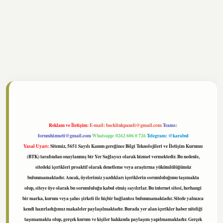
onbet
https://www.tulipbet.online/
Reklam ve İletişim:
E-mail:
backlinkpaneli@gmail.com
Teams:
forumhizmeti@gmail.com
Whatsapp: 0262 606 0 726
Telegram: @karabul
Yasal Uyarı:
Sitemiz, 5651 Sayılı Kanun gereğince Bilgi Teknolojileri ve İletişim Kurumu
(BTK) tarafından onaylanmış bir Yer Sağlayıcı olarak hizmet vermektedir. Bu nedenle,
sitedeki içerikleri proaktif olarak denetleme veya araştırma yükümlülüğümüz
bulunmamaktadır. Ancak, üyelerimiz yazdıkları içeriklerin sorumluluğunu taşımakta
olup, siteye üye olarak bu sorumluluğu kabul etmiş sayılırlar. Bu internet sitesi, herhangi
bir marka, kurum veya şahıs şirketi ile hiçbir bağlantısı bulunmamaktadır. Sitede yalnızca
kendi hazırladığımız makaleler paylaşılmaktadır. Burada yer alan içerikler haber niteliği
taşımamakta olup, gerçek kurum ve kişiler hakkında paylaşım yapılmamaktadır. Gerçek