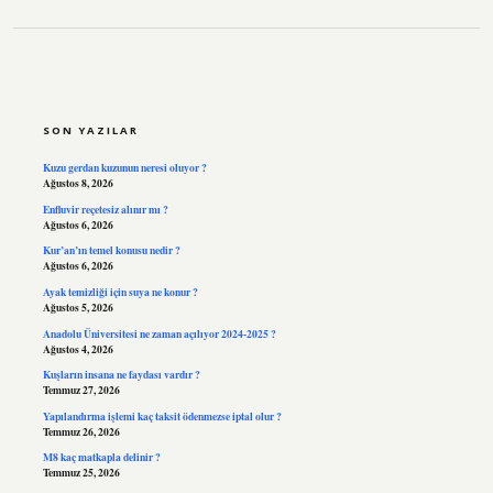
SIDEBAR
SON YAZILAR
Kuzu gerdan kuzunun neresi oluyor ?
Ağustos 8, 2026
Enfluvir reçetesiz alınır mı ?
Ağustos 6, 2026
Kur’an’ın temel konusu nedir ?
Ağustos 6, 2026
Ayak temizliği için suya ne konur ?
Ağustos 5, 2026
Anadolu Üniversitesi ne zaman açılıyor 2024-2025 ?
Ağustos 4, 2026
Kuşların insana ne faydası vardır ?
Temmuz 27, 2026
Yapılandırma işlemi kaç taksit ödenmezse iptal olur ?
Temmuz 26, 2026
M8 kaç matkapla delinir ?
Temmuz 25, 2026