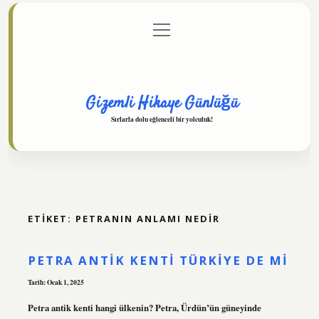
menüyü
Anasayfa
Gizlilik Politikası
Yasal Uyarı
aç
Hakkımızda
Gizemli Hikaye Günlüğü
Sırlarla dolu eğlenceli bir yolculuk!
ETIKET:
PETRANIN ANLAMI NEDIR
PETRA ANTIK KENTI TÜRKIYE DE MI
Tarih: Ocak 1, 2025
Petra antik kenti hangi ülkenin? Petra, Ürdün’ün güneyinde