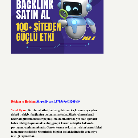
Reklam ve İletişim:
Skype: live:.cid.575569c608265c69
Yasal Uyarı:
Bu internet sitesi, herhangi bir marka, kurum veya şahıs
şirketi ile hiçbir bağlantısı bulunmamaktadır. Sitede yalnızca kendi
hazırladığımız makaleler paylaşılmaktadır. Burada yer alan içerikler
haber niteliği taşımamakta olup, gerçek kurum ve kişiler hakkında
paylaşım yapılmamaktadır. Gerçek kurum ve kişiler ile isim benzerlikleri
tamamen tesadüfidir. Sitemizdeki bilgiler taslak halindedir ve tavsiye
niteliği taşımazlar.