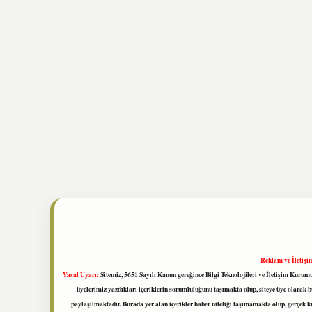
Reklam ve İletişi
Yasal Uyarı:
Sitemiz, 5651 Sayılı Kanun gereğince Bilgi Teknolojileri ve İletişim Kuru
üyelerimiz yazdıkları içeriklerin sorumluluğunu taşımakta olup, siteye üye olarak bu
paylaşılmaktadır. Burada yer alan içerikler haber niteliği taşımamakta olup, gerçek 