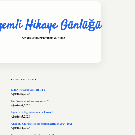
zemli Hikaye Günlüğü
Sırlarla dolu eğlenceli bir yolculuk!
SIDEBAR
hiltonbet
https://www.tuli
SON YAZILAR
Enfluvir reçetesiz alınır mı ?
Ağustos 6, 2026
Kur’an’ın temel konusu nedir ?
Ağustos 6, 2026
Ayak temizliği için suya ne konur ?
Ağustos 5, 2026
Anadolu Üniversitesi ne zaman açılıyor 2024-2025 ?
Ağustos 4, 2026
Kuşların insana ne faydası vardır ?