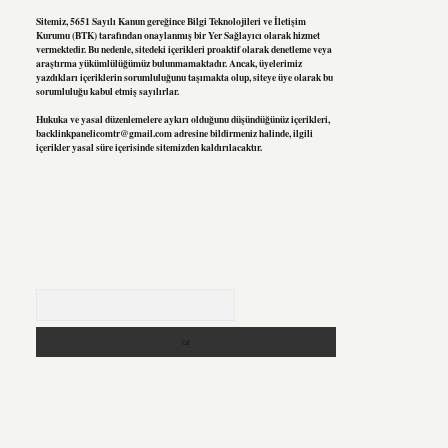
Sitemiz, 5651 Sayılı Kanun gereğince Bilgi Teknolojileri ve İletişim
Kurumu (BTK) tarafından onaylanmış bir Yer Sağlayıcı olarak hizmet
vermektedir. Bu nedenle, sitedeki içerikleri proaktif olarak denetleme veya
araştırma yükümlülüğümüz bulunmamaktadır. Ancak, üyelerimiz
yazdıkları içeriklerin sorumluluğunu taşımakta olup, siteye üye olarak bu
sorumluluğu kabul etmiş sayılırlar.
Hukuka ve yasal düzenlemelere aykırı olduğunu düşündüğünüz içerikleri,
backlinkpanelicomtr@gmail.com
adresine bildirmeniz halinde, ilgili
içerikler yasal süre içerisinde sitemizden kaldırılacaktır.
Arama