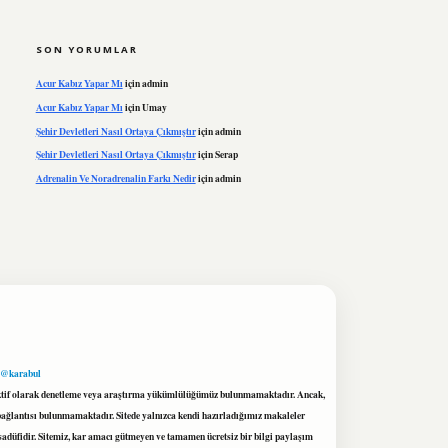
SON YORUMLAR
Acur Kabız Yapar Mı
için
admin
Acur Kabız Yapar Mı
için
Umay
Şehir Devletleri Nasıl Ortaya Çıkmıştır
için
admin
Şehir Devletleri Nasıl Ortaya Çıkmıştır
için
Serap
Adrenalin Ve Noradrenalin Farkı Nedir
için
admin
 @karabul
proaktif olarak denetleme veya araştırma yükümlülüğümüz bulunmamaktadır. Ancak,
r bağlantısı bulunmamaktadır. Sitede yalnızca kendi hazırladığımız makaleler
sadüfidir. Sitemiz, kar amacı gütmeyen ve tamamen ücretsiz bir bilgi paylaşım