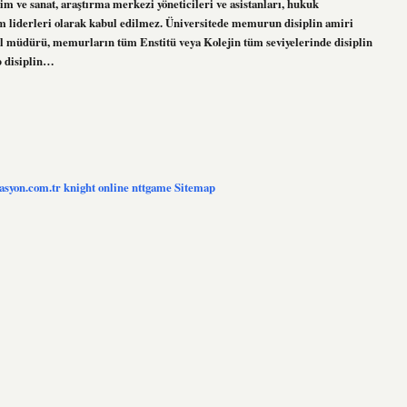
m ve sanat, araştırma merkezi yöneticileri ve asistanları, hukuk
m liderleri olarak kabul edilmez. Üniversitede memurun disiplin amiri
kul müdürü, memurların tüm Enstitü veya Kolejin tüm seviyelerinde disiplin
eb disiplin…
zasyon.com.tr
knight online
nttgame
Sitemap