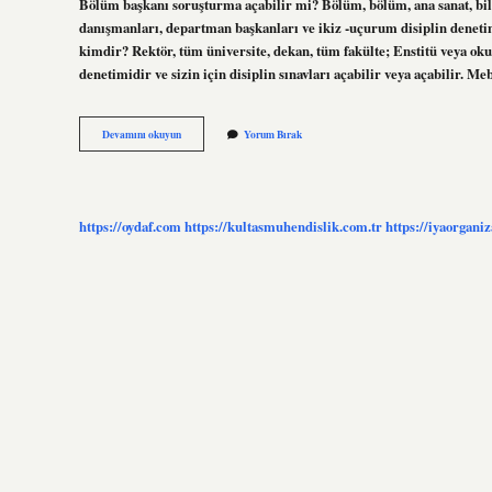
Bölüm başkanı soruşturma açabilir mi? Bölüm, bölüm, ana sanat, bili
danışmanları, departman başkanları ve ikiz -uçurum disiplin deneti
kimdir? Rektör, tüm üniversite, dekan, tüm fakülte; Enstitü veya o
denetimidir ve sizin için disiplin sınavları açabilir veya açabilir. M
Bölüm
Devamını okuyun
Yorum Bırak
Başkanı
Disiplin
Amiri
Midir
https://oydaf.com
https://kultasmuhendislik.com.tr
https://iyaorgani