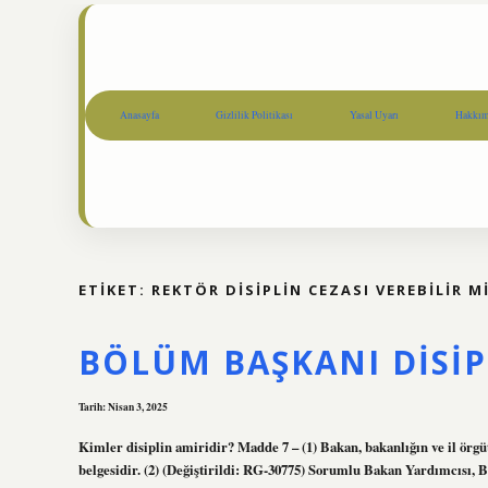
Anasayfa
Gizlilik Politikası
Yasal Uyarı
Hakkım
ETIKET:
REKTÖR DISIPLIN CEZASI VEREBILIR M
BÖLÜM BAŞKANI DISIP
Tarih: Nisan 3, 2025
Kimler disiplin amiridir? Madde 7 – (1) Bakan, bakanlığın ve il örgüt
belgesidir. (2) (Değiştirildi: RG-30775) Sorumlu Bakan Yardımcısı, B