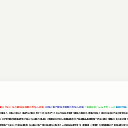
m:
E-mail:
backlinkpaneli@gmail.com
Teams:
forumhizmeti@gmail.com
Whatsapp: 0262 606 0 726
Telegram:
mu (BTK) tarafından onaylanmış bir Yer Sağlayıcı olarak hizmet vermektedir. Bu nedenle, sitedeki içerikleri 
 sorumluluğu kabul etmiş sayılırlar. Bu internet sitesi, herhangi bir marka, kurum veya şahıs şirketi ile hiçbi
kurum ve kişiler hakkında paylaşım yapılmamaktadır. Gerçek kurum ve kişiler ile isim benzerlikleri tamamen te