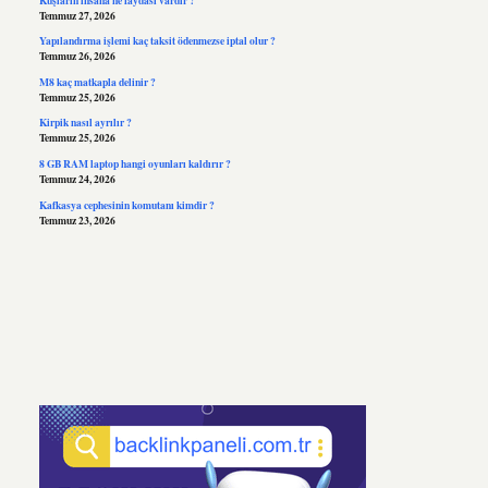
Temmuz 27, 2026
Yapılandırma işlemi kaç taksit ödenmezse iptal olur ?
Temmuz 26, 2026
M8 kaç matkapla delinir ?
Temmuz 25, 2026
Kirpik nasıl ayrılır ?
Temmuz 25, 2026
8 GB RAM laptop hangi oyunları kaldırır ?
Temmuz 24, 2026
Kafkasya cephesinin komutanı kimdir ?
Temmuz 23, 2026