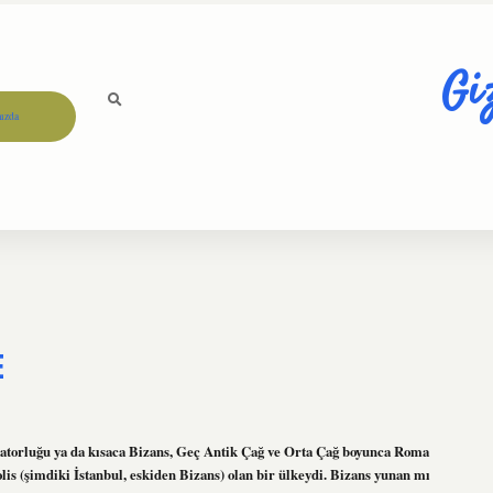
Gi
ızda
E
torluğu ya da kısaca Bizans, Geç Antik Çağ ve Orta Çağ boyunca Roma
s (şimdiki İstanbul, eskiden Bizans) olan bir ülkeydi. Bizans yunan mı