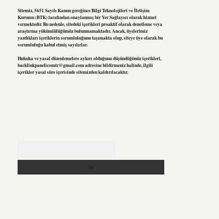
Sitemiz, 5651 Sayılı Kanun gereğince Bilgi Teknolojileri ve İletişim
Kurumu (BTK) tarafından onaylanmış bir Yer Sağlayıcı olarak hizmet
vermektedir. Bu nedenle, sitedeki içerikleri proaktif olarak denetleme veya
araştırma yükümlülüğümüz bulunmamaktadır. Ancak, üyelerimiz
yazdıkları içeriklerin sorumluluğunu taşımakta olup, siteye üye olarak bu
sorumluluğu kabul etmiş sayılırlar.
Hukuka ve yasal düzenlemelere aykırı olduğunu düşündüğünüz içerikleri,
backlinkpanelicomtr@gmail.com
adresine bildirmeniz halinde, ilgili
içerikler yasal süre içerisinde sitemizden kaldırılacaktır.
Arama