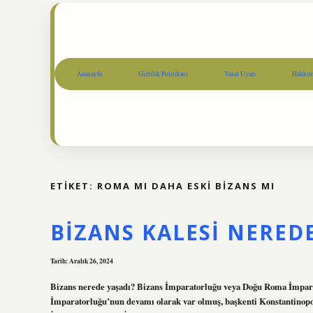
Anasayfa
Gizlilik Politikası
Yasal Uyarı
Hakkım
ETIKET:
ROMA MI DAHA ESKI BIZANS MI
BIZANS KALESI NERED
Tarih: Aralık 26, 2024
Bizans nerede yaşadı? Bizans İmparatorluğu veya Doğu Roma İmpara
İmparatorluğu’nun devamı olarak var olmuş, başkenti Konstantinopoli