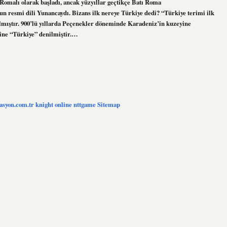
malı olarak başladı, ancak yüzyıllar geçtikçe Batı Roma
n resmi dili Yunancaydı. Bizans ilk nereye Türkiye dedi? “Türkiye terimi ilk
nılmıştır. 900’lü yıllarda Peçenekler döneminde Karadeniz’in kuzeyine
sine “Türkiye” denilmiştir.…
zasyon.com.tr
knight online
nttgame
Sitemap