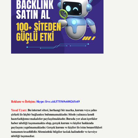
Reklam ve İletişim:
Skype: live:.cid.575569c608265c69
Yasal Uyarı:
Bu internet sitesi, herhangi bir marka, kurum veya şahıs
şirketi ile hiçbir bağlantısı bulunmamaktadır. Sitede yalnızca kendi
hazırladığımız makaleler paylaşılmaktadır. Burada yer alan içerikler
haber niteliği taşımamakta olup, gerçek kurum ve kişiler hakkında
paylaşım yapılmamaktadır. Gerçek kurum ve kişiler ile isim benzerlikleri
tamamen tesadüfidir. Sitemizdeki bilgiler taslak halindedir ve tavsiye
niteliği taşımazlar.