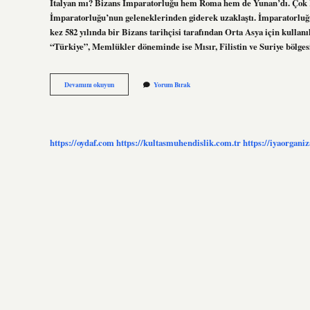
İtalyan mı? Bizans İmparatorluğu hem Roma hem de Yunan’dı. Çok Ro
İmparatorluğu’nun geleneklerinden giderek uzaklaştı. İmparatorluğu
kez 582 yılında bir Bizans tarihçisi tarafından Orta Asya için kulla
“Türkiye”, Memlükler döneminde ise Mısır, Filistin ve Suriye bölge
Bizans
Devamını okuyun
Yorum Bırak
Kalesi
Nerede
https://oydaf.com
https://kultasmuhendislik.com.tr
https://iyaorgani