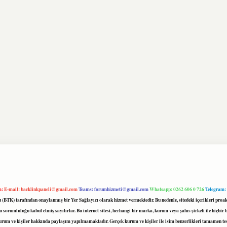
m:
E-mail:
backlinkpaneli@gmail.com
Teams:
forumhizmeti@gmail.com
Whatsapp: 0262 606 0 726
Telegram:
mu (BTK) tarafından onaylanmış bir Yer Sağlayıcı olarak hizmet vermektedir. Bu nedenle, sitedeki içerikleri 
 sorumluluğu kabul etmiş sayılırlar. Bu internet sitesi, herhangi bir marka, kurum veya şahıs şirketi ile hiçbi
kurum ve kişiler hakkında paylaşım yapılmamaktadır. Gerçek kurum ve kişiler ile isim benzerlikleri tamamen te