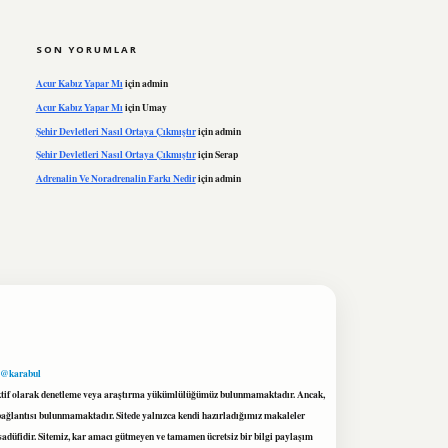
SON YORUMLAR
Acur Kabız Yapar Mı
için
admin
Acur Kabız Yapar Mı
için
Umay
Şehir Devletleri Nasıl Ortaya Çıkmıştır
için
admin
Şehir Devletleri Nasıl Ortaya Çıkmıştır
için
Serap
Adrenalin Ve Noradrenalin Farkı Nedir
için
admin
 @karabul
proaktif olarak denetleme veya araştırma yükümlülüğümüz bulunmamaktadır. Ancak,
r bağlantısı bulunmamaktadır. Sitede yalnızca kendi hazırladığımız makaleler
sadüfidir. Sitemiz, kar amacı gütmeyen ve tamamen ücretsiz bir bilgi paylaşım