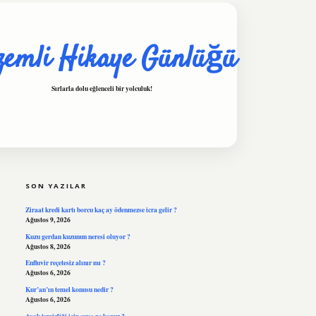
zemli Hikaye Günlüğü
Sırlarla dolu eğlenceli bir yolculuk!
SIDEBAR
hiltonbet
https://www.tulipbet.online/
SON YAZILAR
Ziraat kredi kartı borcu kaç ay ödenmezse icra gelir ?
Ağustos 9, 2026
Kuzu gerdan kuzunun neresi oluyor ?
Ağustos 8, 2026
Enfluvir reçetesiz alınır mı ?
Ağustos 6, 2026
Kur’an’ın temel konusu nedir ?
Ağustos 6, 2026
Ayak temizliği için suya ne konur ?