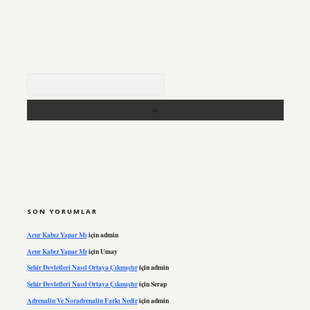
Arama
SON YORUMLAR
Acur Kabız Yapar Mı
için
admin
Acur Kabız Yapar Mı
için
Umay
Şehir Devletleri Nasıl Ortaya Çıkmıştır
için
admin
Şehir Devletleri Nasıl Ortaya Çıkmıştır
için
Serap
Adrenalin Ve Noradrenalin Farkı Nedir
için
admin