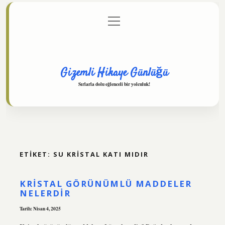
menüyü
Anasayfa
Gizlilik Politikası
Yasal Uyarı
aç
Hakkımızda
Gizemli Hikaye Günlüğü
Sırlarla dolu eğlenceli bir yolculuk!
ETIKET:
SU KRISTAL KATI MIDIR
KRISTAL GÖRÜNÜMLÜ MADDELER
NELERDIR
Tarih: Nisan 4, 2025