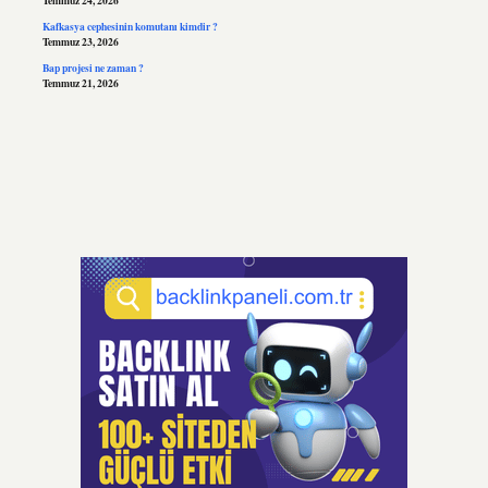
Temmuz 24, 2026
Kafkasya cephesinin komutanı kimdir ?
Temmuz 23, 2026
Bap projesi ne zaman ?
Temmuz 21, 2026