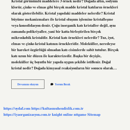
Kristal görünümlü maddelere 3 örnek nedir? Doğada altın, sodyum
klorür, çinko ve elmas gibi birçok madde kristal katıların örnekleri
olarak gösterilebilir. Kristal yapıdaki maddeler nelerdir? Kristal
büyüme mekanizmaları ile kristal oluşum işlemine kristalleşme
veya konsolidasyon denir. Çoğu inorganik katı kristaller değil, aynı
zamanda polikriyaller, yani bir katta birleştirilen birçok
mikroskobik kristaldir. Kristal katı örnekleri nelerdir? Tuz, iyot,
elmas ve çinko kristal katının örnekleridir. Moleküller, neredeyse
bir hareket özgürlüğü olmadan katı cisimlerde sabit tutulur. Birçok
katı uzun bir düzen ile karakterizedir. Başka bir deyişle,
moleküller üç boyutlu bir yapıda uygun şekilde istiflenir. Doğal
kristal nedir? Doğada kimyasal reaksiyonların bir sonucu olarak…
Kristal
Devamını okuyun
Yorum Bırak
Görünümlü
Maddeler
Nelerdir
https://oydaf.com
https://kultasmuhendislik.com.tr
https://iyaorganizasyon.com.tr
knight online
nttgame
Sitemap