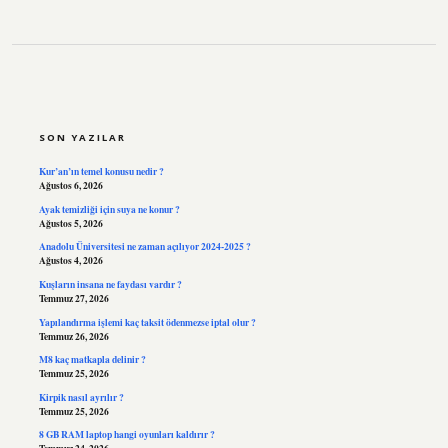
SIDEBAR
SON YAZILAR
Kur’an’ın temel konusu nedir ?
Ağustos 6, 2026
Ayak temizliği için suya ne konur ?
Ağustos 5, 2026
Anadolu Üniversitesi ne zaman açılıyor 2024-2025 ?
Ağustos 4, 2026
Kuşların insana ne faydası vardır ?
Temmuz 27, 2026
Yapılandırma işlemi kaç taksit ödenmezse iptal olur ?
Temmuz 26, 2026
M8 kaç matkapla delinir ?
Temmuz 25, 2026
Kirpik nasıl ayrılır ?
Temmuz 25, 2026
8 GB RAM laptop hangi oyunları kaldırır ?