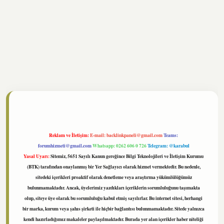
//www.tulipbet.online/
Reklam ve İletişim:
E-mail:
backlinkpaneli@gmail.com
Teams:
forumhizmeti@gmail.com
Whatsapp: 0262 606 0 726
Telegram: @karabul
Yasal Uyarı:
Sitemiz, 5651 Sayılı Kanun gereğince Bilgi Teknolojileri ve İletişim Kurumu
(BTK) tarafından onaylanmış bir Yer Sağlayıcı olarak hizmet vermektedir. Bu nedenle,
sitedeki içerikleri proaktif olarak denetleme veya araştırma yükümlülüğümüz
bulunmamaktadır. Ancak, üyelerimiz yazdıkları içeriklerin sorumluluğunu taşımakta
olup, siteye üye olarak bu sorumluluğu kabul etmiş sayılırlar. Bu internet sitesi, herhangi
bir marka, kurum veya şahıs şirketi ile hiçbir bağlantısı bulunmamaktadır. Sitede yalnızca
kendi hazırladığımız makaleler paylaşılmaktadır. Burada yer alan içerikler haber niteliği