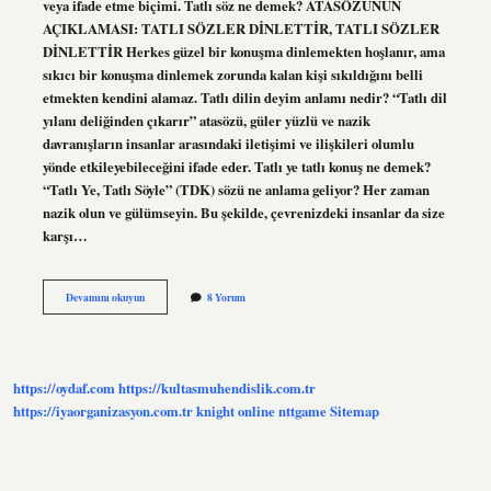
veya ifade etme biçimi. Tatlı söz ne demek? ATASÖZÜNÜN
AÇIKLAMASI: TATLI SÖZLER DİNLETTİR, TATLI SÖZLER
DİNLETTİR Herkes güzel bir konuşma dinlemekten hoşlanır, ama
sıkıcı bir konuşma dinlemek zorunda kalan kişi sıkıldığını belli
etmekten kendini alamaz. Tatlı dilin deyim anlamı nedir? “Tatlı dil
yılanı deliğinden çıkarır” atasözü, güler yüzlü ve nazik
davranışların insanlar arasındaki iletişimi ve ilişkileri olumlu
yönde etkileyebileceğini ifade eder. Tatlı ye tatlı konuş ne demek?
“Tatlı Ye, Tatlı Söyle” (TDK) sözü ne anlama geliyor? Her zaman
nazik olun ve gülümseyin. Bu şekilde, çevrenizdeki insanlar da size
karşı…
Tatlı
Devamını okuyun
8 Yorum
Kaçık
Ne
Demek
https://oydaf.com
https://kultasmuhendislik.com.tr
https://iyaorganizasyon.com.tr
knight online
nttgame
Sitemap