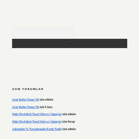
Arama
SON YORUMLAR
Acur Kabız Yapar Mı
için
admin
Acur Kabız Yapar Mı
için
Umay
Şehir Devletleri Nasıl Ortaya Çıkmıştır
için
admin
Şehir Devletleri Nasıl Ortaya Çıkmıştır
için
Serap
Adrenalin Ve Noradrenalin Farkı Nedir
için
admin