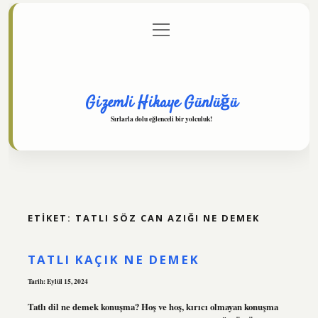
menüyü
Anasayfa
Gizlilik Politikası
Yasal Uyarı
aç
Hakkımızda
Gizemli Hikaye Günlüğü
Sırlarla dolu eğlenceli bir yolculuk!
ETIKET:
TATLI SÖZ CAN AZIĞI NE DEMEK
TATLI KAÇIK NE DEMEK
Tarih: Eylül 15, 2024
Tatlı dil ne demek konuşma? Hoş ve hoş, kırıcı olmayan konuşma