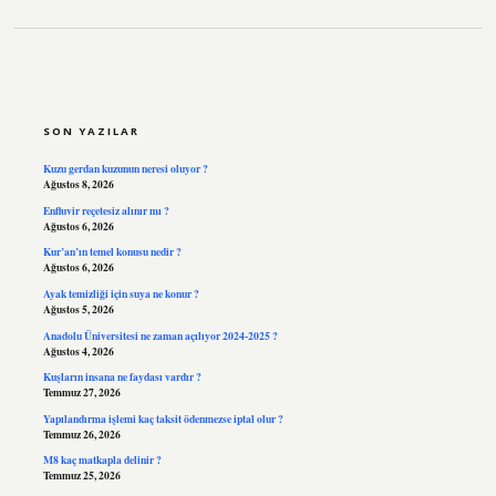
SIDEBAR
SON YAZILAR
Kuzu gerdan kuzunun neresi oluyor ?
Ağustos 8, 2026
Enfluvir reçetesiz alınır mı ?
Ağustos 6, 2026
Kur’an’ın temel konusu nedir ?
Ağustos 6, 2026
Ayak temizliği için suya ne konur ?
Ağustos 5, 2026
Anadolu Üniversitesi ne zaman açılıyor 2024-2025 ?
Ağustos 4, 2026
Kuşların insana ne faydası vardır ?
Temmuz 27, 2026
Yapılandırma işlemi kaç taksit ödenmezse iptal olur ?
Temmuz 26, 2026
M8 kaç matkapla delinir ?
Temmuz 25, 2026