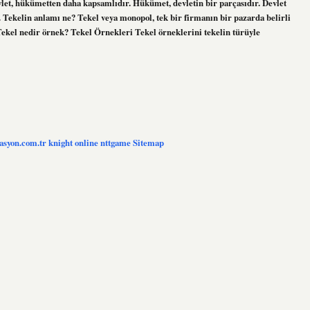
let, hükümetten daha kapsamlıdır. Hükümet, devletin bir parçasıdır. Devlet
 Tekelin anlamı ne? Tekel veya monopol, tek bir firmanın bir pazarda belirli
 Tekel nedir örnek? Tekel Örnekleri Tekel örneklerini tekelin türüyle
zasyon.com.tr
knight online
nttgame
Sitemap