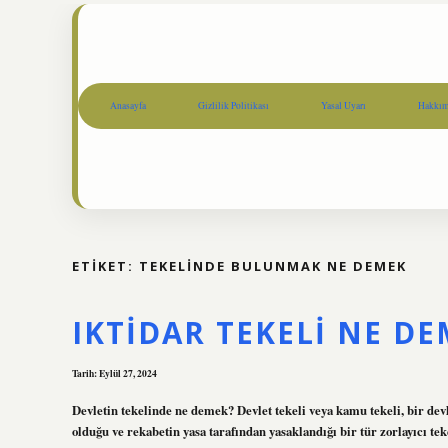
Anasayfa
Gizlilik Politikası
Yasal Uyarı
Hakkım
ETIKET:
TEKELINDE BULUNMAK NE DEMEK
IKTIDAR TEKELI NE D
Tarih: Eylül 27, 2024
Devletin tekelinde ne demek? Devlet tekeli veya kamu tekeli, bir dev
olduğu ve rekabetin yasa tarafından yasaklandığı bir tür zorlayıcı tek