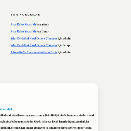
SON YORUMLAR
Acur Kabız Yapar Mı
için
admin
Acur Kabız Yapar Mı
için
Umay
Şehir Devletleri Nasıl Ortaya Çıkmıştır
için
admin
Şehir Devletleri Nasıl Ortaya Çıkmıştır
için
Serap
Adrenalin Ve Noradrenalin Farkı Nedir
için
admin
 @karabul
proaktif olarak denetleme veya araştırma yükümlülüğümüz bulunmamaktadır. Ancak,
r bağlantısı bulunmamaktadır. Sitede yalnızca kendi hazırladığımız makaleler
sadüfidir. Sitemiz, kar amacı gütmeyen ve tamamen ücretsiz bir bilgi paylaşım