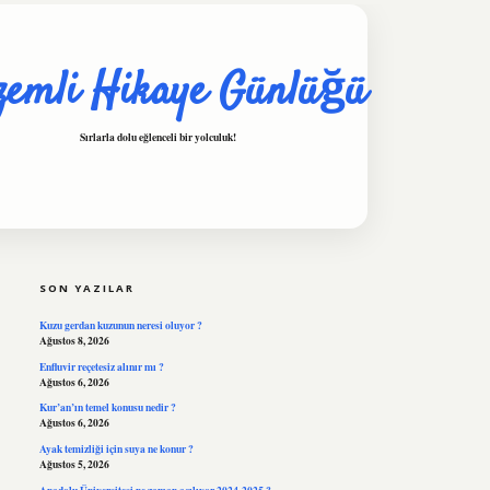
zemli Hikaye Günlüğü
Sırlarla dolu eğlenceli bir yolculuk!
SIDEBAR
hiltonbet
https://www.tuli
SON YAZILAR
Kuzu gerdan kuzunun neresi oluyor ?
Ağustos 8, 2026
Enfluvir reçetesiz alınır mı ?
Ağustos 6, 2026
Kur’an’ın temel konusu nedir ?
Ağustos 6, 2026
Ayak temizliği için suya ne konur ?
Ağustos 5, 2026
Anadolu Üniversitesi ne zaman açılıyor 2024-2025 ?