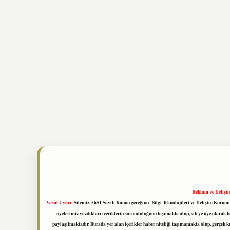
Reklam ve İletişi
Yasal Uyarı:
Sitemiz, 5651 Sayılı Kanun gereğince Bilgi Teknolojileri ve İletişim Kuru
üyelerimiz yazdıkları içeriklerin sorumluluğunu taşımakta olup, siteye üye olarak bu
paylaşılmaktadır. Burada yer alan içerikler haber niteliği taşımamakta olup, gerçek 