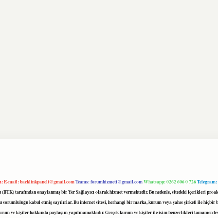
m:
E-mail:
backlinkpaneli@gmail.com
Teams:
forumhizmeti@gmail.com
Whatsapp: 0262 606 0 726
Telegram:
mu (BTK) tarafından onaylanmış bir Yer Sağlayıcı olarak hizmet vermektedir. Bu nedenle, sitedeki içerikleri 
 sorumluluğu kabul etmiş sayılırlar. Bu internet sitesi, herhangi bir marka, kurum veya şahıs şirketi ile hiçbi
kurum ve kişiler hakkında paylaşım yapılmamaktadır. Gerçek kurum ve kişiler ile isim benzerlikleri tamamen te