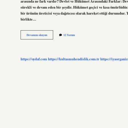
arasında ne fark vardır? Devlet ve Hükümet Arasındaki Farklar: Dev
sürekli ve devam eden bir şeydir. Hükümet geçici ve kısa ömürlüdür.
bir ürünün üreticisi veya dağıtıcısı olarak hareket ettiği durumdur.
birlikte…
Iktidar
Devamını okuyun
12 Yorum
Tekeli
Ne
Demek
https://oydaf.com
https://kultasmuhendislik.com.tr
https://iyaorgani