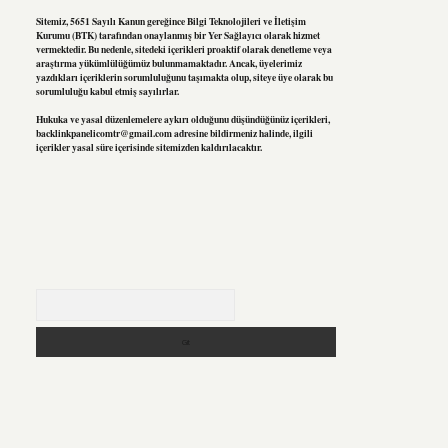
Sitemiz, 5651 Sayılı Kanun gereğince Bilgi Teknolojileri ve İletişim
Kurumu (BTK) tarafından onaylanmış bir Yer Sağlayıcı olarak hizmet
vermektedir. Bu nedenle, sitedeki içerikleri proaktif olarak denetleme veya
araştırma yükümlülüğümüz bulunmamaktadır. Ancak, üyelerimiz
yazdıkları içeriklerin sorumluluğunu taşımakta olup, siteye üye olarak bu
sorumluluğu kabul etmiş sayılırlar.
Hukuka ve yasal düzenlemelere aykırı olduğunu düşündüğünüz içerikleri,
backlinkpanelicomtr@gmail.com
adresine bildirmeniz halinde, ilgili
içerikler yasal süre içerisinde sitemizden kaldırılacaktır.
Arama