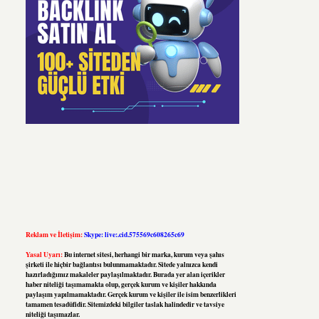
Reklam ve İletişim:
Skype: live:.cid.575569c608265c69
Yasal Uyarı:
Bu internet sitesi, herhangi bir marka, kurum veya şahıs
şirketi ile hiçbir bağlantısı bulunmamaktadır. Sitede yalnızca kendi
hazırladığımız makaleler paylaşılmaktadır. Burada yer alan içerikler
haber niteliği taşımamakta olup, gerçek kurum ve kişiler hakkında
paylaşım yapılmamaktadır. Gerçek kurum ve kişiler ile isim benzerlikleri
tamamen tesadüfidir. Sitemizdeki bilgiler taslak halindedir ve tavsiye
niteliği taşımazlar.