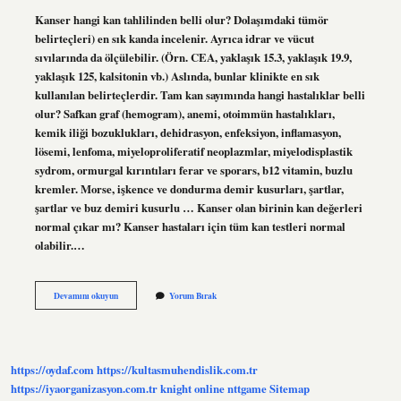
Kanser hangi kan tahlilinden belli olur? Dolaşımdaki tümör
belirteçleri) en sık kanda incelenir. Ayrıca idrar ve vücut
sıvılarında da ölçülebilir. (Örn. CEA, yaklaşık 15.3, yaklaşık 19.9,
yaklaşık 125, kalsitonin vb.) Aslında, bunlar klinikte en sık
kullanılan belirteçlerdir. Tam kan sayımında hangi hastalıklar belli
olur? Safkan graf (hemogram), anemi, otoimmün hastalıkları,
kemik iliği bozuklukları, dehidrasyon, enfeksiyon, inflamasyon,
lösemi, lenfoma, miyeloproliferatif neoplazmlar, miyelodisplastik
sydrom, ormurgal kırıntıları ferar ve sporars, b12 vitamin, buzlu
kremler. Morse, işkence ve dondurma demir kusurları, şartlar,
şartlar ve buz demiri kusurlu … Kanser olan birinin kan değerleri
normal çıkar mı? Kanser hastaları için tüm kan testleri normal
olabilir.…
Tam
Devamını okuyun
Yorum Bırak
Kan
Sayımında
Kanser
Belli
Olur
https://oydaf.com
https://kultasmuhendislik.com.tr
Mu
https://iyaorganizasyon.com.tr
knight online
nttgame
Sitemap