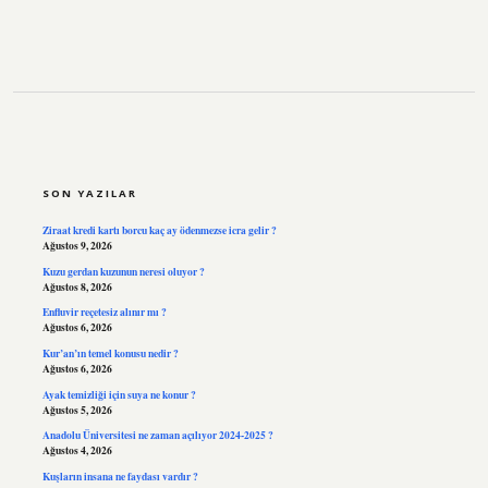
SIDEBAR
SON YAZILAR
Ziraat kredi kartı borcu kaç ay ödenmezse icra gelir ?
Ağustos 9, 2026
Kuzu gerdan kuzunun neresi oluyor ?
Ağustos 8, 2026
Enfluvir reçetesiz alınır mı ?
Ağustos 6, 2026
Kur’an’ın temel konusu nedir ?
Ağustos 6, 2026
Ayak temizliği için suya ne konur ?
Ağustos 5, 2026
Anadolu Üniversitesi ne zaman açılıyor 2024-2025 ?
Ağustos 4, 2026
Kuşların insana ne faydası vardır ?