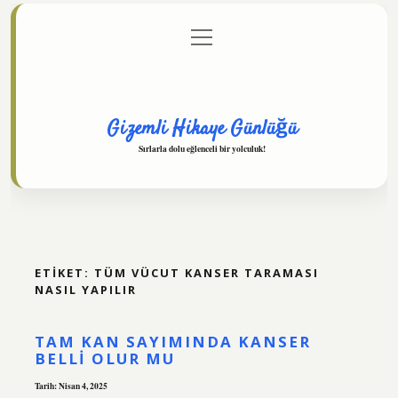
menüyü
Anasayfa
Gizlilik Politikası
Yasal Uyarı
aç
Hakkımızda
Gizemli Hikaye Günlüğü
Sırlarla dolu eğlenceli bir yolculuk!
ETIKET:
TÜM VÜCUT KANSER TARAMASI
NASIL YAPILIR
TAM KAN SAYIMINDA KANSER
BELLI OLUR MU
Tarih: Nisan 4, 2025