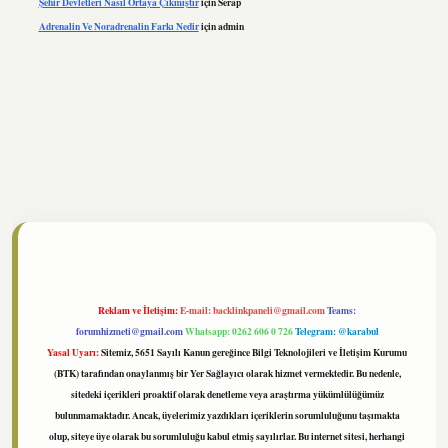
Şehir Devletleri Nasıl Ortaya Çıkmıştır
için
Serap
Adrenalin Ve Noradrenalin Farkı Nedir
için
admin
ltonbet
https://www.tulipbet.online/
Reklam ve İletişim:
E-mail:
backlinkpaneli@gmail.com
Teams:
forumhizmeti@gmail.com
Whatsapp: 0262 606 0 726
Telegram: @karabul
Yasal Uyarı:
Sitemiz, 5651 Sayılı Kanun gereğince Bilgi Teknolojileri ve İletişim Kurumu
(BTK) tarafından onaylanmış bir Yer Sağlayıcı olarak hizmet vermektedir. Bu nedenle,
sitedeki içerikleri proaktif olarak denetleme veya araştırma yükümlülüğümüz
bulunmamaktadır. Ancak, üyelerimiz yazdıkları içeriklerin sorumluluğunu taşımakta
olup, siteye üye olarak bu sorumluluğu kabul etmiş sayılırlar. Bu internet sitesi, herhangi