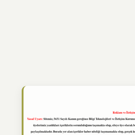
Reklam ve İletişi
Yasal Uyarı:
Sitemiz, 5651 Sayılı Kanun gereğince Bilgi Teknolojileri ve İletişim Kuru
üyelerimiz yazdıkları içeriklerin sorumluluğunu taşımakta olup, siteye üye olarak bu
paylaşılmaktadır. Burada yer alan içerikler haber niteliği taşımamakta olup, gerçek 