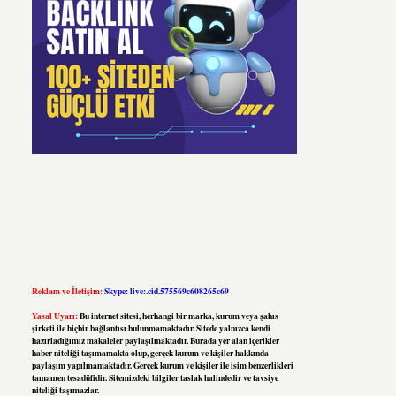
Reklam ve İletişim:
Skype: live:.cid.575569c608265c69
Yasal Uyarı:
Bu internet sitesi, herhangi bir marka, kurum veya şahıs
şirketi ile hiçbir bağlantısı bulunmamaktadır. Sitede yalnızca kendi
hazırladığımız makaleler paylaşılmaktadır. Burada yer alan içerikler
haber niteliği taşımamakta olup, gerçek kurum ve kişiler hakkında
paylaşım yapılmamaktadır. Gerçek kurum ve kişiler ile isim benzerlikleri
tamamen tesadüfidir. Sitemizdeki bilgiler taslak halindedir ve tavsiye
niteliği taşımazlar.