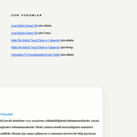
SON YORUMLAR
Acur Kabız Yapar Mı
için
admin
Acur Kabız Yapar Mı
için
Umay
Şehir Devletleri Nasıl Ortaya Çıkmıştır
için
admin
Şehir Devletleri Nasıl Ortaya Çıkmıştır
için
Serap
Adrenalin Ve Noradrenalin Farkı Nedir
için
admin
 @karabul
proaktif olarak denetleme veya araştırma yükümlülüğümüz bulunmamaktadır. Ancak,
r bağlantısı bulunmamaktadır. Sitede yalnızca kendi hazırladığımız makaleler
sadüfidir. Sitemiz, kar amacı gütmeyen ve tamamen ücretsiz bir bilgi paylaşım