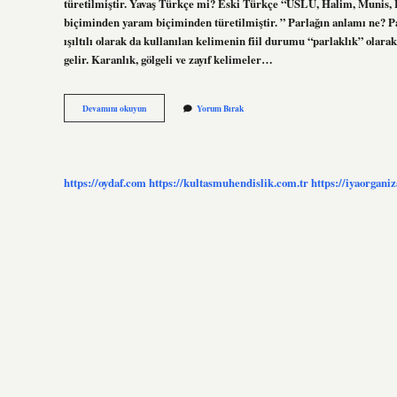
türetilmiştir. Yavaş Türkçe mi? Eski Türkçe “USLU, Halim, Munis, 
biçiminden yaram biçiminden türetilmiştir. ” Parlağın anlamı ne? Par
ışıltılı olarak da kullanılan kelimenin fiil durumu “parlaklık” olara
gelir. Karanlık, gölgeli ve zayıf kelimeler…
Parlak
Devamını okuyun
Yorum Bırak
Türkçe
Mi
https://oydaf.com
https://kultasmuhendislik.com.tr
https://iyaorgani