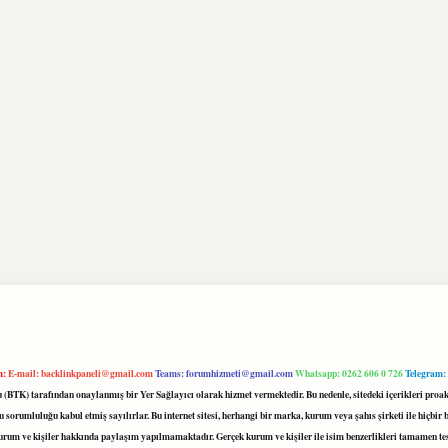
m:
E-mail:
backlinkpaneli@gmail.com
Teams:
forumhizmeti@gmail.com
Whatsapp: 0262 606 0 726
Telegram:
mu (BTK) tarafından onaylanmış bir Yer Sağlayıcı olarak hizmet vermektedir. Bu nedenle, sitedeki içerikleri 
 sorumluluğu kabul etmiş sayılırlar. Bu internet sitesi, herhangi bir marka, kurum veya şahıs şirketi ile hiçbi
kurum ve kişiler hakkında paylaşım yapılmamaktadır. Gerçek kurum ve kişiler ile isim benzerlikleri tamamen te