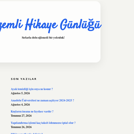
zemli Hikaye Günlüğü
Sırlarla dolu eğlenceli bir yolculuk!
SIDEBAR
hiltonbet
https://www.tulip
SON YAZILAR
Ayak temizliği için suya ne konur ?
Ağustos 5, 2026
Anadolu Üniversitesi ne zaman açılıyor 2024-2025 ?
Ağustos 4, 2026
Kuşların insana ne faydası vardır ?
Temmuz 27, 2026
Yapılandırma işlemi kaç taksit ödenmezse iptal olur ?
Temmuz 26, 2026
M8 kaç matkapla delinir ?