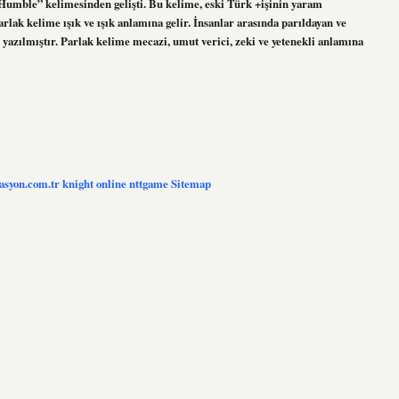
Humble” kelimesinden gelişti. Bu kelime, eski Türk +işinin yaram
lak kelime ışık ve ışık anlamına gelir. İnsanlar arasında parıldayan ve
k yazılmıştır. Parlak kelime mecazi, umut verici, zeki ve yetenekli anlamına
zasyon.com.tr
knight online
nttgame
Sitemap