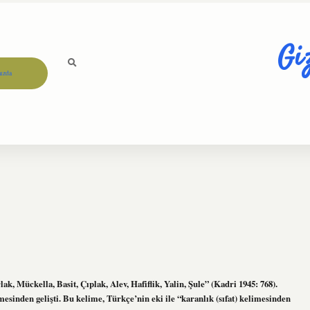
Gi
ızda
k, Mückella, Basit, Çıplak, Alev, Hafiflik, Yalin, Şule” (Kadri 1945: 768).
inden gelişti. Bu kelime, Türkçe’nin eki ile “karanlık (sıfat) kelimesinden