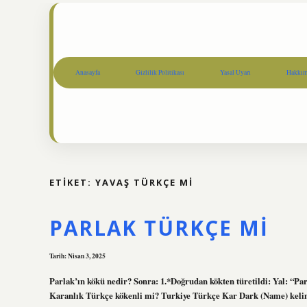
Anasayfa
Gizlilik Politikası
Yasal Uyarı
Hakkım
ETIKET:
YAVAŞ TÜRKÇE MI
PARLAK TÜRKÇE MI
Tarih: Nisan 3, 2025
Parlak’ın kökü nedir? Sonra: 1.*Doğrudan kökten türetildi: Yal: “Parla
Karanlık Türkçe kökenli mi? Turkiye Türkçe Kar Dark (Name) kelimes