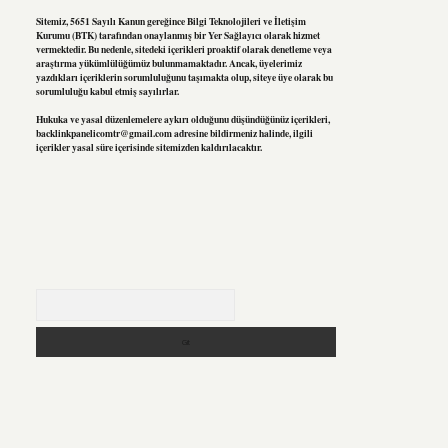
Sitemiz, 5651 Sayılı Kanun gereğince Bilgi Teknolojileri ve İletişim
Kurumu (BTK) tarafından onaylanmış bir Yer Sağlayıcı olarak hizmet
vermektedir. Bu nedenle, sitedeki içerikleri proaktif olarak denetleme veya
araştırma yükümlülüğümüz bulunmamaktadır. Ancak, üyelerimiz
yazdıkları içeriklerin sorumluluğunu taşımakta olup, siteye üye olarak bu
sorumluluğu kabul etmiş sayılırlar.
Hukuka ve yasal düzenlemelere aykırı olduğunu düşündüğünüz içerikleri,
backlinkpanelicomtr@gmail.com
adresine bildirmeniz halinde, ilgili
içerikler yasal süre içerisinde sitemizden kaldırılacaktır.
Arama